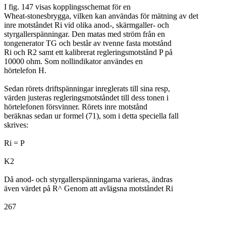
I fig. 147 visas kopplingsschemat för en
Wheat-stonesbrygga, vilken kan användas för mätning av det
inre motståndet Ri vid olika anod-, skärmgaller- och
styrgallerspänningar. Den matas med ström från en
tongenerator TG och består av tvenne fasta motstånd
Ri och R2 samt ett kalibrerat regleringsmotstånd P på
10000 ohm. Som nollindikator användes en
hörtelefon H.
Sedan rörets driftspänningar inreglerats till sina resp,
värden justeras regleringsmotståndet till dess tonen i
hörtelefonen försvinner. Rörets inre motstånd
beräknas sedan ur formel (71), som i detta speciella fall
skrives:
Ri = P
K2
Då anod- och styrgallerspänningarna varieras, ändras
även värdet på R^ Genom att avlägsna motståndet Ri
267