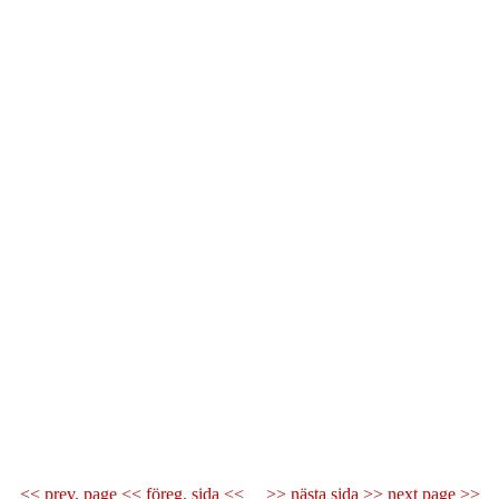
<< prev. page << föreg. sida <<
>> nästa sida >> next page >>