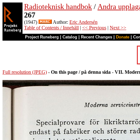
Radioteknisk handbok
/
Andra upplag
267
(1947)
Author:
Eric Andersén
Table of Contents / Innehåll
|
<< Previous
|
Next >>
Project Runeberg
|
Catalog
|
Recent Changes
|
Donate
|
Co
Full resolution (JPEG)
-
On this page / på denna sida
-
VII. Modern