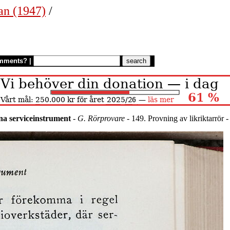
an (1947)
/
mments?
|
a serviceinstrument
-
G. Rörprovare
- 149. Provning av likriktarrör