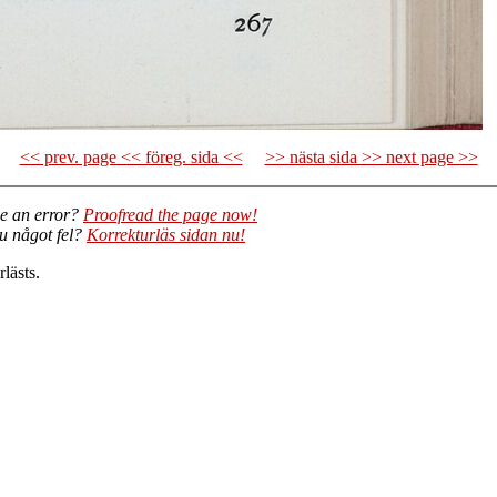
<< prev. page << föreg. sida <<
>> nästa sida >> next page >>
e an error?
Proofread the page now!
du något fel?
Korrekturläs sidan nu!
lästs.