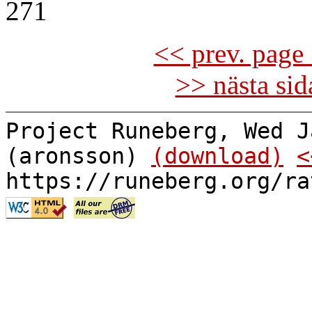
271
<< prev. page 
>> nästa si
Project Runeberg, Wed J
(aronsson)
(download)
<
https://runeberg.org/ra