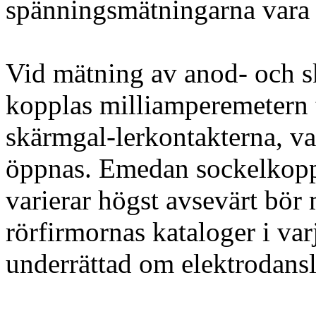
spänningsmätningarna vara 
Vid mätning av anod- och 
kopplas milliamperemetern t
skärmgal-lerkontakterna, va
öppnas. Emedan sockelkoppl
varierar högst avsevärt bö
rörfirmornas kataloger i varj
underrättad om elektrodans