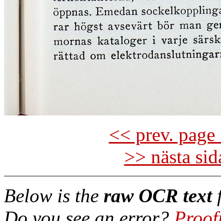
<< prev. page 
>> nästa si
Below is the
raw OCR text
f
Do you see an error?
Proof