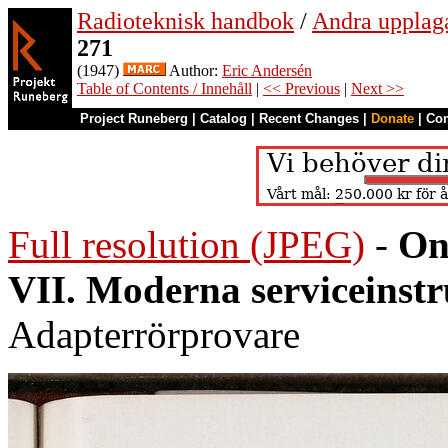
Radioteknisk handbok
/
Andra upplag
271
(1947)
Author:
Eric Andersén
Table of Contents / Innehåll
|
<< Previous
|
Next >>
Project Runeberg
|
Catalog
|
Recent Changes
|
Donate
|
Co
Full resolution (JPEG)
-
On
VII. Moderna serviceinst
Adapterrörprovare