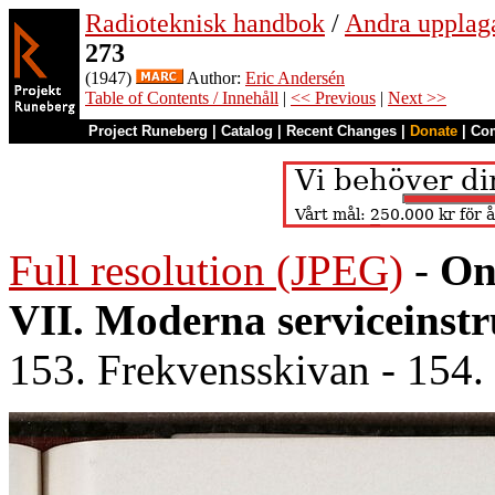
Radioteknisk handbok
/
Andra upplag
273
(1947)
Author:
Eric Andersén
Table of Contents / Innehåll
|
<< Previous
|
Next >>
Project Runeberg
|
Catalog
|
Recent Changes
|
Donate
|
Co
Full resolution (JPEG)
-
On
VII. Moderna serviceinst
153. Frekvensskivan - 154