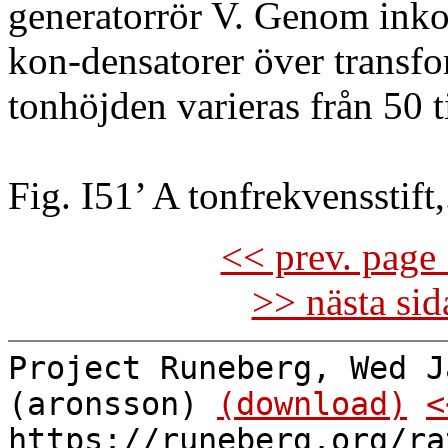
generatorrör V. Genom inko
kon-densatorer över transf
tonhöjden varieras från 50 t
Fig. I51’ A tonfrekvensstif
<< prev. page 
>> nästa si
Project Runeberg, Wed J
(aronsson)
(download)
<
https://runeberg.org/ra