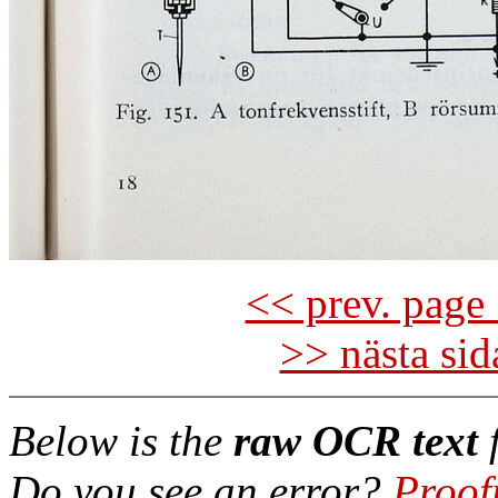
<< prev. page 
>> nästa si
Below is the
raw OCR text
f
Do you see an error?
Proof