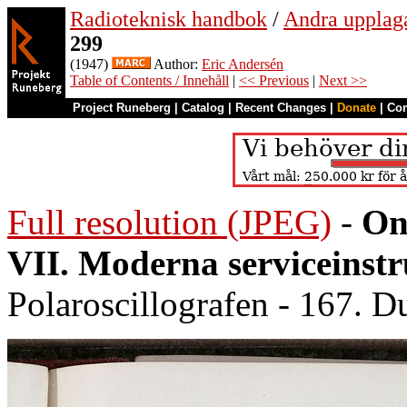
Radioteknisk handbok
/
Andra upplag
299
(1947)
Author:
Eric Andersén
Table of Contents / Innehåll
|
<< Previous
|
Next >>
Project Runeberg
|
Catalog
|
Recent Changes
|
Donate
|
Co
Full resolution (JPEG)
-
On
VII. Moderna serviceinst
Polaroscillografen - 167. D