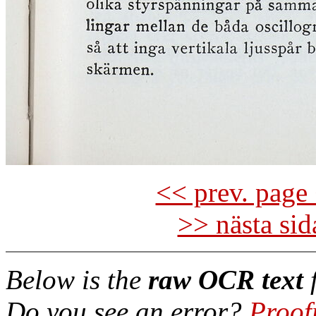
<< prev. page 
>> nästa si
Below is the
raw OCR text
f
Do you see an error?
Proof