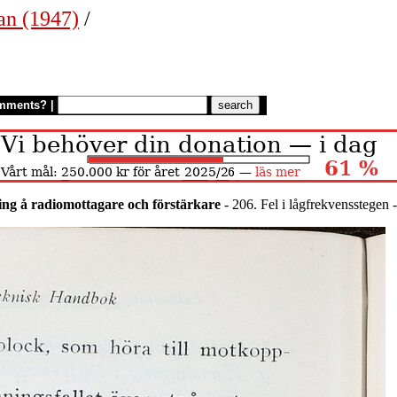
an (1947)
/
mments?
|
ing å radiomottagare och förstärkare
- 206. Fel i lågfrekvensstegen -