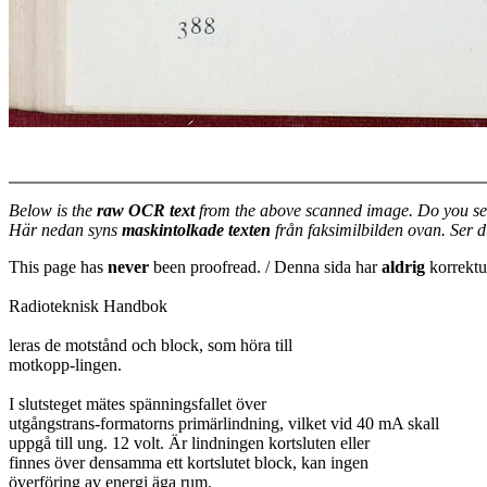
Below is the
raw OCR text
from the above scanned image. Do you se
Här nedan syns
maskintolkade texten
från faksimilbilden ovan. Ser 
This page has
never
been proofread. / Denna sida har
aldrig
korrektur
Radioteknisk Handbok
leras de motstånd och block, som höra till
motkopp-lingen.
I slutsteget mätes spänningsfallet över
utgångstrans-formatorns primärlindning, vilket vid 40 mA skall
uppgå till ung. 12 volt. Är lindningen kortsluten eller
finnes över densamma ett kortslutet block, kan ingen
överföring av energi äga rum.