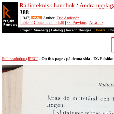
Radioteknisk handbok
/
Andra upplag
388
(1947)
Author:
Eric Andersén
Table of Contents / Innehåll
|
<< Previous
|
Next >>
Project Runeberg
|
Catalog
|
Recent Changes
|
Donate
|
Co
Full resolution (JPEG)
-
On this page / på denna sida
-
IX. Felsökn