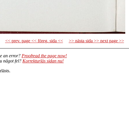
<< prev. page << föreg. sida <<
>> nästa sida >> next page >>
e an error?
Proofread the page now!
du något fel?
Korrekturläs sidan nu!
lästs.