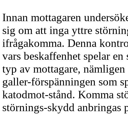
Innan mottagaren undersök
sig om att inga yttre stör
ifrågakomma. Denna kontrol
vars beskaffenhet spelar en s
typ av mottagare, nämligen
galler-förspänningen som sp
katodmot-stånd. Komma stör
störnings-skydd anbringas p