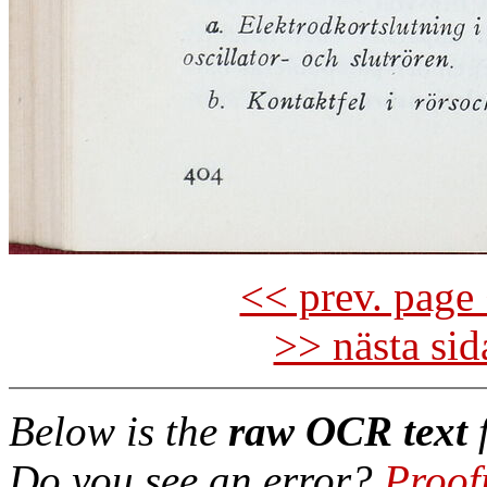
<< prev. page 
>> nästa si
Below is the
raw OCR text
f
Do you see an error?
Proof