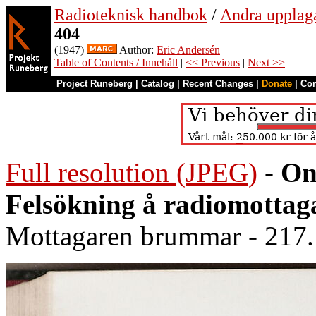
Radioteknisk handbok
/
Andra upplag
404
(1947)
Author:
Eric Andersén
Table of Contents / Innehåll
|
<< Previous
|
Next >>
Project Runeberg
|
Catalog
|
Recent Changes
|
Donate
|
Co
Full resolution (JPEG)
-
On
Felsökning å radiomottaga
Mottagaren brummar - 217. 