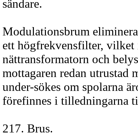
sändare.
Modulationsbrum elimineras
ett högfrekvensfilter, vilke
nättransformatorn och belysn
mottagaren redan utrustad me
under-sökes om spolarna äro
förefinnes i tilledningarna ti
217. Brus.