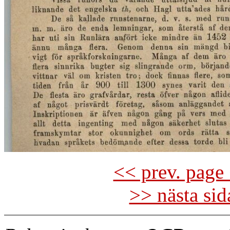
<< prev. page 
>> nästa si