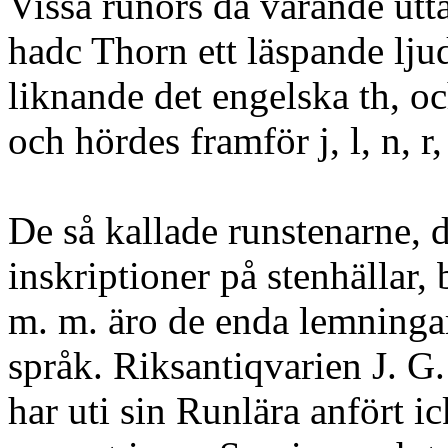
Vissa runors då varande utta
hadc Thorn ett läspande lju
liknande det engelska th, oc
och hördes framför j, l, n, r,
De så kallade runstenarne, d
inskriptioner på stenhällar, 
m. m. äro de enda lemningar
språk. Riksantiqvarien J. G.
har uti sin Runlära anfört 