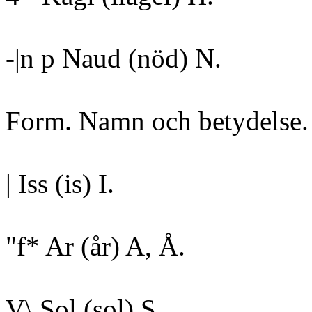
-|n p Naud (nöd) N.
Form. Namn och betydelse. 
| Iss (is) I.
"f* Ar (år) A, Å.
V\ Sol (sol) S.