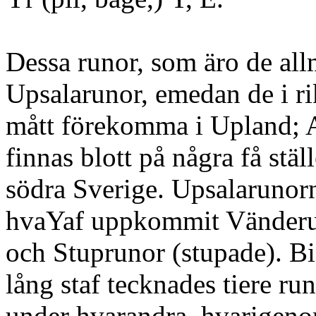
Dessa runor, som äro de allm
Upsalarunor, emedan de i ri
mått förekomma i Upland; A
finnas blott på några få ställ
södra Sverige. Upsalarunorn
hvaYaf uppkommit Vänder
och Stuprunor (stupade). Bi
lång staf tecknades tiere ru
under hvarandra, hvarigeno