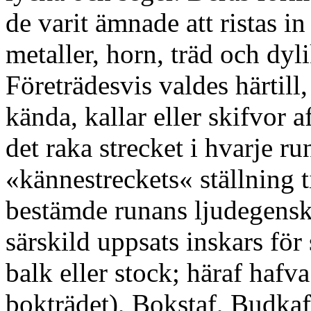
de varit ämnade att ristas i
metaller, horn, träd och dyli
Företrädesvis valdes härtill
kända, kallar eller skifvor a
det raka strecket i hvarje ru
«kännestreckets« ställning t
bestämde runans ljudegensk
särskild uppsats inskars för 
balk eller stock; häraf hafv
bokträdet), Bokstaf, Budkaf