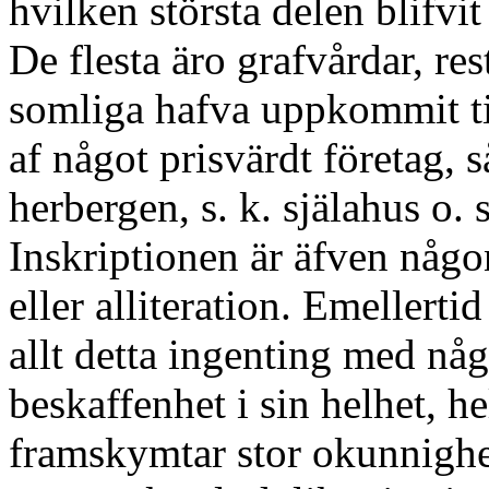
hvilken största delen blifvi
De flesta äro grafvårdar, re
somliga hafva uppkommit ti
af något prisvärdt företag, 
herbergen, s. k. själahus o. s
Inskriptionen är äfven någ
eller alliteration. Emellertid
allt detta ingenting med nå
beskaffenhet i sin helhet, he
framskymtar stor okunnighe