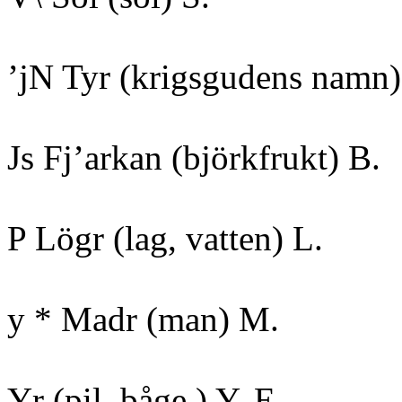
’jN Tyr (krigsgudens namn)
Js Fj’arkan (björkfrukt) B.
P Lögr (lag, vatten) L.
y * Madr (man) M.
Yr (pil, båge,) Y, E.