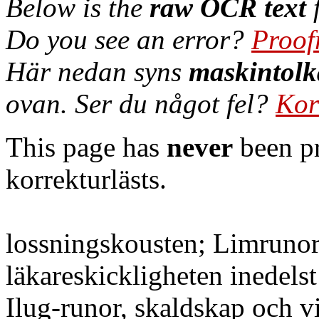
Below is the
raw OCR text
f
Do you see an error?
Proof
Här nedan syns
maskintolk
ovan. Ser du något fel?
Kor
This page has
never
been pr
korrekturlästs.
lossningskousten; Limrunor
läkareskickligheten inedels
Ilug-runor, skaldskap och vi