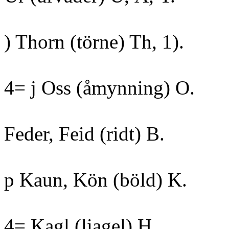
) Thorn (törne) Th, 1).
4= j Oss (åmynning) O.
Feder, Feid (ridt) B.
p Kaun, Kön (böld) K.
4= Kagl (liagel) H.