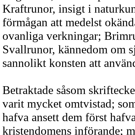
Kraftrunor, insigt i naturku
förmågan att medelst okänd
ovanliga verkningar; Brimru
Svallrunor, kännedom om sj
sannolikt konsten att använd
Betraktade såsom skriftecke
varit mycket omtvistad; so
hafva ansett dem först hafv
kristendomens införande; m