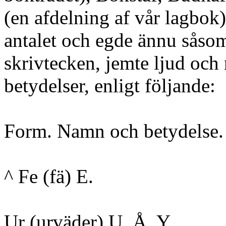
(en afdelning af vår lagbok)
antalet och egde ännu såso
skrivtecken, jemte ljud och 
betydelser, enligt följande:
Form. Namn och betydelse. 
^ Fe (fä) E.
Ur (urväder) U, Å, Y.