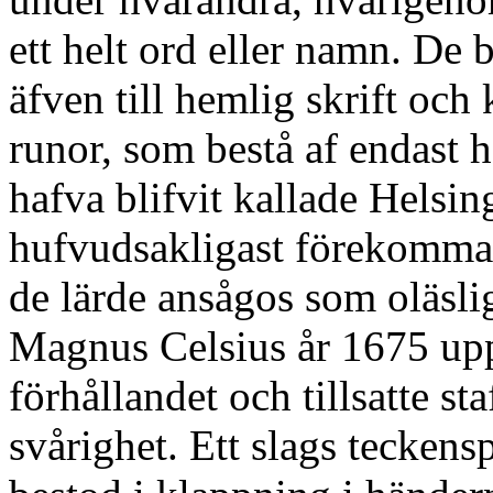
ett helt ord eller namn. De
äfven till hemlig skrift och 
runor, som bestå af endast h
hafva blifvit kallade Helsi
hufvudsakligast förekomma 
de lärde ansågos som oläsliga
Magnus Celsius år 1675 up
förhållandet och tillsatte st
svårighet. Ett slags teckens