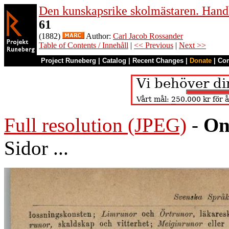
Den kunskapsrike skolmästaren. Handb
61
(1882)
Author:
Carl Jacob Rossander
Table of Contents / Innehåll
|
<< Previous
|
Next >>
Project Runeberg
|
Catalog
|
Recent Changes
|
Donate
|
Co
Full resolution (JPEG)
-
On
Sidor ...