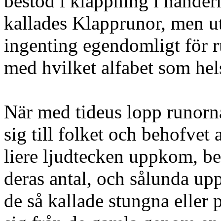
bestod i klappning i händern
kallades Klapprunor, men u
ingenting egendomligt för 
med hvilket alfabet som hel
När med tideus lopp runorna
sig till folket och behofvet 
liere ljudtecken uppkom, be
deras antal, och sålunda up
de så kallade stungna eller