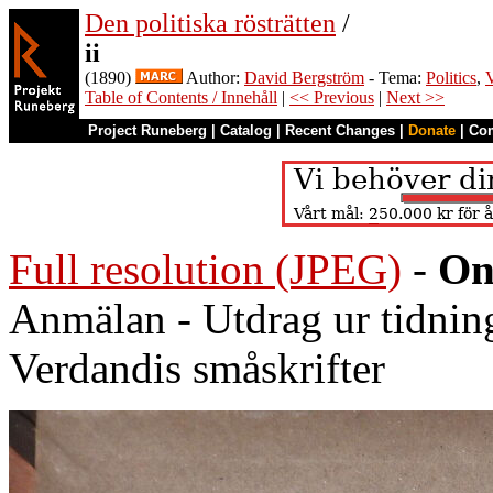
Den politiska rösträtten
/
ii
(1890)
Author:
David Bergström
- Tema:
Politics
,
V
Table of Contents / Innehåll
|
<< Previous
|
Next >>
Project Runeberg
|
Catalog
|
Recent Changes
|
Donate
|
Co
Full resolution (JPEG)
-
On
Anmälan - Utdrag ur tidni
Verdandis småskrifter