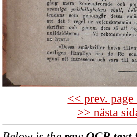
<< prev. page 
>> nästa si
Below is the
raw OCR text
f