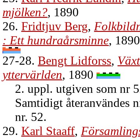
mjölken?
, 1890
26.
Fridtjuv Berg
,
Folkbild
: Ett hundraårsminne
, 189
27-28.
Bengt Lidforss
,
Växt
yttervärlden
, 1890
2. uppl. utgiven som nr 
Samtidigt återanvändes n
nr. 52.
29.
Karl Staaff
,
Församling