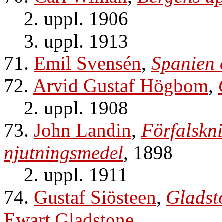
2. uppl. 1906
3. uppl. 1913
71.
Emil Svensén
,
Spanien
72.
Arvid Gustaf Högbom
,
2. uppl. 1908
73.
John Landin
,
Förfalskn
njutningsmedel
, 1898
2. uppl. 1911
74.
Gustaf Siösteen
,
Gladst
Ewart Gladstone