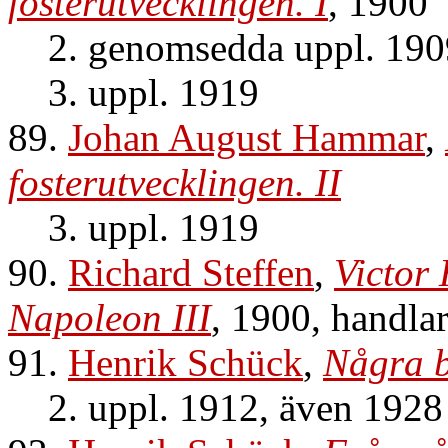
fosterutvecklingen. I
, 1900
2. genomsedda uppl. 1909
3. uppl. 1919
89.
Johan August Hammar
,
fosterutvecklingen. II
3. uppl. 1919
90.
Richard Steffen
,
Victor
Napoleon III
, 1900, handl
91.
Henrik Schück
,
Några b
2. uppl. 1912, även 1928