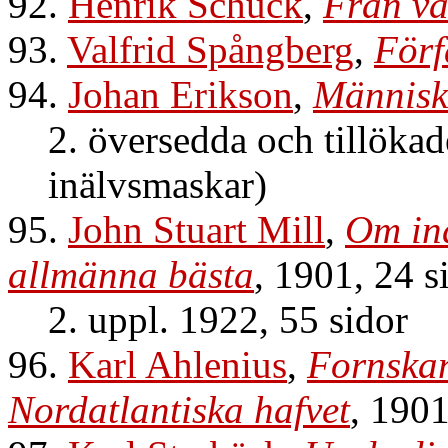
92.
Henrik Schück
,
Från v
93.
Valfrid Spångberg
,
Förf
94.
Johan Erikson
,
Människ
2. översedda och tillöka
inälvsmaskar)
95.
John Stuart Mill
,
Om ind
allmänna bästa
, 1901, 24 s
2. uppl. 1922, 55 sidor
96.
Karl Ahlenius
,
Fornskan
Nordatlantiska hafvet
, 190