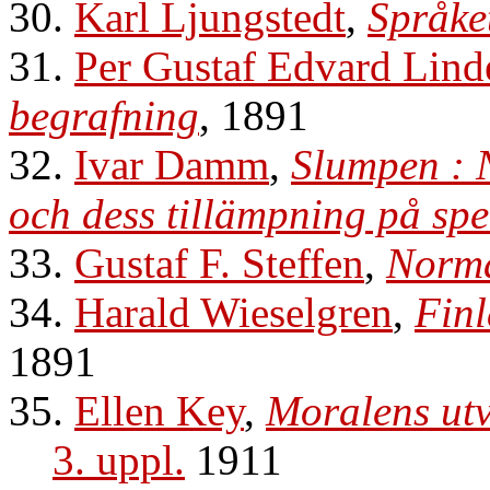
30.
Karl Ljungstedt
,
Språket
31.
Per Gustaf Edvard Lind
begrafning
, 1891
32.
Ivar Damm
,
Slumpen : 
och dess tillämpning på spe
33.
Gustaf F. Steffen
,
Norma
34.
Harald Wieselgren
,
Finl
1891
35.
Ellen Key
,
Moralens utv
3. uppl.
1911