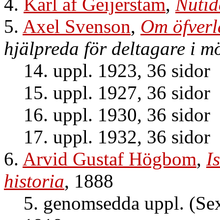
4.
Karl af Geijerstam
,
Nutid
5.
Axel Svenson
,
Om öfverl
hjälpreda för deltagare i 
14. uppl. 1923, 36 sidor
15. uppl. 1927, 36 sidor
16. uppl. 1930, 36 sidor
17. uppl. 1932, 36 sidor
6.
Arvid Gustaf Högbom
,
I
historia
, 1888
5. genomsedda uppl. (Sex