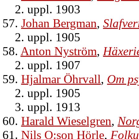
2. uppl. 1903
57.
Johan Bergman
,
Slafver
2. uppl. 1905
58.
Anton Nyström
,
Häxeri
2. uppl. 1907
59.
Hjalmar Öhrvall
,
Om psy
2. uppl. 1905
3. uppl. 1913
60.
Harald Wieselgren
,
Nor
61.
Nils O:son Hörle
,
Folku