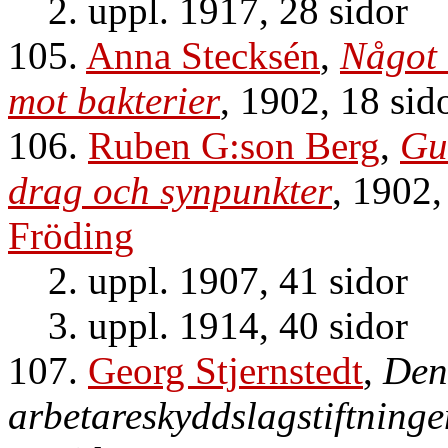
2. uppl. 1917, 28 sidor
105.
Anna Stecksén
,
Något 
mot bakterier
, 1902, 18 sid
106.
Ruben G:son Berg
,
Gu
drag och synpunkter
, 1902,
Fröding
2. uppl. 1907, 41 sidor
3. uppl. 1914, 40 sidor
107.
Georg Stjernstedt
,
Den
arbetareskyddslagstiftninge