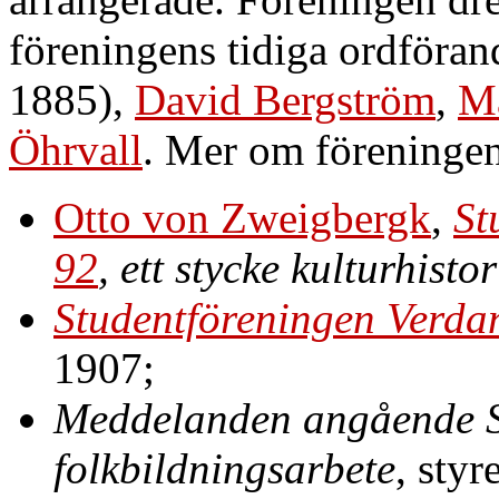
föreningens tidiga ordföra
1885),
David Bergström
,
Ma
Öhrvall
. Mer om föreningens 
Otto von Zweigbergk
,
St
92
, ett stycke kulturhist
Studentföreningen Verda
1907;
Meddelanden angående S
folkbildningsarbete
, styr