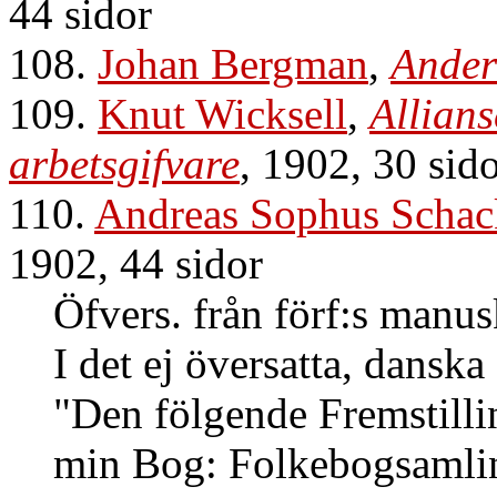
44 sidor
108.
Johan Bergman
,
Ander
109.
Knut Wicksell
,
Allians
arbetsgifvare
, 1902, 30 sid
110.
Andreas Sophus Schac
1902, 44 sidor
Öfvers. från förf:s manusk
I det ej översatta, danska 
"Den fölgende Fremstilli
min Bog: Folkebogsamling