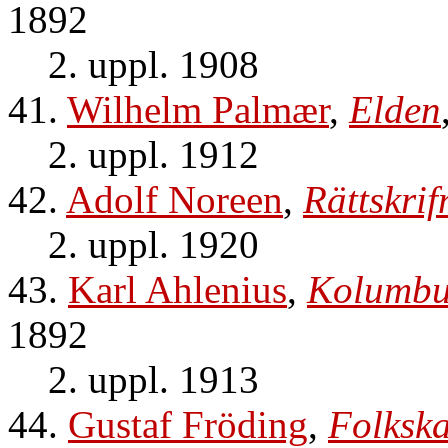
1892
2. uppl. 1908
41.
Wilhelm Palmær
,
Elden
2. uppl. 1912
42.
Adolf Noreen
,
Rättskri
2. uppl. 1920
43.
Karl Ahlenius
,
Kolumbu
1892
2. uppl. 1913
44.
Gustaf Fröding
,
Folksk