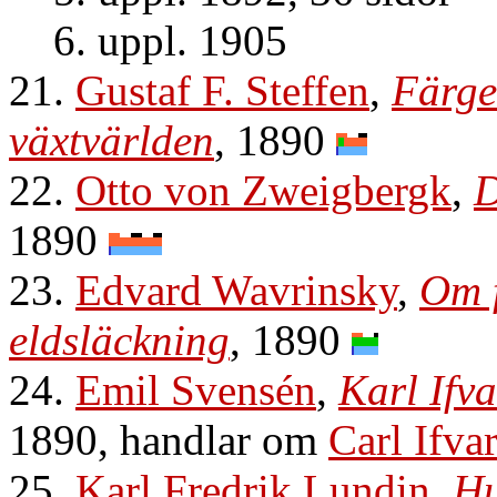
6. uppl. 1905
21.
Gustaf F. Steffen
,
Färge
växtvärlden
, 1890
22.
Otto von Zweigbergk
,
D
1890
23.
Edvard Wavrinsky
,
Om f
eldsläckning
, 1890
24.
Emil Svensén
,
Karl Ifv
1890, handlar om
Carl Ifva
25.
Karl Fredrik Lundin
,
Hu