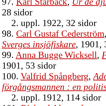
97.
Karl Starbäck
,
Ur de dj
28 sidor
2. uppl. 1922, 32 sidor
98.
Carl Gustaf Cederström
Sverges insjöfiskare
, 1901, 
99.
Anna Bugge Wicksell
,
F
1901, 53 sidor
100.
Valfrid Spångberg
,
Ado
förgångsmannen : en politis
2. uppl. 1912, 114 sidor