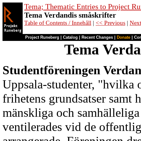
Tema; Thematic Entries to Project R
Tema Verdandis småskrifter
Table of Contents / Innehåll
|
<< Previous
|
Nex
Project Runeberg
|
Catalog
|
Recent Changes
|
Donate
|
Co
Tema Verdan
Studentföreningen Verdan
Uppsala-studenter, "hvilka 
frihetens grundsatser samt h
mänskliga och samhälleliga 
ventilerades vid de offentl
arrangerade. Föreningen dre