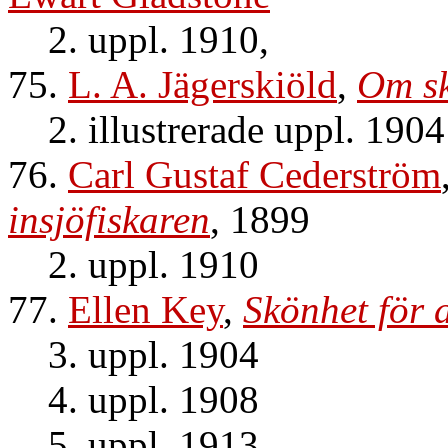
2. uppl. 1910,
75.
L. A. Jägerskiöld
,
Om sk
2. illustrerade uppl. 1904
76.
Carl Gustaf Cederström
insjöfiskaren
, 1899
2. uppl. 1910
77.
Ellen Key
,
Skönhet för 
3. uppl. 1904
4. uppl. 1908
5. uppl. 1913