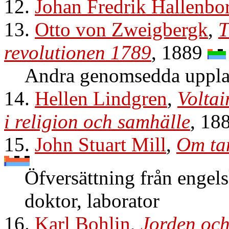
12.
Johan Fredrik Hallenbo
13.
Otto von Zweigbergk
,
T
revolutionen 1789
, 1889
Andra genomsedda upplag
14.
Hellen Lindgren
,
Voltai
i religion och samhälle
, 18
15.
John Stuart Mill
,
Om tan
Öfversättning från engel
doktor, laborator
16.
Karl Bohlin
,
Jorden och