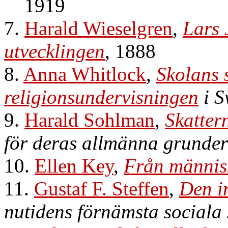
1919
7.
Harald Wieselgren
,
Lars 
utvecklingen
, 1888
8.
Anna Whitlock
,
Skolans s
religionsundervisningen
i S
9.
Harald Sohlman
,
Skattern
för deras allmänna grunder
10.
Ellen Key
,
Från männis
11.
Gustaf F. Steffen
,
Den i
nutidens förnämsta sociala