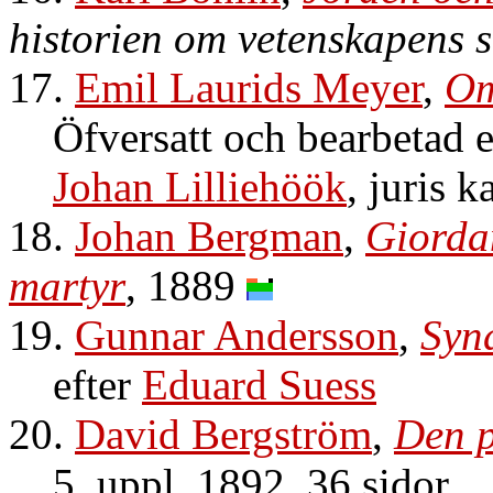
historien om vetenskapens s
17.
Emil Laurids Meyer
,
Om
Öfversatt och bearbetad e
Johan Lilliehöök
, juris k
18.
Johan Bergman
,
Giorda
martyr
, 1889
19.
Gunnar Andersson
,
Syn
efter
Eduard Suess
20.
David Bergström
,
Den p
5. uppl. 1892, 36 sidor