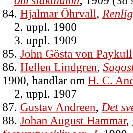
om släktnamn
, 1909 (38 
84.
Hjalmar Öhrvall
,
Renlig
2. uppl. 1900
3. uppl. 1909
85.
John Gösta von Paykull
86.
Hellen Lindgren
,
Sagos
1900, handlar om
H. C. An
2. uppl. 1907
87.
Gustav Andreen
,
Det sv
88.
Johan August Hammar
,