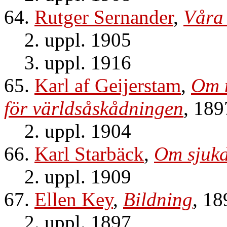
64.
Rutger Sernander
,
Våra
2. uppl. 1905
3. uppl. 1916
65.
Karl af Geijerstam
,
Om n
för världsåskådningen
, 189
2. uppl. 1904
66.
Karl Starbäck
,
Om sjukd
2. uppl. 1909
67.
Ellen Key
,
Bildning
, 18
2. uppl. 1897