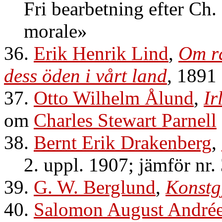
Fri bearbetning efter Ch.
morale»
36.
Erik Henrik Lind
,
Om rä
dess öden i vårt land
, 1891
37.
Otto Wilhelm Ålund
,
Ir
om
Charles Stewart Parnell
38.
Bernt Erik Drakenberg
,
2. uppl. 1907; jämför nr.
39.
G. W. Berglund
,
Konstg
40.
Salomon August André