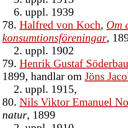
6. uppl. 1939
78.
Halfred von Koch
,
Om a
konsumtionsföreningar
, 18
2. uppl. 1902
79.
Henrik Gustaf Söderba
1899, handlar om
Jöns Jaco
2. uppl. 1915,
80.
Nils Viktor Emanuel N
natur
, 1899
2. uppl. 1910