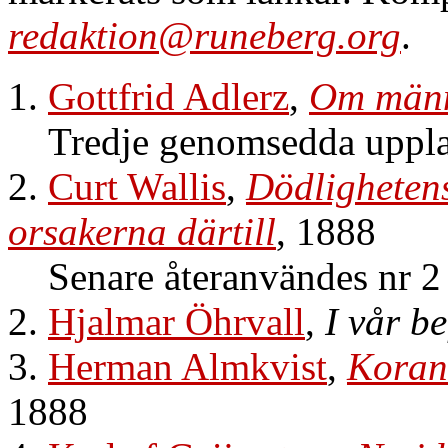
redaktion@runeberg.org
.
1.
Gottfrid Adlerz
,
Om männ
Tredje genomsedda uppla
2.
Curt Wallis
,
Dödlighetens
orsakerna därtill
, 1888
Senare återanvändes nr 2 
2.
Hjalmar Öhrvall
,
I vår b
3.
Herman Almkvist
,
Koran
1888