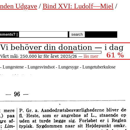
nden Udgave
/
Bind XVI: Ludolf—Miel
/
mments?
|
- Lungestene - Lungesvindsot - Lungesyge - Lungetuberkulose