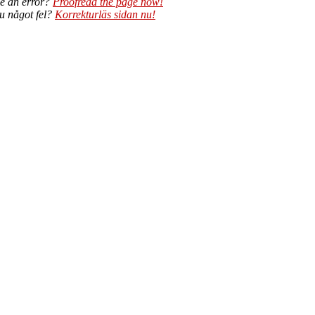
e an error?
Proofread the page now!
du något fel?
Korrekturläs sidan nu!