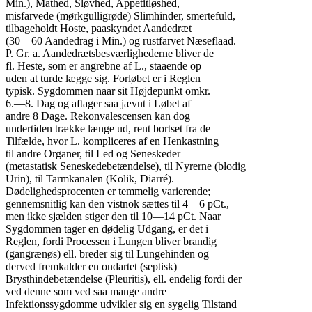
Min.), Mathed, Sløvhed, Appetitløshed,
misfarvede (mørkgulligrøde) Slimhinder, smertefuld,
tilbageholdt Hoste, paaskyndet Aandedræt
(30—60 Aandedrag i Min.) og rustfarvet Næseflaad.
P. Gr. a. Aandedrætsbesværlighederne bliver de
fl. Heste, som er angrebne af L., staaende op
uden at turde lægge sig. Forløbet er i Reglen
typisk. Sygdommen naar sit Højdepunkt omkr.
6.—8. Dag og aftager saa jævnt i Løbet af
andre 8 Dage. Rekonvalescensen kan dog
undertiden trække længe ud, rent bortset fra de
Tilfælde, hvor L. kompliceres af en Henkastning
til andre Organer, til Led og Seneskeder
(metastatisk Seneskedebetændelse), til Nyrerne (blodig
Urin), til Tarmkanalen (Kolik, Diarré).
Dødelighedsprocenten er temmelig varierende;
gennemsnitlig kan den vistnok sættes til 4—6 pCt.,
men ikke sjælden stiger den til 10—14 pCt. Naar
Sygdommen tager en dødelig Udgang, er det i
Reglen, fordi Processen i Lungen bliver brandig
(gangrænøs) ell. breder sig til Lungehinden og
derved fremkalder en ondartet (septisk)
Brysthindebetændelse (Pleuritis), ell. endelig fordi der
ved denne som ved saa mange andre
Infektionssygdomme udvikler sig en sygelig Tilstand