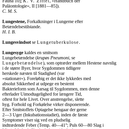
Fauna 10];
K. v. Zittel
, »Handbuch der
Paläontologie«, II [1881—85]).
C. M. S.
Lungestene,
Forkalkninger i Lungerne efter
Betændelsestilstande.
H. I. B.
Lungesvindsot
se
Lungetuberkulose
.
Lungesyge
kaldes en smitsom
Lungebetændelse (
krupøs Pneumoni
, se
Lungebetændelse
), som optræder mellem Hestene navnlig
i de større Byer, hvor Sygdommen tidligere
herskede næsten til Stadighed (var
»stationær«). Foreløbig er det ikke lykkedes med
absolut Sikkerhed at udpege en bestemt
Bakterieform som Aarsag til Sygdommen, men denne
efterlader Uimodtagelighed for længere Tid,
oftest for hele Livet. Over anstrengelse, slette
hyg. Forhold og Forkølelse virker disponerende.
Efter Smitstoffets Optagelse hengaar der gerne
2—3 Uger (Inkubationsstadiet), inden de første
Symptomer viser sig ved en pludselig
indtrædende Feber (Temp. 40—41°; Puls 60—80 Slag i