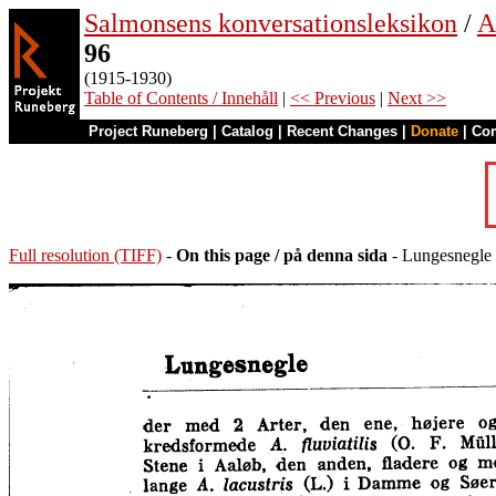
Salmonsens konversationsleksikon
/
A
96
(1915-1930)
Table of Contents / Innehåll
|
<< Previous
|
Next >>
Project Runeberg
|
Catalog
|
Recent Changes
|
Donate
|
Co
Full resolution (TIFF)
-
On this page / på denna sida
- Lungesnegle 