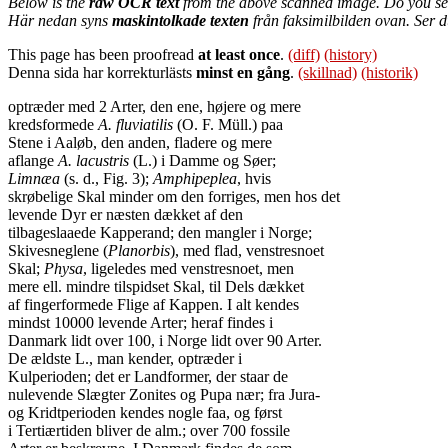
Below is the
raw OCR text
from the above scanned image. Do you se
Här nedan syns
maskintolkade texten
från faksimilbilden ovan. Ser 
This page has been proofread
at least once
.
(diff)
(history)
Denna sida har korrekturlästs
minst en gång
.
(skillnad)
(historik)
optræder med 2 Arter, den ene, højere og mere
kredsformede
A. fluviatilis
(O. F. Müll.) paa
Stene i Aaløb, den anden, fladere og mere
aflange
A. lacustris
(L.) i Damme og Søer;
Limnæa
(s. d., Fig. 3);
Amphipeplea
, hvis
skrøbelige Skal minder om den forriges, men hos det
levende Dyr er næsten dækket af den
tilbageslaaede Kapperand; den mangler i Norge;
Skivesneglene (
Planorbis
), med flad, venstresnoet
Skal;
Physa
, ligeledes med venstresnoet, men
mere ell. mindre tilspidset Skal, til Dels dækket
af fingerformede Flige af Kappen. I alt kendes
mindst 10000 levende Arter; heraf findes i
Danmark lidt over 100, i Norge lidt over 90 Arter.
De ældste L., man kender, optræder i
Kulperioden; det er Landformer, der staar de
nulevende Slægter Zonites og Pupa nær; fra Jura-
og Kridtperioden kendes nogle faa, og først
i Tertiærtiden bliver de alm.; over 700 fossile