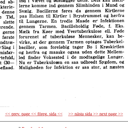
<< prev. page << föreg. sida <<
>> nästa sida >> next page >>