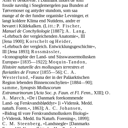
Arter er beskrevne. I Danmark findes de som
fossile navnlig i Sneglemergelen paa Bunden af
Tørvemoser og antyder stundom, som saa
mange af de der fundne organiske Levninger, et
langt koldere Klima end Nutidens, andre er
bevaret i Kildekalken. (
Litt
.:
P. Fischer
,
Manuel de Conchyliologie
[1887];
A. Lang
,
»Lehrbuch der vergleichenden Anatomie«, III
[Jena 1900];
Korschelt
og
Heider
,
»Lehrbuch der vergleich. Entwicklungsgeschichte«,
III [Jena 1893];
Rossmässler
,
»Iconographie der Land- und Süsswassermollusken
Europas« [1835—1922];
Moquin-Tandon
,
Histoire naturelle des mollusques terrestres et
fluviatiles de France
[1855—56];
C. A.
Westerlund
, »Fauna der in der Paläarktischen
Region lebenden Binnenconchylien« [1884—90];
samme
,
Synopsis Molluscorum
Extramarinorum
[
Acta Soc. p. Faun. et Fl. Fenn.
, XIII];
O.
A. Mørch
, »De i Danmark forekommende
Land- og Ferskvandsbløddyr« [i »Vidensk. Medd.
naturh. Foren.«, 1863];
A. C. Johansen
,
»Bidrag til vore Ferskvandsmolluskers Biologi«
[»Vidensk. Medd. fra Naturh. Forening«, 1899];
C. M. Steenberg
, »Landsnegle« [Danmarks