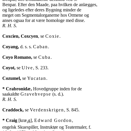
Benpar. Efter den Maade, paa hvilken de anlægges,

og ligeledes efter deres Bygning minder de

meget om Segmentalorganerne hos Ormene og

R. H. S.
Coxcien, Coxcyen
, se 
Coxie
.

Coyang,
 d. s. s. 
Caban
.

Coyo Romano,
 se 
Cuba
.

Coyot,
 se 
Ulve
, S. 233.

Cozumel,
 se 
Yucatan
.

* Crabronidæ,
 Hovedgruppe inden for de

saakaldte 
Gravehvepse
R. H. S.
Craddock,
 se 
Verdenskrigen
, S. 845.

* Craig
 [kræ
g], 
Edward Gordon
,

i
engelsk Skuespiller, Instruktør og Teatermaler, f.
