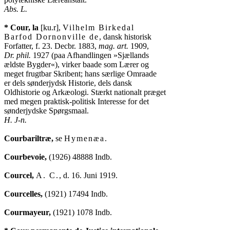
Abs. L.
* Cour, la
 [ku.r], 
Vilhelm Birkedal

Barfod Dornonville de
, dansk historisk

Forfatter, f. 23. Decbr. 1883, 
mag. art.
Dr. phil.
 1927 (paa Afhandlingen »Sjællands

ældste Bygder«), virker baade som Lærer og

meget frugtbar Skribent; hans særlige Omraade

er dels sønderjydsk Historie, dels dansk

Oldhistorie og Arkæologi. Stærkt nationalt præget

med megen praktisk-politisk Interesse for det

H. J-n.
Courbariltræ,
 se 
Hymenæa
.

Courbevoie,
 (1926) 48888 Indb.

Courcel,
A. C.
, d. 16. Juni 1919.

Courcelles,
 (1921) 17494 Indb.

Courmayeur,
 (1921) 1078 Indb.
