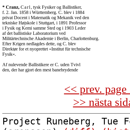
* Cranz,
Carl
, tysk Fysiker og Ballistiker,

f. 2. Jan. 1858 i Württemberg. C. blev i 1884

privat Docent i Matematik og Mekanik ved den

tekniske Højskole i Stuttgart, i 1891 Professor

i Fysik og Kemi samme Sted og i 1903 Leder

af det ballistiske Laboratorium ved

Militärtechnische Akademie i Berlin, Charlottenburg.

Efter Krigen nedlagdes dette, og C. blev

Direktør for et nyoprettet »Institut für technische

Fysik«.

Af nulevende Ballistikere er C. uden Tvivl

den, der har gjort den mest banebrydende

<< prev. page 
>> nästa si
Project Runeberg, Tue F