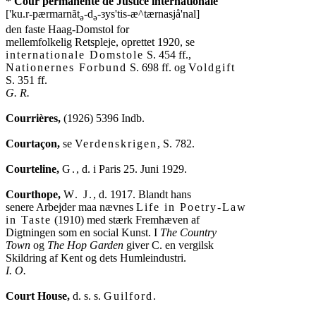
* Cour permanente de Justice internationale

['ku.r-pærmarnãt
-d
-зys'tis-æ^tærnasjå'nal] 

ə
ə
den faste Haag-Domstol for

internationale Domstole
Nationernes Forbund
 S. 698 ff. og 
Voldgift
G. R.
Courrières,
 (1926) 5396 Indb.

Courtaçon,
 se 
Verdenskrigen
, S. 782.

Courteline,
G.
, d. i Paris 25. Juni 1929.

Courthope,
W. J.
, d. 1917. Blandt hans

senere Arbejder maa nævnes 
Life in Poetry-Law

in Taste
 (1910) med stærk Fremhæven af

Digtningen som en social Kunst. I 
The Country

Town
 og 
The Hop Garden
 giver C. en vergilsk

I. O.
Court House,
 d. s. s. 
Guilford
.
