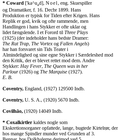
* Coward
 ['ka^u
d], 
Noel
, eng. Skuespiller

ə
og Dramatiker, f. 16. Decbr 1899. Hans

Produktion er typisk for Tiden efter Krigen. Hans

Replik er god, kvik og ofte rammende, men

Handlingen i hans Stykker er ofte uklar og

lidet fængslende. I et Forord til 
Three Plays
The Rat Trap
, 
The Vortex
 og 
Fallen Angels
)

har han forsvaret sin Tids Teater i

Almindelighed og sine egne Stykker i Særdeleshed mod

den Kritik, der er blevet rettet mod dem. Andre

Stykker: 
Hay Fever
, 
The Queen was in her

Parlour
 (1926) og 
The Marquise
E. B.
Coventry,
 England, (1927) 129500 Indb.

Coventry,
 U. S. A., (1920) 5670 Indb.

Covilhão,
 (1920) 14049 Indb.

* Coxalkirtler
 kaldes nogle som

Ekskretionsorganer opfattede, lange, bugtede Kirtelrør, der

hos mange Spindler munder ved Grunden af 3.

Benpar, hos Dolkhalerne derimod ved 5.
