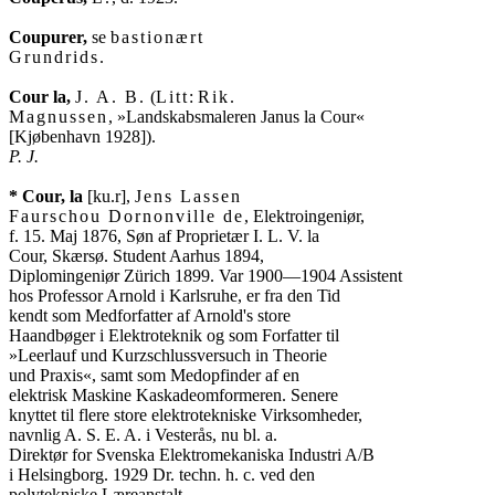
Coupurer,
 se 
bastionært

Grundrids
.

Cour la,
J. A. B.
 (
Litt
: 
Rik.

Magnussen
, »Landskabsmaleren Janus la Cour«

P. J.
* Cour, la
 [ku.r], 
Jens Lassen

Faurschou Dornonville de
, Elektroingeniør,

f. 15. Maj 1876, Søn af Proprietær I. L. V. la

Cour, Skærsø. Student Aarhus 1894,

Diplomingeniør Zürich 1899. Var 1900—1904 Assistent

hos Professor Arnold i Karlsruhe, er fra den Tid

kendt som Medforfatter af Arnold's store

Haandbøger i Elektroteknik og som Forfatter til

»Leerlauf und Kurzschlussversuch in Theorie

und Praxis«, samt som Medopfinder af en

elektrisk Maskine Kaskadeomformeren. Senere

knyttet til flere store elektrotekniske Virksomheder,

navnlig A. S. E. A. i Vesterås, nu bl. a.

Direktør for Svenska Elektromekaniska Industri A/B

i Helsingborg. 1929 Dr. techn. h. c. ved den
