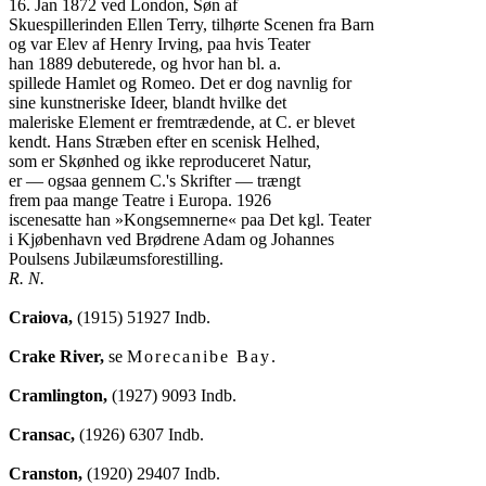
16. Jan 1872 ved London, Søn af

Skuespillerinden Ellen Terry, tilhørte Scenen fra Barn

og var Elev af Henry Irving, paa hvis Teater

han 1889 debuterede, og hvor han bl. a.

spillede Hamlet og Romeo. Det er dog navnlig for

sine kunstneriske Ideer, blandt hvilke det

maleriske Element er fremtrædende, at C. er blevet

kendt. Hans Stræben efter en scenisk Helhed,

som er Skønhed og ikke reproduceret Natur,

er — ogsaa gennem C.'s Skrifter — trængt

frem paa mange Teatre i Europa. 1926

iscenesatte han »Kongsemnerne« paa Det kgl. Teater

i Kjøbenhavn ved Brødrene Adam og Johannes

R. N.
Craiova,
 (1915) 51927 Indb.

Crake River,
 se 
Morecanibe Bay
.

Cramlington,
 (1927) 9093 Indb.

Cransac,
 (1926) 6307 Indb.

Cranston,
 (1920) 29407 Indb.
