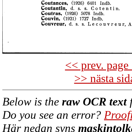
<< prev. page 
>> nästa si
Below is the
raw OCR text
f
Do you see an error?
Proof
Här nedan syns
maskintolk