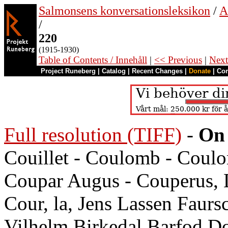
Salmonsens konversationsleksikon
/
A
/
220
(1915-1930)
Table of Contents / Innehåll
|
<< Previous
|
Next
Project Runeberg
|
Catalog
|
Recent Changes
|
Donate
|
Co
Full resolution (TIFF)
-
On 
Couillet - Coulomb - Coulo
Coupar Augus - Couperus, L.
Cour, la, Jens Lassen Faurs
Vilhelm Birkedal Barfod Dor