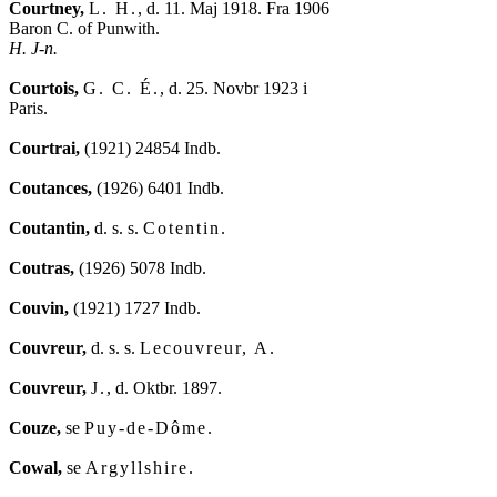
Courtney,
L. H.
, d. 11. Maj 1918. Fra 1906

H. J-n.
Courtois,
G. C. É.
, d. 25. Novbr 1923 i

Paris.

Courtrai,
 (1921) 24854 Indb.

Coutances,
 (1926) 6401 Indb.

Coutantin,
 d. s. s. 
Cotentin
.

Coutras,
 (1926) 5078 Indb.

Couvin,
 (1921) 1727 Indb.

Couvreur,
 d. s. s. 
Lecouvreur, A
.

Couvreur,
J.
, d. Oktbr. 1897.

Couze,
 se 
Puy-de-Dôme
.

Cowal,
 se 
Argyllshire
.
