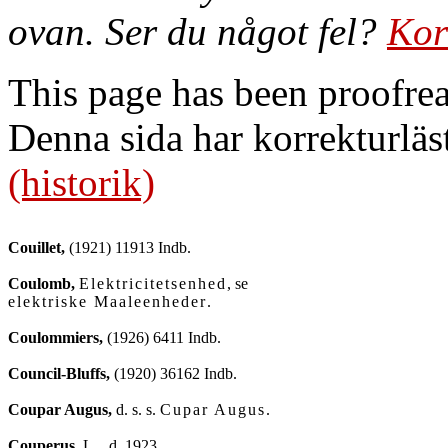
ovan. Ser du något fel?
Kor
This page has been proofre
Denna sida har korrekturläs
(historik)
Couillet,
 (1921) 11913 Indb.

Coulomb,
Elektricitetsenhed
elektriske Maaleenheder
.

Coulommiers,
 (1926) 6411 Indb.

Council-Bluffs,
 (1920) 36162 Indb.

Coupar Augus,
 d. s. s. 
Cupar Augus
.

Couperus,
L.
, d. 1923.
