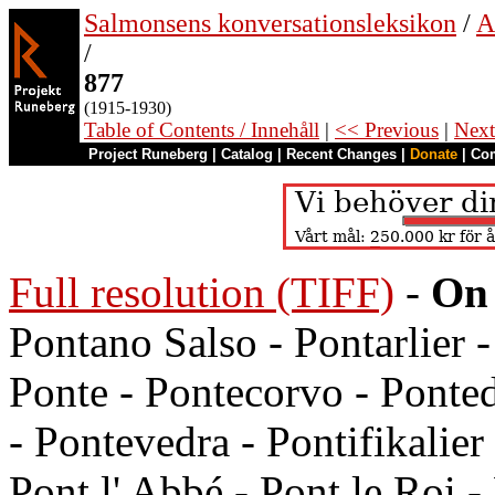
Salmonsens konversationsleksikon
/
A
/
877
(1915-1930)
Table of Contents / Innehåll
|
<< Previous
|
Next
Project Runeberg
|
Catalog
|
Recent Changes
|
Donate
|
Co
Full resolution (TIFF)
-
On 
Pontano Salso - Pontarlier 
Ponte - Pontecorvo - Ponted
- Pontevedra - Pontifikalier
Pont l' Abbé - Pont le Roi -