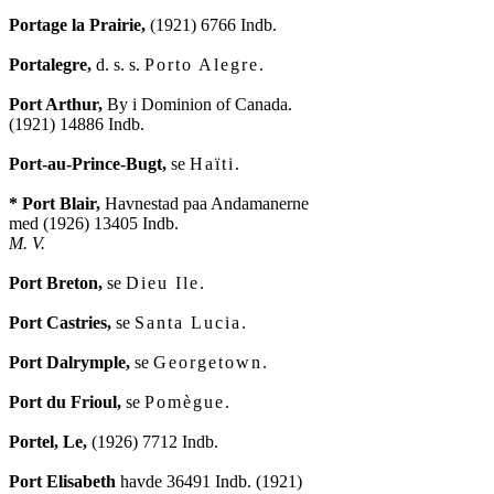
Portage la Prairie,
 (1921) 6766 Indb.

Portalegre,
 d. s. s. 
Porto Alegre
.

Port Arthur,
 By i Dominion of Canada.

(1921) 14886 Indb.

Port-au-Prince-Bugt,
 se 
Haïti
.

* Port Blair,
 Havnestad paa Andamanerne

M. V.
Port Breton,
 se 
Dieu Ile
.

Port Castries,
 se 
Santa Lucia
.

Port Dalrymple,
 se 
Georgetown
.

Port du Frioul,
 se 
Pomègue
.

Portel, Le,
 (1926) 7712 Indb.

Port Elisabeth
 havde 36491 Indb. (1921)
