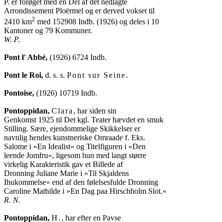
P. er forøget med en Del af det nedlagte

Arrondissement Ploërmel og er derved vokset til

2
2410 km
 med 152908 Indb. (1926) og deles i 10

W. P.
Pont l' Abbé,
 (1926) 6724 Indb.

Pont le Roi,
 d. s. s. 
Pont sur Seine
.

Pontoise,
 (1926) 10719 Indb.

Pontoppidan,
Clara
, har siden sin

Genkomst 1925 til Det kgl. Teater hævdet en smuk

Stilling. Sære, ejendommelige Skikkelser er

navnlig hendes kunstneriske Omraade f. Eks.

Salome i »En Idealist« og Titelfiguren i »Den

leende Jomfru«, ligesom hun med langt større

virkelig Karakteristik gav et Billede af

Dronning Juliane Marie i »Til Skjaldens

Ihukommelse« end af den følelsesfulde Dronning

R. N.
Pontoppidan,
H.
, har efter en Pavse
