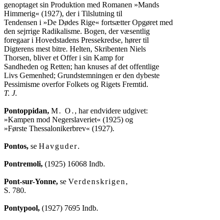
genoptaget sin Produktion med Romanen »Mands

Himmerig« (1927), der i Tilslutning til

Tendensen i »De Dødes Rige« fortsætter Opgøret med

den sejrrige Radikalisme. Bogen, der væsentlig

foregaar i Hovedstadens Pressekredse, hører til

Digterens mest bitre. Helten, Skribenten Niels

Thorsen, bliver et Offer i sin Kamp for

Sandheden og Retten; han knuses af det offentlige

Livs Gemenhed; Grundstemningen er den dybeste

T. J.
Pontoppidan,
M. O.
, har endvidere udgivet:

»Kampen mod Negerslaveriet« (1925) og

»Første Thessalonikerbrev« (1927).

Pontos,
 se 
Havguder
.

Pontremoli,
 (1925) 16068 Indb.

Pont-sur-Yonne,
 se 
Verdenskrigen
,

S. 780.

Pontypool,
 (1927) 7695 Indb.
