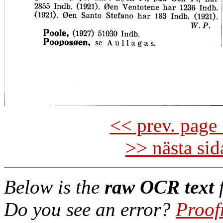
<< prev. page 
>> nästa si
Below is the
raw OCR text
f
Do you see an error?
Proof