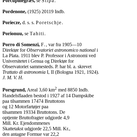
Porcupinegræs,
 se 
Stipa
.

Pordenone,
 (1925) 20119 Indb.

Poriecze,
 d. s. s. 
Poretschje
.

Porionuu,
 se 
Tahiti
.

Porro di Somenzi,
F.
, var fra 1905—10

Direktør for 
Observatoriet astronomico national
 i

La Plata. 1911 blev P. Professor i Astronomi ved

Universitetet i Genua og Direktør for

Trattato di astronomia
J. M. V. H.
2
Porsgrund,
 Areal 3,60 km
 med 8850 Indb.

Handelsflaaden bestod i 1927 af 14 Dampskibe

paa tilsammen 17474 Bruttotons

og 12 Motorfartøjer paa

tilsammen 19334 Bruttotons. De

optjente Bruttofragter udgjorde 4,9

Mill. Kr. Ejendommenes

Skattetakst udgjorde 22,5 Mill. Kr.,

den antagne Formue var 22,2
