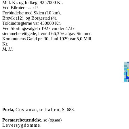
Mill. Kr. og Indtægt 9257000 Kr.

Ved Bilruter staar P. i

Forbindelse med Skien (10 km),

Brevik (12), og Borgestad (4).

Toldindtægterne var 430000 Kr.

Ved Stortingsvalget i 1927 var der 4737

stemmeberettigede, hvoraf 66,3 % afgav Stemme.

Kommunens Gæld pr. 30. Juni 1929 var 5,0 Mill.

M. H.
Porta,
Costanzo
, se 
Italien
, S. 683.

Portaarebetændelse,
Leversygdomme
.
