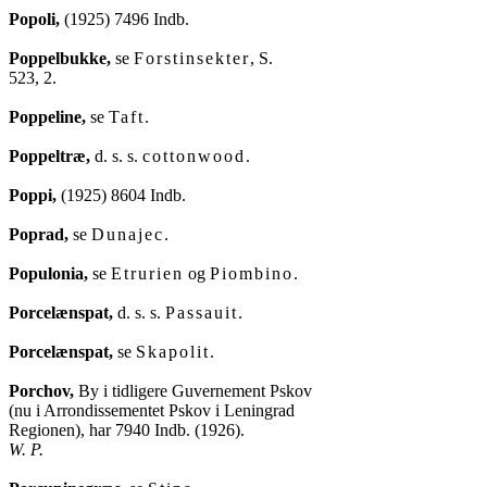
Popoli,
 (1925) 7496 Indb.

Poppelbukke,
 se 
Forstinsekter
, S.

523, 2.

Poppeline,
 se 
Taft
.

Poppeltræ,
 d. s. s. 
cottonwood
.

Poppi,
 (1925) 8604 Indb.

Poprad,
 se 
Dunajec
.

Populonia,
 se 
Etrurien
 og 
Piombino
.

Porcelænspat,
 d. s. s. 
Passauit
.

Porcelænspat,
 se 
Skapolit
.

Porchov,
 By i tidligere Guvernement Pskov

(nu i Arrondissementet Pskov i Leningrad

W. P.