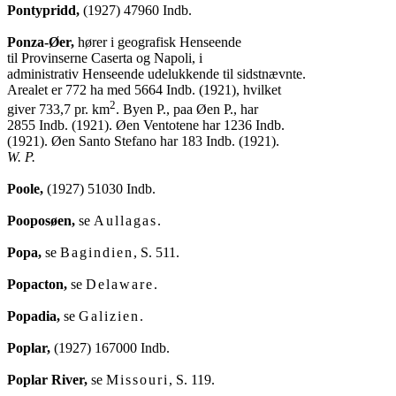
Pontypridd,
 (1927) 47960 Indb.

Ponza-Øer,
 hører i geografisk Henseende

til Provinserne Caserta og Napoli, i

administrativ Henseende udelukkende til sidstnævnte.

Arealet er 772 ha med 5664 Indb. (1921), hvilket

2
giver 733,7 pr. km
. Byen P., paa Øen P., har

2855 Indb. (1921). Øen Ventotene har 1236 Indb.

W. P.
Poole,
 (1927) 51030 Indb.

Pooposøen,
 se 
Aullagas
.

Popa,
 se 
Bagindien
, S. 511.

Popacton,
 se 
Delaware
.

Popadia,
 se 
Galizien
.

Poplar,
 (1927) 167000 Indb.

Poplar River,
 se 
Missouri
, S. 119.
