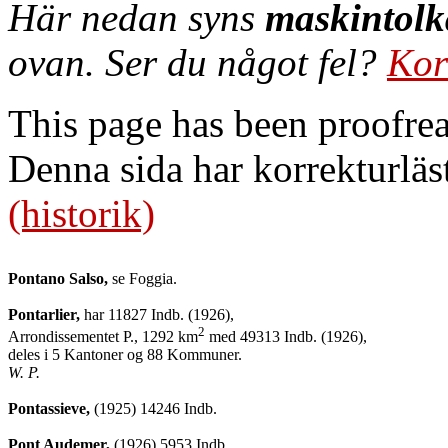
Här nedan syns
maskintolk
ovan. Ser du något fel?
Kor
This page has been proofre
Denna sida har korrekturläs
(historik)
Pontano Salso,
 se Foggia.

Pontarlier,
 har 11827 Indb. (1926),

2
Arrondissementet P., 1292 km
 med 49313 Indb. (1926),

W. P.
Pontassieve,
 (1925) 14246 Indb.

Pont Audemer,
 (1926) 5953 Indb.,
