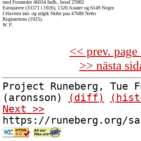
med Forstæder 46034 Indb., heraf 25982

Europæere (33371 i 1926), 1320 Asiater og 6149 Negre.

I Havnen ind- og udgik Skibe paa 47688 Netto

W. P.
<< prev. page 
>> nästa si
Project Runeberg, Tue F
(aronsson)
(diff)
(hist
Next >>
https://runeberg.org/sa