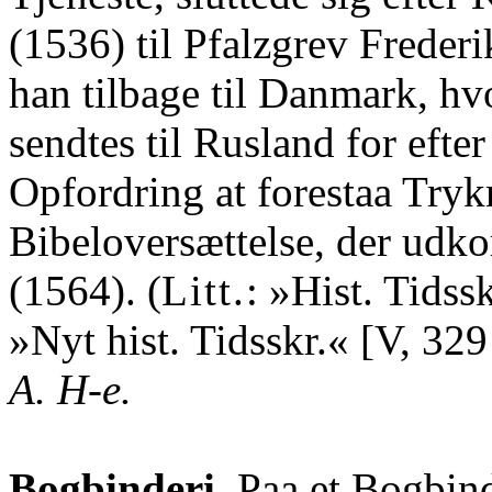
(1536) til Pfalzgrev Freder
han tilbage til Danmark, h
sendtes til Rusland for efter
Opfordring at forestaa Tryk
Bibeloversættelse, der ud
(1564). (
Litt.
: »Hist. Tidssk
»Nyt hist. Tidsskr.« [V, 329 f
A. H-e.
Bogbinderi.
Paa et Bogbin