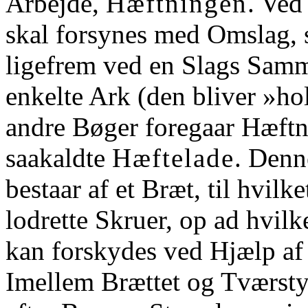
Arbejde,
Hæftningen
. Ved
skal forsynes med Omslag,
ligefrem ved en Slags Sam
enkelte Ark (den bliver »ho
andre Bøger foregaar Hæftn
saakaldte
Hæftelade
. Denn
bestaar af et Bræt, til hvilke
lodrette Skruer, op ad hvil
kan forskydes ved Hjælp af
Imellem Brættet og Tværsty