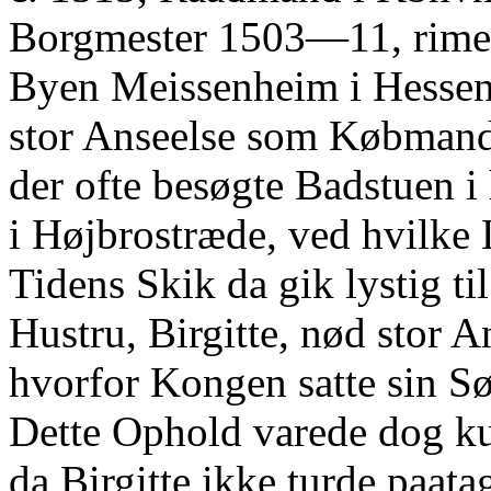
Borgmester 1503—11, rimel
Byen Meissenheim i Hesse
stor Anseelse som Købman
der ofte besøgte Badstuen i
i Højbrostræde, ved hvilke L
Tidens Skik da gik lystig ti
Hustru, Birgitte, nød stor A
hvorfor Kongen satte sin Sø
Dette Ophold varede dog k
da Birgitte ikke turde paata