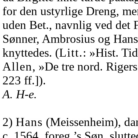
for den ustyrlige Dreng, me
uden Bet., navnlig ved det 
Sønner, Ambrosius og Hans
knyttedes. (
Litt.
: »Hist. Tid
Allen
, »De tre nord. Rigers
223 ff.]).
A. H-e.
2)
Hans
(Meissenheim), dan
c. 1564, foreg.’s Søn, slutt