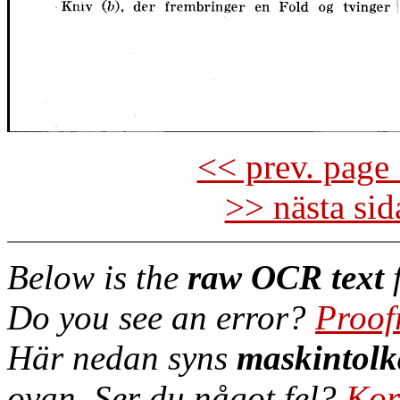
<< prev. page 
>> nästa si
Below is the
raw OCR text
f
Do you see an error?
Proof
Här nedan syns
maskintolk
ovan. Ser du något fel?
Kor