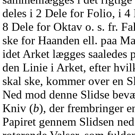
deles i 2 Dele for Folio, i 4
8 Dele for Oktav o. s. fr. F
ske for Haanden ell. paa Mas
idet Arket lægges saaledes p
den Linie i Arket, efter hv
skal ske, kommer over en Sl
Ned mod denne Slidse bevæ
Kniv (
b
), der frembringer e
Papiret gennem Slidsen ned