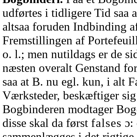
udførtes i tidligere Tid saa 
altsaa foruden Indbinding af
Fremstillingen af Portefeui
o. l.; men nutildags er de s
næsten overalt Genstand for 
saa at B. nu egl. kun, i alt F
Værksteder, beskæftiger si
Bogbinderen modtager Boge
disse skal da først
falses
ɔ:
sammenlægges i det rigtige 