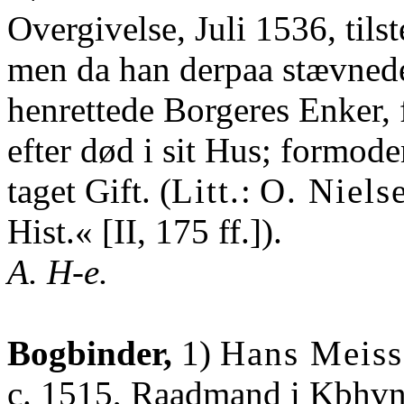
Overgivelse, Juli 1536, til
men da han derpaa stævnede
henrettede Borgeres Enker,
efter død i sit Hus; formod
taget Gift. (
Litt.
:
O. Niels
Hist.« [II, 175 ff.]).
A. H-e.
Bogbinder,
1)
Hans Meis
c. 1515, Raadmand i Kbh