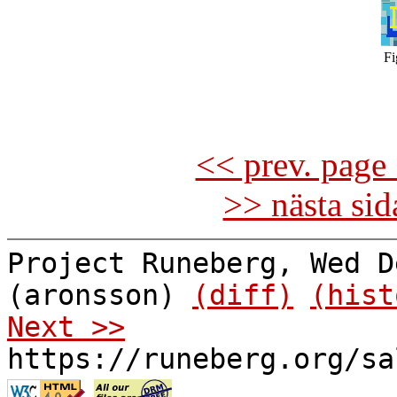
Fi
<< prev. page 
>> nästa si
Project Runeberg, Wed D
(aronsson)
(diff)
(hist
Next >>
https://runeberg.org/sa