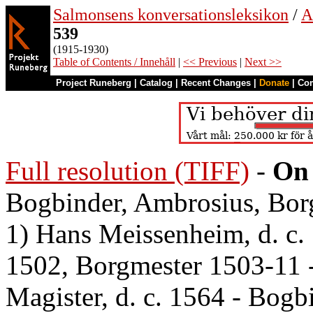
Salmonsens konversationsleksikon
/
A
539
(1915-1930)
Table of Contents / Innehåll
|
<< Previous
|
Next >>
Project Runeberg
|
Catalog
|
Recent Changes
|
Donate
|
Co
Full resolution (TIFF)
-
On 
Bogbinder, Ambrosius, Borg
1) Hans Meissenheim, d. c
1502, Borgmester 1503-11 
Magister, d. c. 1564 - Bogb