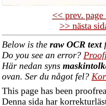
<< prev. page 
>> nästa si
Below is the
raw OCR text
f
Do you see an error?
Proof
Här nedan syns
maskintolk
ovan. Ser du något fel?
Kor
This page has been proofre
Denna sida har korrekturläs