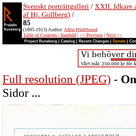
Svenskt porträttgalleri
/
XXII. Idkare a
af Hj. Gullberg)
/
85
(1895-1913) Author:
Albin Hildebrand
Table of Contents / Innehåll
|
<< Previous
|
Next >>
Project Runeberg
|
Catalog
|
Recent Changes
|
Donate
|
Co
Full resolution (JPEG)
-
On
Sidor ...