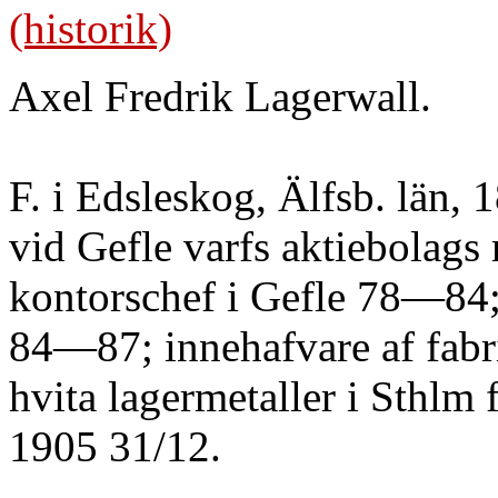
(historik)
Axel Fredrik Lagerwall.
F. i Edsleskog, Älfsb. län,
vid Gefle varfs aktiebolag
kontorschef i Gefle 78—84;
84—87; innehafvare af fabri
hvita lagermetaller i Sthlm 
1905 31/12.