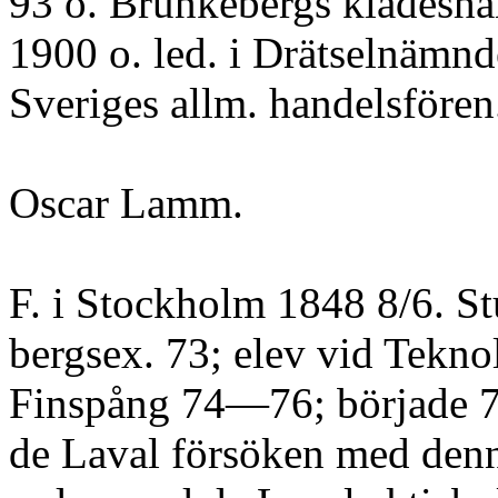
93 o. Brunkebergs klädeshan
1900 o. led. i Drätselnämnden
Sveriges allm. handelsfören
Oscar Lamm.
F. i Stockholm 1848 8/6. St
bergsex. 73; elev vid Tekno
Finspång 74—76; började 78
de Laval försöken med denn