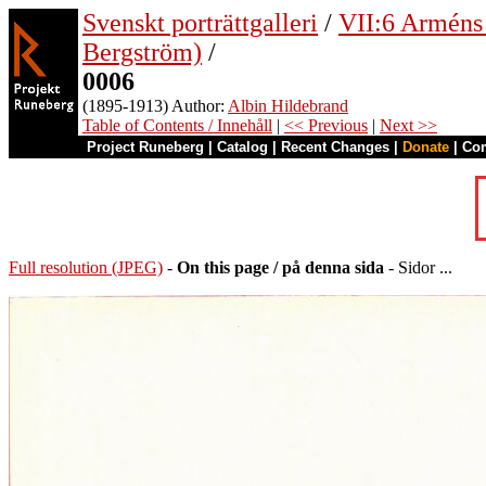
Svenskt porträttgalleri
/
VII:6 Arméns o
Bergström)
/
0006
(1895-1913) Author:
Albin Hildebrand
Table of Contents / Innehåll
|
<< Previous
|
Next >>
Project Runeberg
|
Catalog
|
Recent Changes
|
Donate
|
Co
Full resolution (JPEG)
-
On this page / på denna sida
- Sidor ...