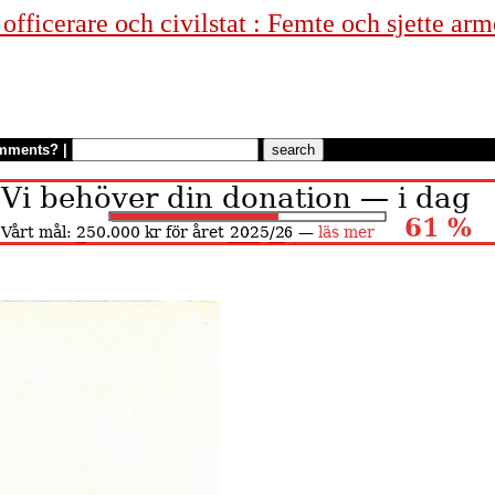
fficerare och civilstat : Femte och sjette arm
mments?
|