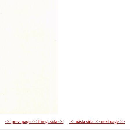
<< prev. page << föreg. sida <<
>> nästa sida >> next page >>