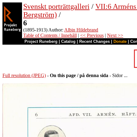
Svenskt porträttgalleri
/
VII:6 Arméns o
Bergström)
/
6
(1895-1913) Author:
Albin Hildebrand
Table of Contents / Innehåll
|
<< Previous
|
Next >>
Project Runeberg
|
Catalog
|
Recent Changes
|
Donate
|
Co
Full resolution (JPEG)
-
On this page / på denna sida
- Sidor ...