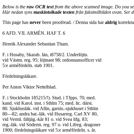
Below is the
raw OCR text
from the above scanned image. Do you se
Här nedan syns
maskintolkade texten
från faksimilbilden ovan. Ser 
This page has
never
been proofread. / Denna sida har
aldrig
korrektur
6 AFD. VII. ARMÉN. HAF T. 6
Henrik Alexander Sebastian Tham.
F. i Husaby, Skarab. län, i8758/2. Underlöjtu.
vid Västm. reg. 95; löjtnant 98; ordonnansofficer vid
5:e arméfördeln. stab 1901.
Fördelningsläkare.
Per Anton Viktor Nettelblad.
F. i Stockholm 185215/!). Stud. i TJpps. 70; med.
kand. vid Karol. inst. i Sthlm 75; med. lic. därst.
80. Sjukhusläk. vid Allin, garnis.-sjukhuset i Sthlm
80—82; andra bat.-läk. vid Husarreg. Carl XV 80,
vid Verml. fältjäg.-kår 81 o. vid Svea lifg. 83;
reg.-läk. vid Söderm. reg. 97 o. vid Lifreg. dragoner
1900; fördelningsläkare vid 5:e arméfördeln. s. år.