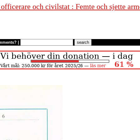
fficerare och civilstat : Femte och sjette arm
mments?
|