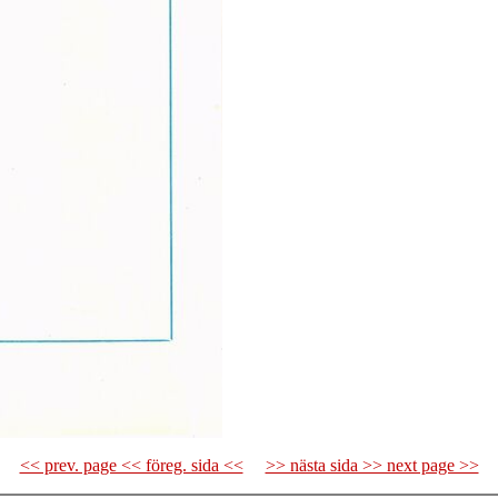
<< prev. page << föreg. sida <<
>> nästa sida >> next page >>