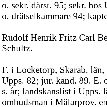
o. sekr. därst. 95; sekr. ho
o. drätselkammare 94; kapte
Rudolf Henrik Fritz Carl B
Schultz.
F. i Locketorp, Skarab. län,
Upps. 82; jur. kand. 89. E. o
s. år; landskanslist i Upps. 
ombudsman i Mälarprov. ens