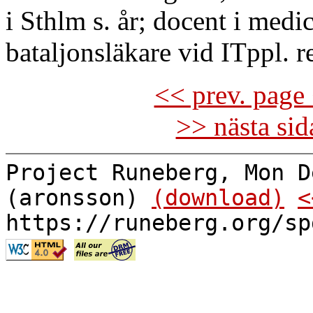
i Sthlm s. år; docent i medic
bataljonsläkare vid ITppl. r
<< prev. page 
>> nästa si
Project Runeberg, Mon D
(aronsson)
(download)
<
https://runeberg.org/sp