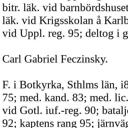
bitr. läk. vid barnbördshuset
läk. vid Krigsskolan å Karl
vid Uppl. reg. 95; deltog i 
Carl Gabriel Feczinsky.
F. i Botkyrka, Sthlms län, i
75; med. kand. 83; med. lic.
vid Gotl. iuf.-reg. 90; batal
92; kaptens rang 95; järnvä