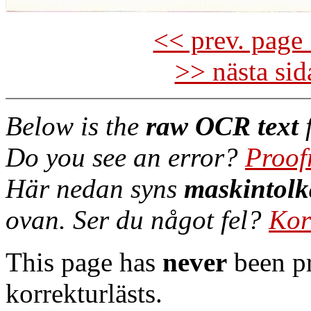
<< prev. page 
>> nästa si
Below is the
raw OCR text
f
Do you see an error?
Proof
Här nedan syns
maskintolk
ovan. Ser du något fel?
Kor
This page has
never
been pr
korrekturlästs.