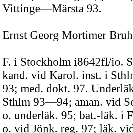
Vittinge—Märsta 93.
Ernst Georg Mortimer Bruh
F. i Stockholm i8642fl/io. 
kand. vid Karol. inst. i Sthl
93; med. dokt. 97. Underlä
Sthlm 93—94; aman. vid Ser
o. underläk. 95; bat.-läk. i 
o. vid Jönk. reg. 97; läk. v