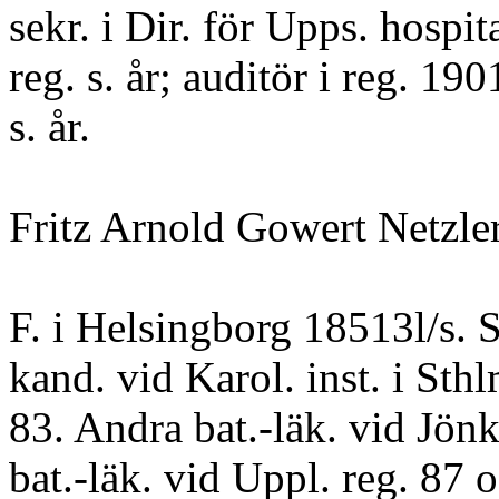
sekr. i Dir. för Upps. hospit
reg. s. år; auditör i reg. 190
s. år.
Fritz Arnold Gowert Netzler
F. i Helsingborg 18513l/s. 
kand. vid Karol. inst. i Sthl
83. Andra bat.-läk. vid Jönk
bat.-läk. vid Uppl. reg. 87 o.