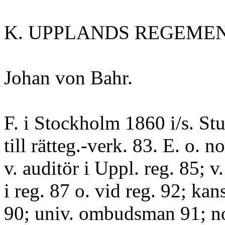
K. UPPLANDS REGEMEN
Johan von Bahr.
F. i Stockholm 1860 i/s. Stu
till rätteg.-verk. 83. E. o. no
v. auditör i Uppl. reg. 85; v
i reg. 87 o. vid reg. 92; kan
90; univ. ombudsman 91; not