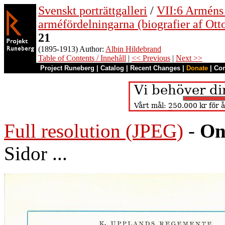
Svenskt porträttgalleri
/
VII:6 Arméns o
arméfördelningarna (biografier af Ott
21
(1895-1913) Author:
Albin Hildebrand
Table of Contents / Innehåll
|
<< Previous
|
Next >>
Project Runeberg
|
Catalog
|
Recent Changes
|
Donate
|
Co
Full resolution (JPEG)
-
On
Sidor ...