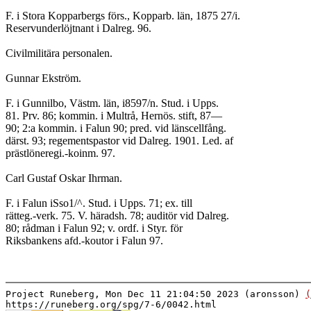
F. i Stora Kopparbergs förs., Kopparb. län, 1875 27/i.
Reservunderlöjtnant i Dalreg. 96.
Civilmilitära personalen.
Gunnar Ekström.
F. i Gunnilbo, Västm. län, i8597/n. Stud. i Upps.
81. Prv. 86; kommin. i Multrå, Hernös. stift, 87—
90; 2:a kommin. i Falun 90; pred. vid länscellfång.
därst. 93; regementspastor vid Dalreg. 1901. Led. af
prästlöneregi.-koinm. 97.
Carl Gustaf Oskar Ihrman.
F. i Falun iSso1/^. Stud. i Upps. 71; ex. till
rätteg.-verk. 75. V. häradsh. 78; auditör vid Dalreg.
80; rådman i Falun 92; v. ordf. i Styr. för
Riksbankens afd.-koutor i Falun 97.
Project Runeberg, Mon Dec 11 21:04:50 2023 (aronsson)
(
https://runeberg.org/spg/7-6/0042.html