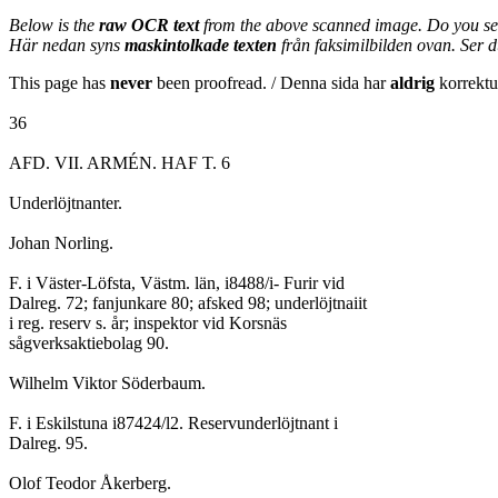
Below is the
raw OCR text
from the above scanned image. Do you se
Här nedan syns
maskintolkade texten
från faksimilbilden ovan. Ser 
This page has
never
been proofread. / Denna sida har
aldrig
korrektur
36
AFD. VII. ARMÉN. HAF T. 6
Underlöjtnanter.
Johan Norling.
F. i Väster-Löfsta, Västm. län, i8488/i- Furir vid
Dalreg. 72; fanjunkare 80; afsked 98; underlöjtnaiit
i reg. reserv s. år; inspektor vid Korsnäs
sågverksaktiebolag 90.
Wilhelm Viktor Söderbaum.
F. i Eskilstuna i87424/l2. Reservunderlöjtnant i
Dalreg. 95.
Olof Teodor Åkerberg.