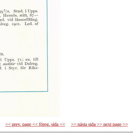
<< prev. page << föreg. sida <<
>> nästa sida >> next page >>