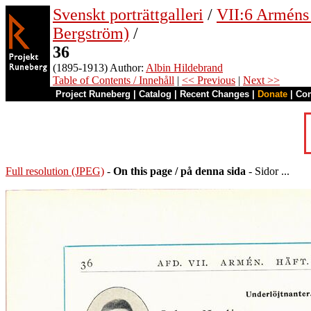
Svenskt porträttgalleri
/
VII:6 Arméns o
Bergström)
/
36
(1895-1913) Author:
Albin Hildebrand
Table of Contents / Innehåll
|
<< Previous
|
Next >>
Project Runeberg
|
Catalog
|
Recent Changes
|
Donate
|
Co
Full resolution (JPEG)
-
On this page / på denna sida
- Sidor ...