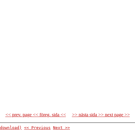
<< prev. page << föreg. sida <<
>> nästa sida >> next page >>
download)
<< Previous
Next >>