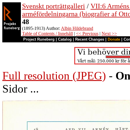
Svenskt porträttgalleri
/
VII:6 Arméns o
arméfördelningarna (biografier af Ott
48
(1895-1913) Author:
Albin Hildebrand
Table of Contents / Innehåll
|
<< Previous
|
Next >>
Project Runeberg
|
Catalog
|
Recent Changes
|
Donate
|
Co
Full resolution (JPEG)
-
On
Sidor ...