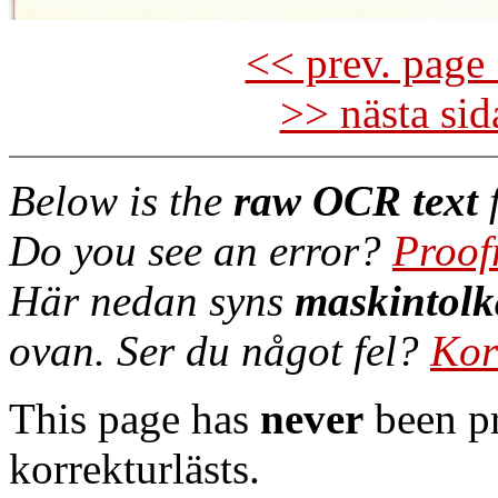
<< prev. page 
>> nästa si
Below is the
raw OCR text
f
Do you see an error?
Proof
Här nedan syns
maskintolk
ovan. Ser du något fel?
Kor
This page has
never
been pr
korrekturlästs.