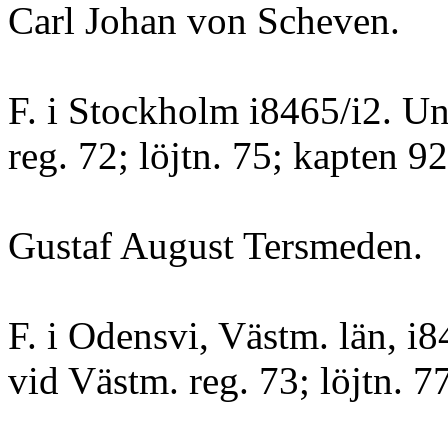
Carl Johan von Scheven.
F. i Stockholm i8465/i2. Un
reg. 72; löjtn. 75; kapten 92
Gustaf August Tersmeden.
F. i Odensvi, Västm. län, i
vid Västm. reg. 73; löjtn. 7