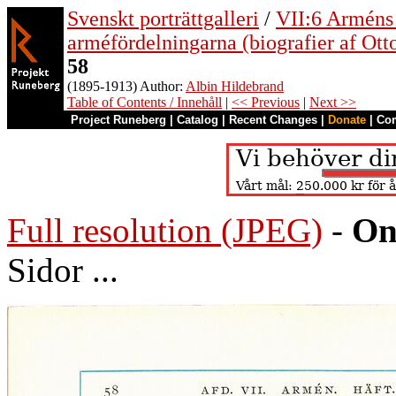
Svenskt porträttgalleri
/
VII:6 Arméns o
arméfördelningarna (biografier af Ott
58
(1895-1913) Author:
Albin Hildebrand
Table of Contents / Innehåll
|
<< Previous
|
Next >>
Project Runeberg
|
Catalog
|
Recent Changes
|
Donate
|
Co
Full resolution (JPEG)
-
On
Sidor ...