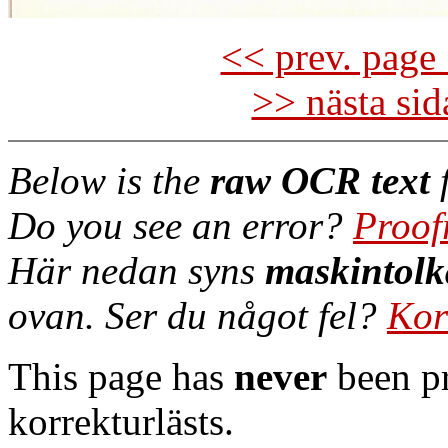
<< prev. page 
>> nästa si
Below is the
raw OCR text
f
Do you see an error?
Proof
Här nedan syns
maskintolk
ovan. Ser du något fel?
Kor
This page has
never
been pr
korrekturlästs.