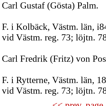
Carl Gustaf (Gösta) Palm.
F. i Kolbäck, Västm. län, i
vid Västm. reg. 73; löjtn. 7
Carl Fredrik (Fritz) von Pos
F. i Rytterne, Västm. län, 1
vid Västm. reg. 73; löjtn. 7
<< prev. page 