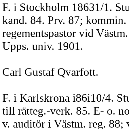
F. i Stockholm 18631/1. Stud
kand. 84. Prv. 87; kommin. 
regementspastor vid Västm. re
Upps. univ. 1901.
Carl Gustaf Qvarfott.
F. i Karlskrona i86i10/4. St
till rätteg.-verk. 85. E- o. n
v. auditör i Västm. reg. 88; 