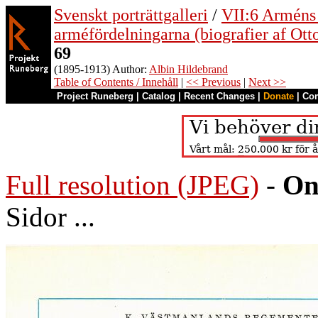
Svenskt porträttgalleri
/
VII:6 Arméns o
arméfördelningarna (biografier af Ott
69
(1895-1913) Author:
Albin Hildebrand
Table of Contents / Innehåll
|
<< Previous
|
Next >>
Project Runeberg
|
Catalog
|
Recent Changes
|
Donate
|
Co
Full resolution (JPEG)
-
On
Sidor ...