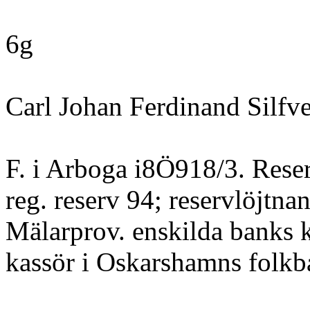
6g
Carl Johan Ferdinand Silfve
F. i Arboga i8Ö918/3. Reser
reg. reserv 94; reservlöjtnan
Mälarprov. enskilda banks 
kassör i Oskarshamns folkb