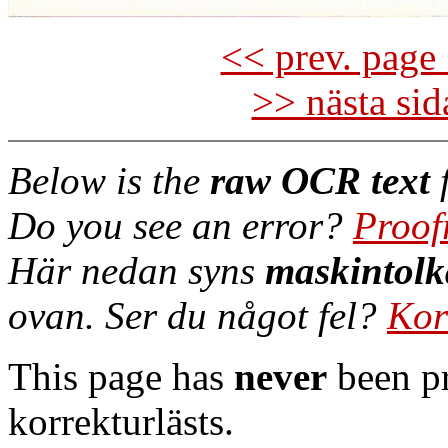
<< prev. page 
>> nästa si
Below is the
raw OCR text
f
Do you see an error?
Proof
Här nedan syns
maskintolk
ovan. Ser du något fel?
Kor
This page has
never
been pr
korrekturlästs.