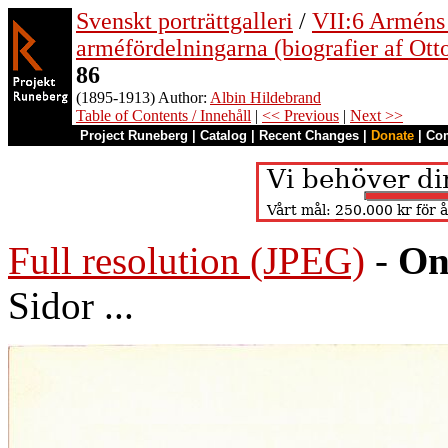
Svenskt porträttgalleri
/
VII:6 Arméns o
arméfördelningarna (biografier af Ott
86
(1895-1913) Author:
Albin Hildebrand
Table of Contents / Innehåll
|
<< Previous
|
Next >>
Project Runeberg
|
Catalog
|
Recent Changes
|
Donate
|
Co
Full resolution (JPEG)
-
On
Sidor ...