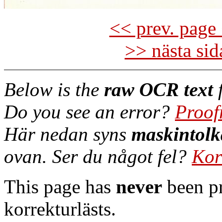
<< prev. page 
>> nästa si
Below is the
raw OCR text
f
Do you see an error?
Proof
Här nedan syns
maskintolk
ovan. Ser du något fel?
Kor
This page has
never
been pr
korrekturlästs.