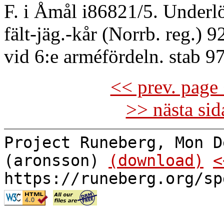
F. i Åmål i86821/5. Underlö
fält-jäg.-kår (Norrb. reg.) 
vid 6:e arméfördeln. stab 97
<< prev. page 
>> nästa si
Project Runeberg, Mon D
(aronsson)
(download)
<
https://runeberg.org/sp