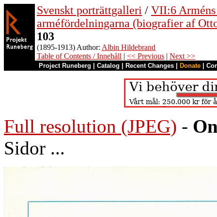
Svenskt porträttgalleri
/
VII:6 Arméns o
arméfördelningarna (biografier af Ott
103
(1895-1913) Author:
Albin Hildebrand
Table of Contents / Innehåll
|
<< Previous
|
Next >>
Project Runeberg
|
Catalog
|
Recent Changes
|
Donate
|
Co
Full resolution (JPEG)
-
On
Sidor ...