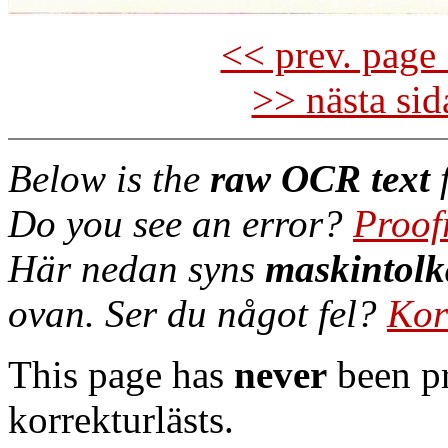
<< prev. page 
>> nästa si
Below is the
raw OCR text
f
Do you see an error?
Proof
Här nedan syns
maskintolk
ovan. Ser du något fel?
Kor
This page has
never
been pr
korrekturlästs.