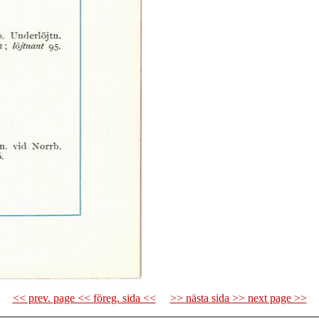
<< prev. page << föreg. sida <<
>> nästa sida >> next page >>