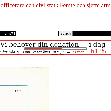
fficerare och civilstat : Femte och sjette arm
mments?
|