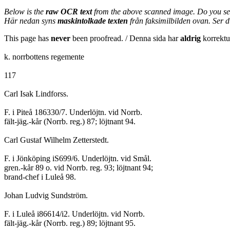
Below is the
raw OCR text
from the above scanned image. Do you se
Här nedan syns
maskintolkade texten
från faksimilbilden ovan. Ser 
This page has
never
been proofread. / Denna sida har
aldrig
korrektur
k. norrbottens regemente
117
Carl Isak Lindforss.
F. i Piteå 186330/7. Underlöjtn. vid Norrb.
fält-jäg.-kår (Norrb. reg.) 87; löjtnant 94.
Carl Gustaf Wilhelm Zetterstedt.
F. i Jönköping iS699/6. Underlöjtn. vid Smål.
gren.-kår 89 o. vid Norrb. reg. 93; löjtnant 94;
brand-chef i Luleå 98.
Johan Ludvig Sundström.
F. i Luleå i86614/i2. Underlöjtn. vid Norrb.
fält-jäg.-kår (Norrb. reg.) 89; löjtnant 95.