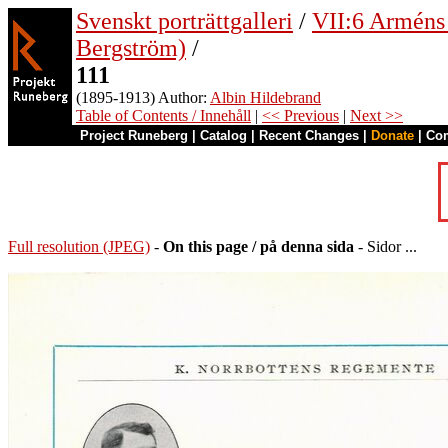
Svenskt porträttgalleri
/
VII:6 Arméns o
Bergström)
/
111
(1895-1913) Author:
Albin Hildebrand
Table of Contents / Innehåll
|
<< Previous
|
Next >>
Project Runeberg
|
Catalog
|
Recent Changes
|
Donate
|
Co
Full resolution (JPEG)
-
On this page / på denna sida
- Sidor ...