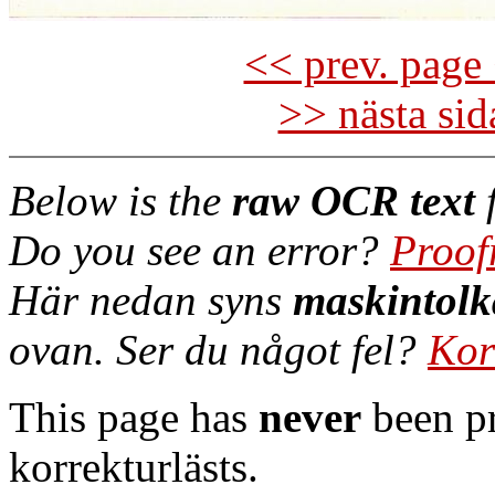
<< prev. page 
>> nästa si
Below is the
raw OCR text
f
Do you see an error?
Proof
Här nedan syns
maskintolk
ovan. Ser du något fel?
Kor
This page has
never
been pr
korrekturlästs.