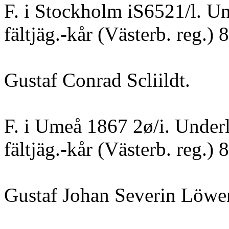
F. i Stockholm iS6521/l. Un
fältjäg.-kår (Västerb. reg.) 
Gustaf Conrad Scliildt.
F. i Umeå 1867 2ø/i. Underl
fältjäg.-kår (Västerb. reg.) 
Gustaf Johan Severin Löwe