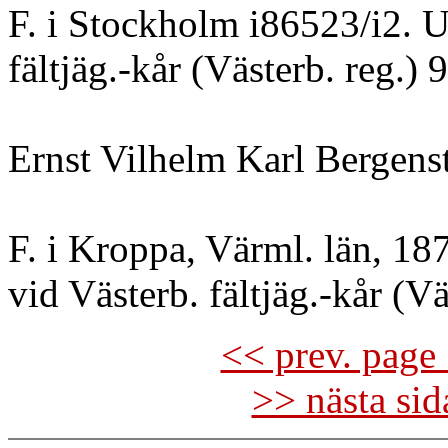
F. i Stockholm i86523/i2. U
fältjäg.-kår (Västerb. reg.) 
Ernst Vilhelm Karl Bergens
F. i Kroppa, Värml. län, 18
vid Västerb. fältjäg.-kår (Vä
<< prev. page 
>> nästa si