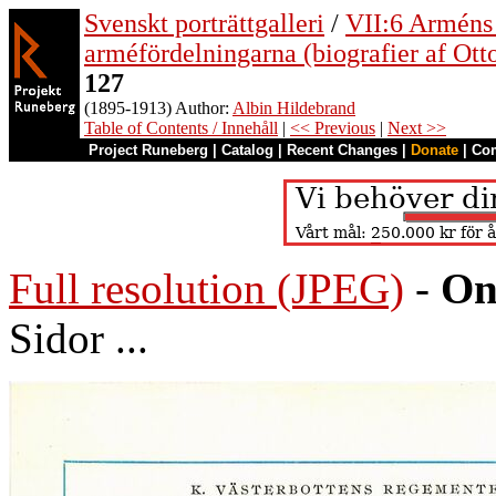
Svenskt porträttgalleri
/
VII:6 Arméns o
arméfördelningarna (biografier af Ott
127
(1895-1913) Author:
Albin Hildebrand
Table of Contents / Innehåll
|
<< Previous
|
Next >>
Project Runeberg
|
Catalog
|
Recent Changes
|
Donate
|
Co
Full resolution (JPEG)
-
On
Sidor ...