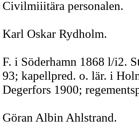
Civilmiiitära personalen.
Karl Oskar Rydholm.
F. i Söderhamn 1868 l/i2. St
93; kapellpred. o. lär. i H
Degerfors 1900; regementspa
Göran Albin Ahlstrand.