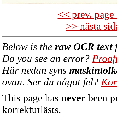
<< prev. page 
>> nästa si
Below is the
raw OCR text
f
Do you see an error?
Proof
Här nedan syns
maskintolk
ovan. Ser du något fel?
Kor
This page has
never
been pr
korrekturlästs.