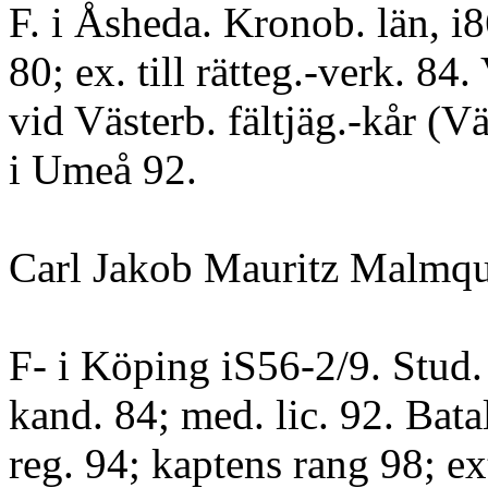
F. i Åsheda. Kronob. län, i
80; ex. till rätteg.-verk. 84.
vid Västerb. fältjäg.-kår (V
i Umeå 92.
Carl Jakob Mauritz Malmqu
F- i Köping iS56-2/9. Stud.
kand. 84; med. lic. 92. Bata
reg. 94; kaptens rang 98; ext