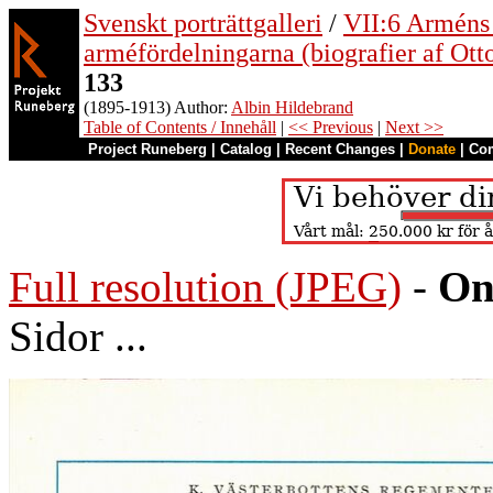
Svenskt porträttgalleri
/
VII:6 Arméns o
arméfördelningarna (biografier af Ott
133
(1895-1913) Author:
Albin Hildebrand
Table of Contents / Innehåll
|
<< Previous
|
Next >>
Project Runeberg
|
Catalog
|
Recent Changes
|
Donate
|
Co
Full resolution (JPEG)
-
On
Sidor ...