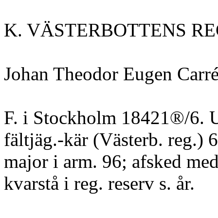
K. VÄSTERBOTTENS R
Johan Theodor Eugen Carré
F. i Stockholm 18421®/6. U
fältjäg.-kär (Västerb. reg.) 6
major i arm. 96; afsked med 
kvarstå i reg. reserv s. år.