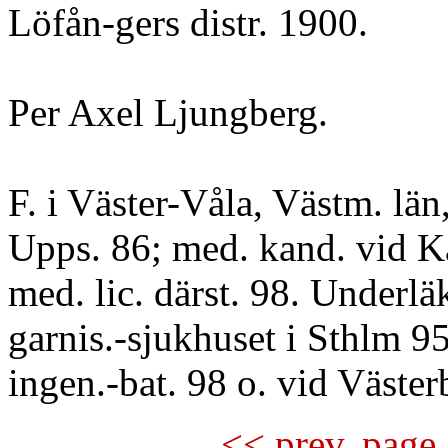
Löfån-gers distr. 1900.
Per Axel Ljungberg.
F. i Väster-Våla, Västm. län
Upps. 86; med. kand. vid Ka
med. lic. därst. 98. Underläk
garnis.-sjukhuset i Sthlm 95
ingen.-bat. 98 o. vid Väster
<< prev. page 