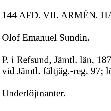
144 AFD. VII. ARMÉN. HA
Olof Emanuel Sundin.
P. i Refsund, Jämtl. län, 18
vid Jämtl. fältjäg.-reg. 97; l
Underlöjtnanter.