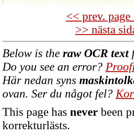
<< prev. page 
>> nästa si
Below is the
raw OCR text
f
Do you see an error?
Proof
Här nedan syns
maskintolk
ovan. Ser du något fel?
Kor
This page has
never
been pr
korrekturlästs.