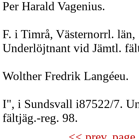
Per Harald Vagenius.
F. i Timrå, Västernorrl. län,
Underlöjtnant vid Jämtl. fält
Wolther Fredrik Langéeu.
I", i Sundsvall i87522/7. Un
fältjäg.-reg. 98.
<< prev. page 