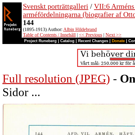
Svenskt porträttgalleri
/
VII:6 Arméns o
arméfördelningarna (biografier af Ott
144
(1895-1913) Author:
Albin Hildebrand
Table of Contents / Innehåll
|
<< Previous
|
Next >>
Project Runeberg
|
Catalog
|
Recent Changes
|
Donate
|
Co
Full resolution (JPEG)
-
On
Sidor ...