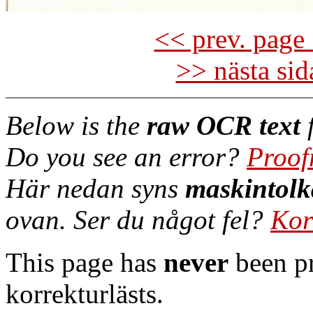
<< prev. page 
>> nästa si
Below is the
raw OCR text
f
Do you see an error?
Proof
Här nedan syns
maskintolk
ovan. Ser du något fel?
Kor
This page has
never
been pr
korrekturlästs.