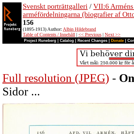
Svenskt porträttgalleri
/
VII:6 Arméns o
arméfördelningarna (biografier af Ott
156
(1895-1913) Author:
Albin Hildebrand
Table of Contents / Innehåll
|
<< Previous
|
Next >>
Project Runeberg
|
Catalog
|
Recent Changes
|
Donate
|
Co
Full resolution (JPEG)
-
On
Sidor ...