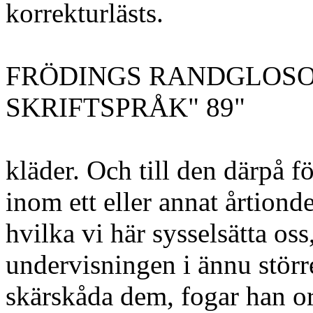
korrekturlästs.
FRÖDINGS RANDGLOSO
SKRIFTSPRÅK" 89"
kläder. Och till den därpå 
inom ett eller annat årtiond
hvilka vi här sysselsätta os
undervisningen i ännu störr
skärskåda dem, fogar han or