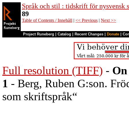
Språk och stil : tidskrift för nysvensk
89
Table of Contents / Innehåll
|
<< Previous
|
Next >>
Project Runeberg
|
Catalog
|
Recent Changes
|
Donate
|
Co
Full resolution (TIFF)
-
On 
1
- Berg, Ruben G:son. Fröd
som skriftspråk“