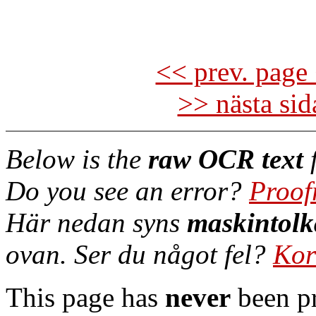
<< prev. page 
>> nästa si
Below is the
raw OCR text
f
Do you see an error?
Proof
Här nedan syns
maskintolk
ovan. Ser du något fel?
Kor
This page has
never
been pr