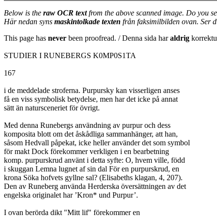
Below is the
raw OCR text
from the above scanned image. Do you se
Här nedan syns
maskintolkade texten
från faksimilbilden ovan. Ser 
This page has
never
been proofread. / Denna sida har
aldrig
korrektur
STUDIER I RUNEBERGS K0MP0S1TA
167
i de meddelade stroferna. Purpursky kan visserligen anses
få en viss symbolisk betydelse, men har det icke på annat
sätt än natursceneriet för övrigt.
Med denna Runebergs användning av purpur och dess
komposita blott om det åskådliga sammanhänger, att han,
såsom Hedvall påpekat, icke heller använder det som symbol
för makt Dock förekommer verkligen i en bearbetning
komp. purpurskrud använt i detta syfte: O, hvem ville, född
i skuggan Lemna lugnet af sin dal För en purpurskrud, en
krona Söka hofvets gyllne sal? (Elisabeths klagan, 4, 207).
Den av Runeberg använda Herderska översättningen av det
engelska originalet har ’Kron* und Purpur’.
I ovan berörda dikt "Mitt lif" förekommer en