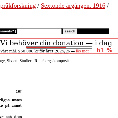
 språkforskning
/
Sextonde årgången. 1916
/
mments?
|
age, Sixten. Studier i Runebergs komposita