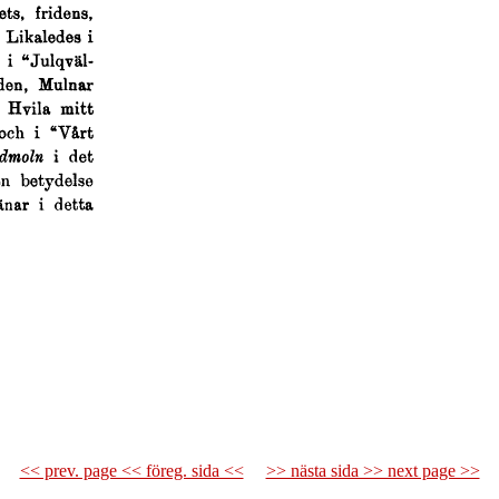
<< prev. page << föreg. sida <<
>> nästa sida >> next page >>