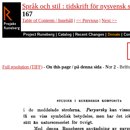
Språk och stil : tidskrift för nysvensk
167
Table of Contents / Innehåll
|
<< Previous
|
Next >>
Project Runeberg
|
Catalog
|
Recent Changes
|
Donate
|
Co
Full resolution (TIFF)
-
On this page / på denna sida
-
N:r 2
- Belfr