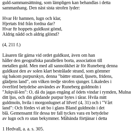
guld-sammansättning, som lämpligen kan behandlas i detta
sammanhang. Den näst sista strofen lyder:
Hvar Hr hamnen, lugn och klar,
Hjertats frid från fordna dar?
Hvar ftr hoppets guldkust gömd,
Aldrig nådd och aldrig glömd?
(4, 211 f.)
Läsaren får gärna vid ordet guldkust, även om han
håller den geografiska parallellen borta, association till
metallen guld. Men med all sannolikhet är för Runeberg denna
guldkust den av solen klart bestrålade strand, som gömmer
sig bakom purpurskyn, denna "bättre strand, ljusets, fridens,
glädjens land", om vilken tredje strofen sjunger. Likaledes i
överförd betydelse användes av Runeberg guldmoln i
"Julqväl-len": O, då du jagas engång af ödets vindar i rymden, Mulna
ditt ljus, och din glödande purpur bytes i tårar. Hvila mitt
guldmoln, hvila i morgonlugnet af lifvet! (4, 31) och i "Vårt
land": Och fördes vi att bo i glans Bland guldmoln i det
blå. Gemensamt för dessa tre fall tyckes vara en betydelse
av lugn och ro utan bekymmer. Måhända förtjänar i detta
1 Hedvall, a. a. s. 305.