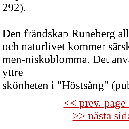
292).
Den frändskap Runeberg all
och naturlivet kommer särsk
men-niskoblomma. Det anvä
yttre
skönheten i "Höstsång" (pu
<< prev. page 
>> nästa si