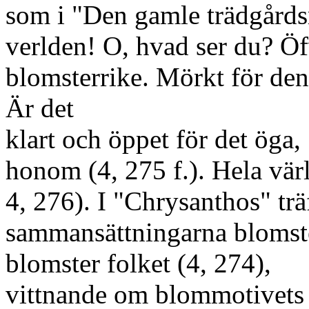
som i "Den gamle trädgårdsm
verlden! O, hvad ser du? Öf
blomsterrike. Mörkt för den
Är det
klart och öppet för det öga,
honom (4, 275 f.). Hela vär
4, 276). I "Chrysanthos" tr
sammansättningarna blomste
blomster folket (4, 274),
vittnande om blommotivets