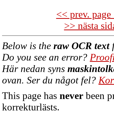
<< prev. page 
>> nästa si
Below is the
raw OCR text
f
Do you see an error?
Proof
Här nedan syns
maskintolk
ovan. Ser du något fel?
Kor
This page has
never
been pr
korrekturlästs.