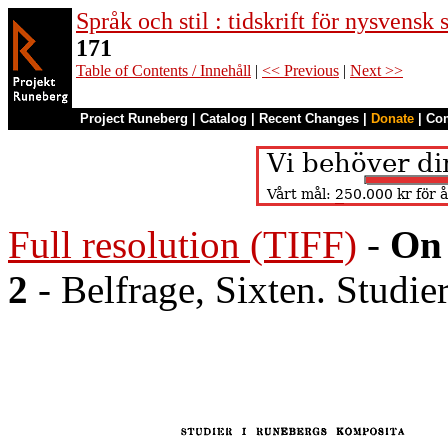
Språk och stil : tidskrift för nysvensk
171
Table of Contents / Innehåll
|
<< Previous
|
Next >>
Project Runeberg
|
Catalog
|
Recent Changes
|
Donate
|
Co
Full resolution (TIFF)
-
On 
2
- Belfrage, Sixten. Studi