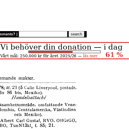
mments?
|