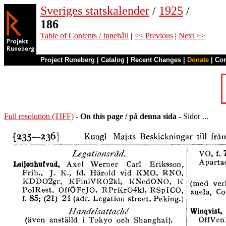
Sveriges statskalender
/
1925
/
186
Table of Contents / Innehåll
|
<< Previous
|
Next >>
Project Runeberg
|
Catalog
|
Recent Changes
|
Donate
|
Co
Full resolution (TIFF)
-
On this page / på denna sida
- Sidor ...