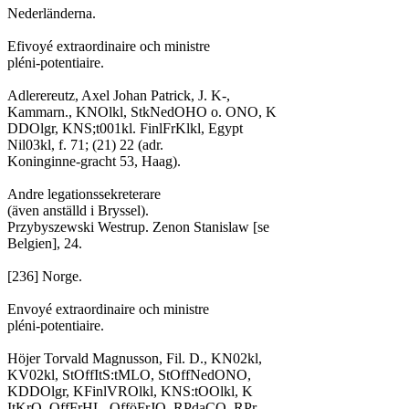
Nederländerna.
Efivoyé extraordinaire och ministre
pléni-potentiaire.
Adlerereutz, Axel Johan Patrick, J. K-,
Kammarn., KNOlkl, StkNedOHO o. ONO, K
DDOlgr, KNS;t001kl. FinlFrKlkl, Egypt
Nil03kl, f. 71; (21) 22 (adr.
Koninginne-gracht 53, Haag).
Andre legationssekreterare
(även anställd i Bryssel).
Przybyszewski Westrup. Zenon Stanislaw [se
Belgien], 24.
[236] Norge.
Envoyé extraordinaire och ministre
pléni-potentiaire.
Höjer Torvald Magnusson, Fil. D., KN02kl,
KV02kl, StOffItS:tMLO, StOffNedONO,
KDDOlgr, KFinlVROlkl, KNS:tOOlkl, K
ItKrO, OffFrHL, OfföFrJO, RPdaCO, RPr