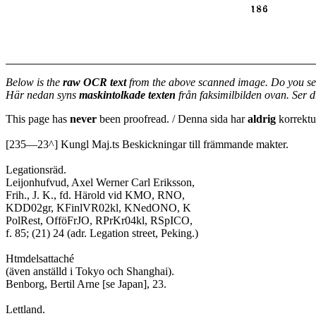
Below is the
raw OCR text
from the above scanned image. Do you se
Här nedan syns
maskintolkade texten
från faksimilbilden ovan. Ser 
This page has
never
been proofread. / Denna sida har
aldrig
korrektur
[235—23^] Kungl Maj.ts Beskickningar till främmande makter.
Legationsräd.
Leijonhufvud, Axel Werner Carl Eriksson,
Frih., J. K., fd. Härold vid KMO, RNO,
KDD02gr, KFinlVR02kl, KNedONO, K
PolRest, OfföFrJO, RPrKr04kl, RSpICO,
f. 85; (21) 24 (adr. Legation street, Peking.)
Htmdelsattaché
(även anställd i Tokyo och Shanghai).
Benborg, Bertil Arne [se Japan], 23.
Lettland.