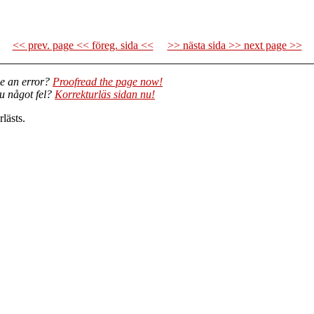
<< prev. page << föreg. sida <<
>> nästa sida >> next page >>
e an error?
Proofread the page now!
du något fel?
Korrekturläs sidan nu!
lästs.