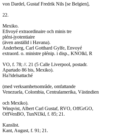
von Dardel, Gustaf Fredrik Nils [se Belgien],
22.
Mexiko.
Efivoyé extraordinaire och minis tre
pléni-jyotentiaire
(även anställd i Havana).
Anderberg, Carl Gotthard Gylfe, Envoyé
extraord. o. ministre plénip. i disp., KNOlkl, R
VO, f. 78; //. 21 (5 Calle Liverpool, postadr.
Apartado 86 bis, Mexiko).
Ha?idelsattaché
(med verksamhetsområde, omfattande
Venezuela, Colombia, Centralamerika, Västindien
och Mexiko).
Winqvist, Albert Carl Gustaf, RVO, OffGrGO,
OffVenBO, TunNl3kl, f. 85; 21.
Kanslist.
Kant, August, f. 91; 21.