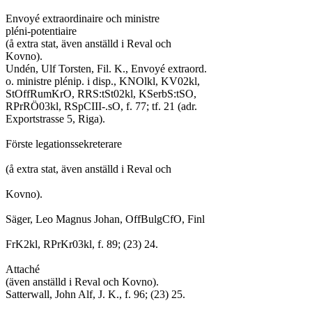
Envoyé extraordinaire och ministre
pléni-potentiaire
(å extra stat, även anställd i Reval och
Kovno).
Undén, Ulf Torsten, Fil. K., Envoyé extraord.
o. ministre plénip. i disp., KNOlkl, KV02kl,
StOffRumKrO, RRS:tSt02kl, KSerbS:tSO,
RPrRÖ03kl, RSpCIII-.sO, f. 77; tf. 21 (adr.
Exportstrasse 5, Riga).
Förste legationssekreterare
(å extra stat, även anställd i Reval och
Kovno).
Säger, Leo Magnus Johan, OffBulgCfO, Finl
FrK2kl, RPrKr03kl, f. 89; (23) 24.
Attaché
(även anställd i Reval och Kovno).
Satterwall, John Alf, J. K., f. 96; (23) 25.