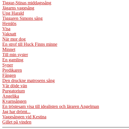
Tiggar-Stinas middagssång
Jägarns vaggsång
Ung Harald
Tiggaren Simons sång
Hemlös
Visa
Vaknatt
När mor dog
En strof till Huck Finns minne
Minnet
Till min syster
En gamling
Syner
Predikaren
Fången
Den druckne matrosens sång
Vår döde vän
Purgatorium
Angelika
Kvarnsången
En tröstesam visa till idealisten och läraren Angelman
Jag har drömt...
Vaggsången vid Kestina
Gillet på vinden