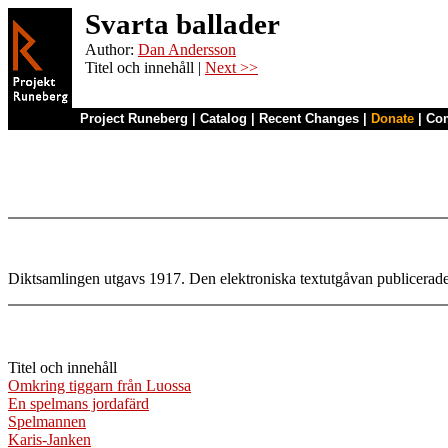
Svarta ballader
Author:
Dan Andersson
Titel och innehåll |
Next >>
Project Runeberg
|
Catalog
|
Recent Changes
|
Donate
|
Co
Diktsamlingen utgavs 1917. Den elektroniska textutgåvan publicerades
Titel och innehåll
Omkring tiggarn från Luossa
En spelmans jordafärd
Spelmannen
Karis-Janken