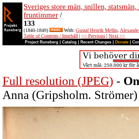
Sveriges store män, snillen, statsmän,
fruntimmer
/
133
(1840-1849)
With:
Gustaf Henrik Mellin
,
Alexande
Table of Contents / Innehåll
|
<< Previous
|
Next >>
Project Runeberg
|
Catalog
|
Recent Changes
|
Donate
|
Co
Full resolution (JPEG)
-
On
Anna (Gripsholm. Strömer)