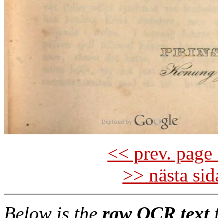
<< prev. page 
>> nästa si
Below is the
raw OCR text
f