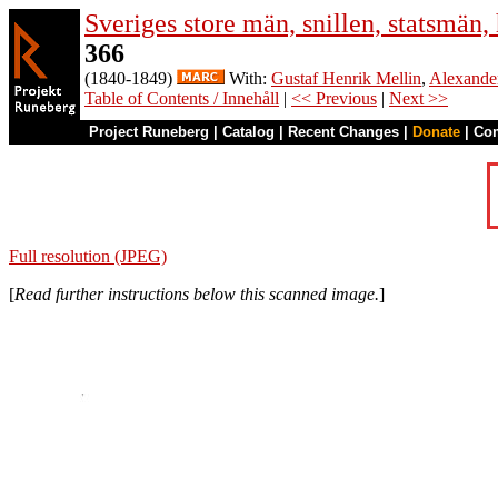
Sveriges store män, snillen, statsmän
366
(1840-1849)
With:
Gustaf Henrik Mellin
,
Alexande
Table of Contents / Innehåll
|
<< Previous
|
Next >>
Project Runeberg
|
Catalog
|
Recent Changes
|
Donate
|
Co
Full resolution (JPEG)
[
Read further instructions below this scanned image.
]