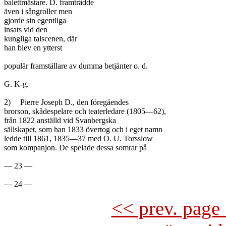
balettmästare. D. framträdde

även i sångroller men

gjorde sin egentliga

insats vid den

kungliga talscenen, där

han blev en ytterst

populär framställare av dumma betjänter o. d.

G. K-g.

2)	Pierre Joseph D., den föregåendes

brorson, skådespelare och teaterledare (1805—62),

från 1822 anställd vid Svanbergska

sällskapet, som han 1833 övertog och i eget namn

ledde till 1861, 1835—37 med O. U. Torsslow

som kompanjon. De spelade dessa somrar på

— 23 —

<< prev. page 