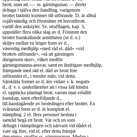
brott, utan att -— ss. gärningsman — direkt

deltaga i själva den handling, varigenom

brottet faktiskt kommer till utförande. D. är alltså

osjälvständig och förutsätter ett huvudbrott,

vartill den anknyter. Sv. strafflagen, kap. 3,

uppställer flera olika slag av d. Förutom den

brottet framkallande anstiftaren (se d. o.)

skiljes mellan en högre form av d.,

väsentlig medhjälp »med råd el. dåd» »vid

brottets utförande», »så att gärningen

därigenom sker», vilket medför

gärningsmanna-ansvar, samt en lindrigare medhjälp,

främjande med råd el. dåd av brott före

utförandet el., i mindre mån, vid detta.

Särskilda former av d. äro vidare s. k. negativ

d., d. v. s. underlåtenhet att i vissa fall hindra

el. upptäcka planlagt brott, varom man erhållit

kunskap, samt efterföljande d.,

till-handagående av brottslingen efter brottet. En

svårartad form av d. är komplott el.

stämpling: 2 el. flera personer besluta i

samråd begå ett brott. Var och en som

deltagit i stämplingen och närvarit vid dådet el.

vare sig före, vid el. efter detta främjat

detsamma, straffas ss. gärningsman. Medan i
