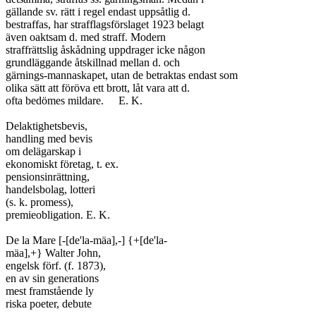
gällande sv. rätt i regel endast uppsåtlig d.

bestraffas, har strafflagsförslaget 1923 belagt

även oaktsam d. med straff. Modern

straffrättslig åskådning uppdrager icke någon

grundläggande åtskillnad mellan d. och

gärnings-mannaskapet, utan de betraktas endast som

olika sätt att föröva ett brott, låt vara att d.

ofta bedömes mildare.	E. K.

Delaktighetsbevis,

handling med bevis

om delägarskap i

ekonomiskt företag, t. ex.

pensionsinrättning,

handelsbolag, lotteri

(s. k. promess),

premieobligation. E. K.

De la Mare [-[de'la-mäa],-] {+[de'la-

mäa],+} Walter John,

engelsk förf. (f. 1873),

en av sin generations

mest framstående ly

riska poeter, debute
