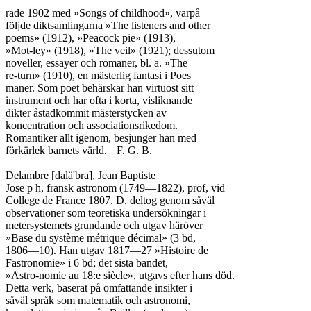
rade 1902 med »Songs of childhood», varpå

följde diktsamlingarna »The listeners and other

poems» (1912), »Peacock pie» (1913),

»Mot-ley» (1918), »The veil» (1921); dessutom

noveller, essayer och romaner, bl. a. »The

re-turn» (1910), en mästerlig fantasi i Poes

maner. Som poet behärskar han virtuost sitt

instrument och har ofta i korta, visliknande

dikter åstadkommit mästerstycken av

koncentration och associationsrikedom.

Romantiker allt igenom, besjunger han med

förkärlek barnets värld.	F. G. B.

Delambre [dalä'bra], Jean Baptiste

Jose p h, fransk astronom (1749—1822), prof, vid

College de France 1807. D. deltog genom såväl

observationer som teoretiska undersökningar i

metersystemets grundande och utgav häröver

»Base du système métrique décimal» (3 bd,

1806—10). Han utgav 1817—27 »Histoire de

Fastronomie» i 6 bd; det sista bandet,

»Astro-nomie au 18:e siècle», utgavs efter hans död.

Detta verk, baserat på omfattande insikter i

såväl språk som matematik och astronomi,
