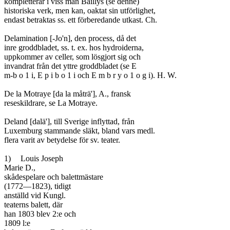
kompletterar i viss mån Baillys (se denne)

historiska verk, men kan, oaktat sin utförlighet,

endast betraktas ss. ett förberedande utkast. Ch.

Delamination [-Jo'n], den process, då det

inre groddbladet, ss. t. ex. hos hydroiderna,

uppkommer av celler, som lösgjort sig och

invandrat från det yttre groddbladet (se E

m-b o 1 i, E p i b o 1 i och E m b r y o 1 o g i). H. W.

De la Motraye [da la måträ'], A., fransk

reseskildrare, se La Motraye.

Deland [dalä'], till Sverige inflyttad, från

Luxemburg stammande släkt, bland vars medl.

flera varit av betydelse för sv. teater.

1)	Louis Joseph

Marie D.,

skådespelare och balettmästare

(1772—1823), tidigt

anställd vid Kungl.

teaterns balett, där

han 1803 blev 2:e och

1809 l:e
