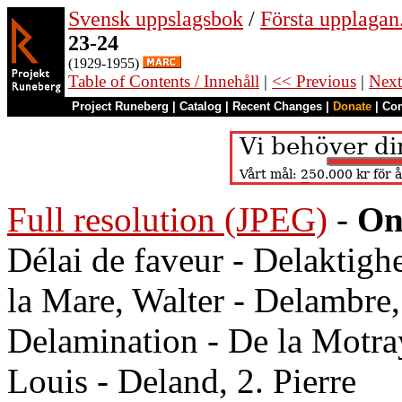
Svensk uppslagsbok
/
Första upplagan
23-24
(1929-1955)
Table of Contents / Innehåll
|
<< Previous
|
Next
Project Runeberg
|
Catalog
|
Recent Changes
|
Donate
|
Co
Full resolution (JPEG)
-
On
Délai de faveur - Delaktighe
la Mare, Walter - Delambre,
Delamination - De la Motray
Louis - Deland, 2. Pierre