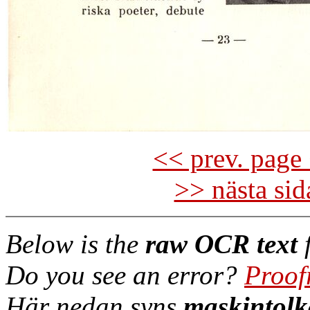
<< prev. page 
>> nästa si
Below is the
raw OCR text
f
Do you see an error?
Proof
Här nedan syns
maskintolk