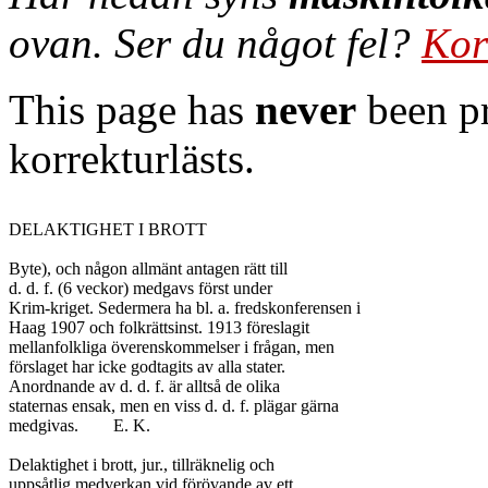
ovan. Ser du något fel?
Kor
This page has
never
been pr
korrekturlästs.
DELAKTIGHET I BROTT

Byte), och någon allmänt antagen rätt till

d. d. f. (6 veckor) medgavs först under

Krim-kriget. Sedermera ha bl. a. fredskonferensen i

Haag 1907 och folkrättsinst. 1913 föreslagit

mellanfolkliga överenskommelser i frågan, men

förslaget har icke godtagits av alla stater.

Anordnande av d. d. f. är alltså de olika

staternas ensak, men en viss d. d. f. plägar gärna

medgivas.	E. K.

Delaktighet i brott, jur., tillräknelig och

uppsåtlig medverkan vid förövande av ett
