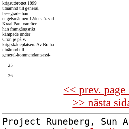
krigsutbrottet 1899

utnämnd till general,

besegrade han

engelsmännen 12/io s. å. vid

Kraai Pan, varefter

han framgångsrikt

kämpade under

Cron-je på v.

krigsskådeplatsen. Av Botha

utnämnd till

general-kommendantsassi-

— 25 —

<< prev. page 
>> nästa si
Project Runeberg, Sun A