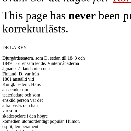
This page has
never
been pr
korrekturlästs.
DE LA REY

Djurgårdsteatern, som D. sedan till 1843 och

1849—61 ensam ledde. Vintermånaderna

ägnades åt landsorten och

Finland. D. var från

1861 anställd vid

Kungl. teatern. Hans

anseende som

teaterledare och som

enskild person var det

allra bästa, och han

var som

skådespelare i den högre

komedien utomordentligt populär. Humor,

esprit, temperament
