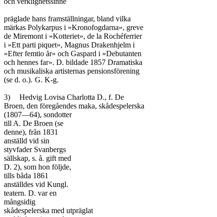
och verklighetssinne

präglade hans framställningar, bland vilka

märkas Polykarpus i »Kronofogdarna», greve

de Miremont i »Kotteriet», de la Rochéferrier

i »Ett parti piquet», Magnus Drakenhjelm i

»Efter femtio år» och Gaspard i »Debutanten

och hennes far». D. bildade 1857 Dramatiska

och musikaliska artisternas pensionsförening

(se d. o.).	G. K-g.

3)	Hedvig Lovisa Charlotta D., f. De

Broen, den föregåendes maka, skådespelerska

(1807—64), sondotter

till A. De Broen (se

denne), från 1831

anställd vid sin

styvfader Svanbergs

sällskap, s. å. gift med

D. 2), som hon följde,

tills båda 1861

anställdes vid Kungl.

teatern. D. var en

mångsidig

skådespelerska med utpräglat
