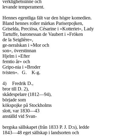
verklighetssinne och

levande temperament.

Hennes egentliga fält var den högre komedien.

Bland hennes roller märkas Pariserpojken,

Griselda, Preciösa, Césarine i »Kotteriet», Lady

Tartuffe, baronessan de Vaubert i »Fröken

de la Seiglière»,

ge-neralskan i »Mor och

son», överstinnan

Hjelm i »Efter

femtio år» och

Gripo-nia i »Broder

tvisten».	G.	K-g.

4)	Fredrik D.,

bror till D. 2),

skådespelare (1812—94),

började som

kökspojke på Stockholms

slott, var 1830—43

anställd vid Svan-

bergska sällskapet (från 1833 P. J. D:s), ledde

1843—48 eget sällskap i landsorten och
