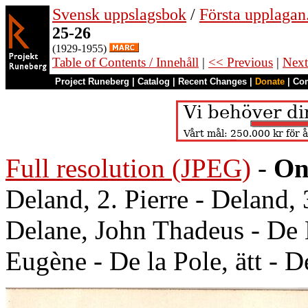
Svensk uppslagsbok
/
Första upplagan
25-26
(1929-1955)
Table of Contents / Innehåll
|
<< Previous
|
Next
Project Runeberg
|
Catalog
|
Recent Changes
|
Donate
|
Co
Full resolution (JPEG)
-
On
Deland, 2. Pierre - Deland, 
Delane, John Thadeus - De 
Eugène - De la Pole, ätt - 