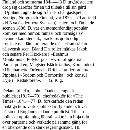
Finland och somrarna 1844—48 Djurgårdsteatern,

drog sig därefter för en tid tillbaka till sin gård

i Uppland, ägnade sig från 1853 åt gästspel i

Sverige, Norge och Finland, var 1875—79 anställd

vid Nya (sedermera Svenska) teatern och lämnade

scenen 1886. D. var en utomordentligt populär

komiker med humor, fantasi och förmåga av

levande karakteristik, brackans godmodigt

ironiske och lätt karikerande mästerframställare

på svensk scen. Bland D:s roller märkas Jakob

och senare Per Klockare i »Erasmus

Monta-nus», Polykarpus i »Kronofogdarna»,

Pariserpojken, Magister Bläckstadius, Konjander i

»Hittebarnet», Orfeus i »Orfeus i underjorden»,

Pipping i »Sodom och Gomorrha» och konsul

Evje i »Redaktören».	G. K-g.

Delane [dilel'n], John Thadeus, engelsk

publicist (1817—79), chefredaktör för »The

Times» 1841—77. D. förskaffade den redan

mäktiga tidn. världspolitiskt inflytande och var

på sin tid Englands ledande publicist. Till sin

politiska uppfattning liberal, sökte han höja tidn.

över partierna och verkade på samma gång för

en oberoende och stark regeringsmakt. Th.
