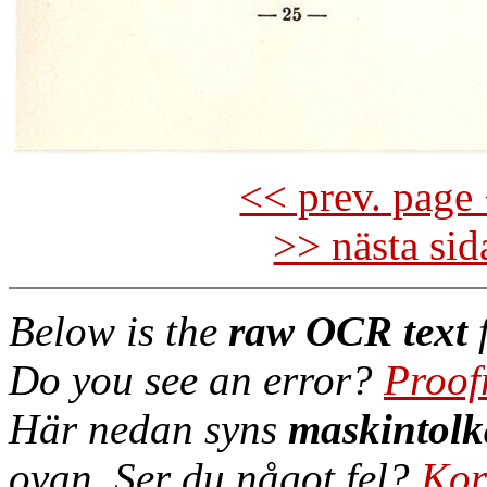
<< prev. page 
>> nästa si
Below is the
raw OCR text
f
Do you see an error?
Proof
Här nedan syns
maskintolk
ovan. Ser du något fel?
Kor