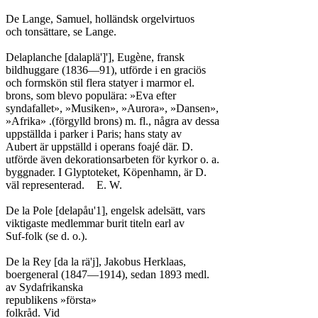
De Lange, Samuel, holländsk orgelvirtuos

och tonsättare, se Lange.

Delaplanche [dalaplä']'], Eugène, fransk

bildhuggare (1836—91), utförde i en graciös

och formskön stil flera statyer i marmor el.

brons, som blevo populära: »Eva efter

syndafallet», »Musiken», »Aurora», »Dansen»,

»Afrika» .(förgylld brons) m. fl., några av dessa

uppställda i parker i Paris; hans staty av

Aubert är uppställd i operans foajé där. D.

utförde även dekorationsarbeten för kyrkor o. a.

byggnader. I Glyptoteket, Köpenhamn, är D.

väl representerad.	E. W.

De la Pole [delapåu'1], engelsk adelsätt, vars

viktigaste medlemmar burit titeln earl av

Suf-folk (se d. o.).

De la Rey [da la rä'j], Jakobus Herklaas,

boergeneral (1847—1914), sedan 1893 medl.

av Sydafrikanska

republikens »första»

folkråd. Vid
