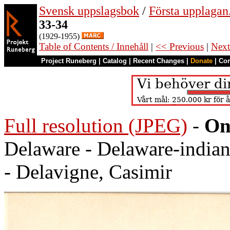
Svensk uppslagsbok
/
Första upplagan
33-34
(1929-1955)
Table of Contents / Innehåll
|
<< Previous
|
Next
Project Runeberg
|
Catalog
|
Recent Changes
|
Donate
|
Co
Full resolution (JPEG)
-
On
Delaware - Delaware-indiane
- Delavigne, Casimir