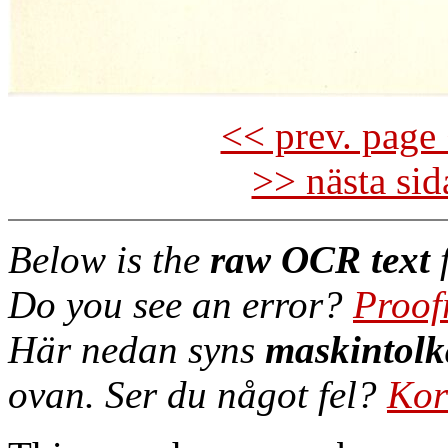
<< prev. page 
>> nästa si
Below is the
raw OCR text
f
Do you see an error?
Proof
Här nedan syns
maskintolk
ovan. Ser du något fel?
Kor