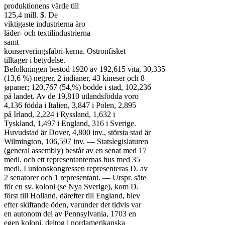
produktionens värde till

125,4 mill. $. De

viktigaste industrierna äro

läder- och textilindustrierna

samt

konserveringsfabri-kerna. Ostronfisket

tilltager i betydelse. —

Befolkningen bestod 1920 av 192,615 vita, 30,335

(13,6 %) negrer, 2 indianer, 43 kineser och 8

japaner; 120,767 (54,%) bodde i stad, 102,236

på landet. Av de 19,810 utlandsfödda voro

4,136 födda i Italien, 3,847 i Polen, 2,895

på Irland, 2,224 i Ryssland, 1,632 i

Tyskland, 1,497 i England, 316 i Sverige.

Huvudstad är Dover, 4,800 inv., största stad är

Wilmington, 106,597 inv. — Statslegislaturen

(general assembly) består av en senat med 17

medl. och ett representanternas hus med 35

medl. I unionskongressen representeras D. av

2 senatorer och 1 representant. — Urspr. säte

för en sv. koloni (se Nya Sverige), kom D.

först till Holland, därefter till England, blev

efter skiftande öden, varunder det tidvis var

en autonom del av Pennsylvania, 1703 en

egen koloni, deltog i nordamerikanska
