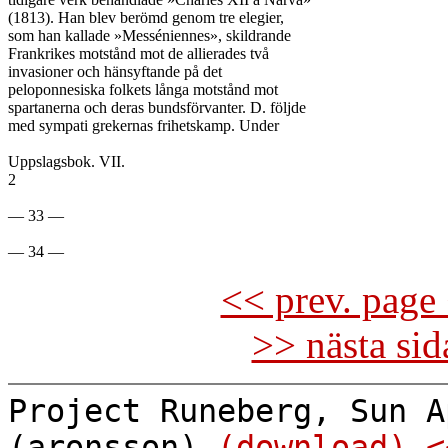
(1813). Han blev berömd genom tre elegier,

som han kallade »Messéniennes», skildrande

Frankrikes motstånd mot de allierades två

invasioner och hänsyftande på det

peloponnesiska folkets långa motstånd mot

spartanerna och deras bundsförvanter. D. följde

med sympati grekernas frihetskamp. Under

Uppslagsbok. VII.

2

— 33 —

<< prev. page 
>> nästa si
Project Runeberg, Sun A
(aronsson)
(download)
<