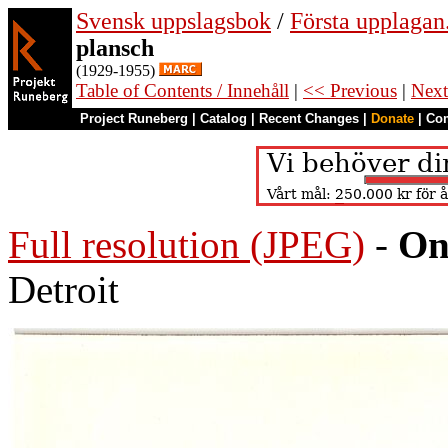
Svensk uppslagsbok
/
Första upplagan
plansch
(1929-1955)
Table of Contents / Innehåll
|
<< Previous
|
Next
Project Runeberg
|
Catalog
|
Recent Changes
|
Donate
|
Co
Full resolution (JPEG)
-
On
Detroit