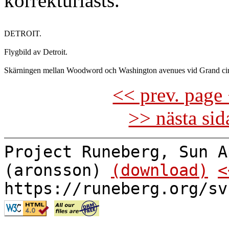
korrekturlästs.
DETROIT.

Flygbild av Detroit.

<< prev. page 
>> nästa si
Project Runeberg, Sun A
(aronsson)
(download)
<
https://runeberg.org/sv