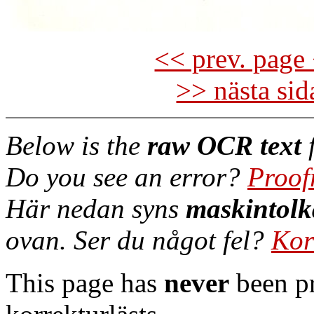
<< prev. page 
>> nästa si
Below is the
raw OCR text
f
Do you see an error?
Proof
Här nedan syns
maskintolk
ovan. Ser du något fel?
Kor
This page has
never
been pr