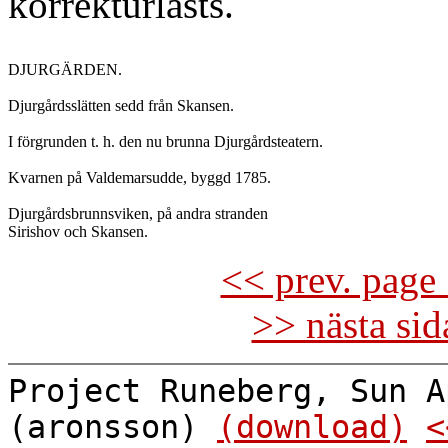
korrekturlästs.
DJURGÄRDEN.

Djurgårdsslätten sedd från Skansen.

I förgrunden t. h. den nu brunna Djurgårdsteatern.

Kvarnen på Valdemarsudde, byggd 1785.

Djurgårdsbrunnsviken, på andra stranden

<< prev. page 
>> nästa si
Project Runeberg, Sun A
(aronsson)
(download)
<