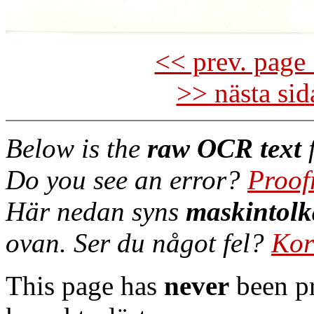
<< prev. page 
>> nästa si
Below is the
raw OCR text
f
Do you see an error?
Proof
Här nedan syns
maskintolk
ovan. Ser du något fel?
Kor
This page has
never
been pr