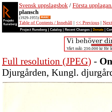
Svensk uppslagsbok
/
Första upplagan
plansch
(1929-1955)
Table of Contents / Innehåll
|
<< Previous
|
Next
Project Runeberg
|
Catalog
|
Recent Changes
|
Donate
|
Co
Full resolution (JPEG)
-
On
Djurgården, Kungl. djurgår