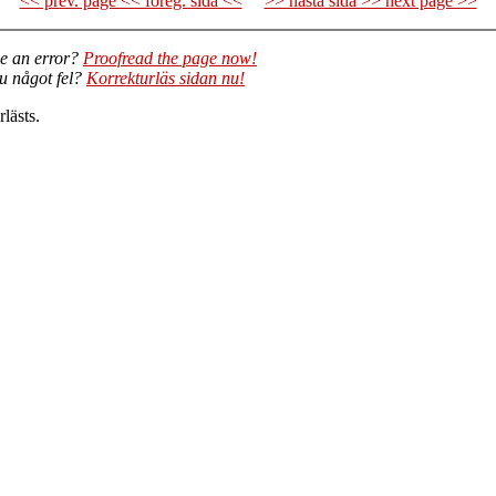
<< prev. page << föreg. sida <<
>> nästa sida >> next page >>
e an error?
Proofread the page now!
du något fel?
Korrekturläs sidan nu!
lästs.