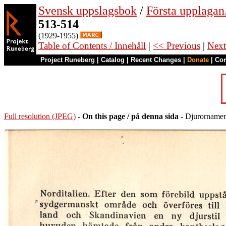
Svensk uppslagsbok
/
Första upplagan
513-514
(1929-1955)
Table of Contents / Innehåll
|
<< Previous
|
Next
Project Runeberg
|
Catalog
|
Recent Changes
|
Donate
|
Co
Full resolution (JPEG)
-
On this page / på denna sida
- Djurornament