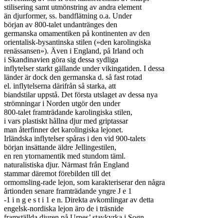
stilisering samt utmönstring av andra element

än djurformer, ss. bandflätning o.a. Under

början av 800-talet undantränges den

germanska omamentiken på kontinenten av den

orientalisk-bysantinska stilen (»den karolingiska

renässansen»). Även i England, på Irland och

i Skandinavien göra sig dessa sydliga

inflytelser starkt gällande under vikingatiden. I dessa

länder är dock den germanska d. så fast rotad

el. inflytelserna därifrån så starka, att

biandstilar uppstå. Det första utslaget av dessa nya

strömningar i Norden utgör den under

800-talet framträdande karolingiska stilen,

i vars plastiskt hållna djur med griptassar

man återfinner det karolingiska lejonet.

Irländska inflytelser spåras i den vid 900-talets

början insättande äldre Jellingestilen,

en ren ytornamentik med stundom täml.

naturalistiska djur. Närmast från England

stammar däremot förebilden till det

ormomsling-rade lejon, som karakteriserar den några

årtionden senare framträdande yngre J e 1

-1 i n g e s t i 1 e n. Direkta avkomlingar av detta

engelsk-nordiska lejon äro de i träsnide

framställda djuren på Urnes’ stavkyrka i Sogn,
