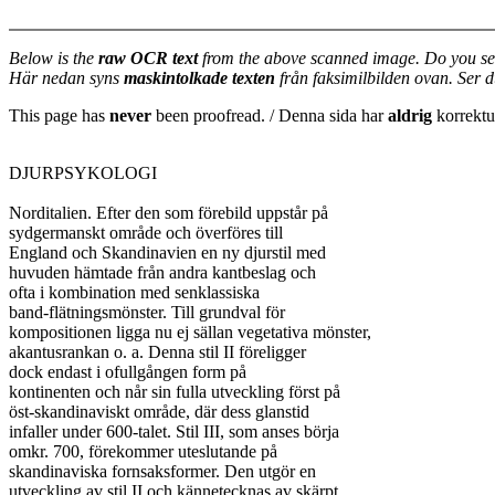
Below is the
raw OCR text
from the above scanned image. Do you se
Här nedan syns
maskintolkade texten
från faksimilbilden ovan. Ser 
This page has
never
been proofread. / Denna sida har
aldrig
korrektur
DJURPSYKOLOGI

Norditalien. Efter den som förebild uppstår på

sydgermanskt område och överföres till

England och Skandinavien en ny djurstil med

huvuden hämtade från andra kantbeslag och

ofta i kombination med senklassiska

band-flätningsmönster. Till grundval för

kompositionen ligga nu ej sällan vegetativa mönster,

akantusrankan o. a. Denna stil II föreligger

dock endast i ofullgången form på

kontinenten och når sin fulla utveckling först på

öst-skandinaviskt område, där dess glanstid

infaller under 600-talet. Stil III, som anses börja

omkr. 700, förekommer uteslutande på

skandinaviska fornsaksformer. Den utgör en

utveckling av stil II och kännetecknas av skärpt
