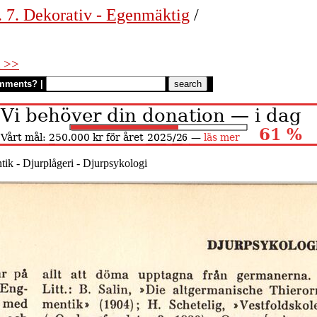
. 7. Dekorativ - Egenmäktig
/
 >>
mments?
|
ik - Djurplågeri - Djurpsykologi