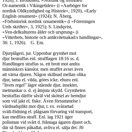
1928); J. Bröndsted, »Nordisk og fremmed

Or-namentik i Vikingetiden» (i »Aarböger for

nordisk Oldkyndighed og Historie», 1920), »Early

English ornament» (1924); N. Åberg,

»Förhistorisk nordisk ornamentik» (i »Föreningen

Urds skrifter», 3, 1925); S. Lindqvist,

»Ven-delkulturens ålder och ursprung» (i

»Vitterhets, historie och antikvitetsakad:s handlingar»,

36: 1, 1926).	G. Em.

Djurplågeri, jur. Uppenbar grymhet mot

djur bestraffas enl. strafflagen 18:16 ss. d.

Handlingen straffas ss. ett brott mot andra

människors känslor, men straffet avser även

att värna djuren. Någon skillnad mellan olika

djur, tama el. vilda, göres icke, ehuru enl.

”livets regel” lägre stående djur, insekter,

metmaskar o. d. ej åtnjuta skydd. Grymheten

bestraffas därför såväl vid skötsel av hemdjur

som vid jakt el. fiske. Även försummelse i

vårdnadsplikt mot djur, t. ex. svårartad

svält-födning el. plågsam förvaring vid transport,

kan medföra straff. Enl. lag 1921 äger

polisman vid svårt d. fråntaga ägaren djuret och,

där så finnes påkallat, avliva el. sälja det. Jfr
