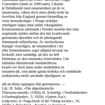
Urnesstilen (slutet av 1000-talet). Likartat

är förhållandet med omamentiken på de sv.

runstenarna, vilken dock mera direkt torde ha

överförts från England genom förmedling av

vissa stensarkofager. I Norge urskiljas

ytterligare några stilar under vikingatiden.

Kristendomens införande i Norden innebär den sista

avgörande striden mellan den här kvarlevande

germanska djurstilen och de påträngande

främmande inflytelserna. Av stavkyrkorna

framgår visserligen, att omamentiken i trä

efter kristendomens seger alltjämt bevarar sin

livskraft, men samtidigt, att den nu helt

behärskas av den romanska formvärlden. I de

irländska illuminerade handskrifterna

kvarle-ver dock ännu under medeltiden en

ornamen-tik, som jämte gamla keltiska och ombildade

senklassiska motiv använder djurfigurer, av

allt att döma upptagna från germanerna. —

Litt.: B. Salin, »Die altgermanische

Thierorna-mentik» (1904); H. Schetelig, »Vestfoldskolen»

(»Osebergfundet», 3, 1920); »Queen Äsa’s

sculp-tors» (i »Saga-book of the Viking society», 10,
