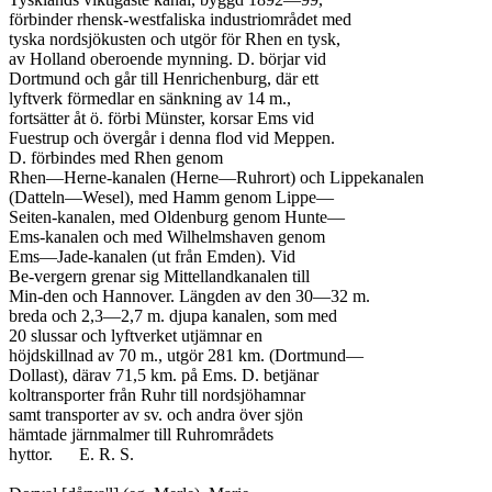
förbinder rhensk-westfaliska industriområdet med

tyska nordsjökusten och utgör för Rhen en tysk,

av Holland oberoende mynning. D. börjar vid

Dortmund och går till Henrichenburg, där ett

lyftverk förmedlar en sänkning av 14 m.,

fortsätter åt ö. förbi Münster, korsar Ems vid

Fuestrup och övergår i denna flod vid Meppen.

D. förbindes med Rhen genom

Rhen—Herne-kanalen (Herne—Ruhrort) och Lippekanalen

(Datteln—Wesel), med Hamm genom Lippe—

Seiten-kanalen, med Oldenburg genom Hunte—

Ems-kanalen och med Wilhelmshaven genom

Ems—Jade-kanalen (ut från Emden). Vid

Be-vergern grenar sig Mittellandkanalen till

Min-den och Hannover. Längden av den 30—32 m.

breda och 2,3—2,7 m. djupa kanalen, som med

20 slussar och lyftverket utjämnar en

höjdskillnad av 70 m., utgör 281 km. (Dortmund—

Dollast), därav 71,5 km. på Ems. D. betjänar

koltransporter från Ruhr till nordsjöhamnar

samt transporter av sv. och andra över sjön

hämtade järnmalmer till Ruhrområdets

hyttor.	E. R. S.
