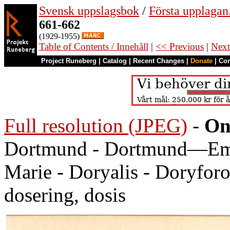
Svensk uppslagsbok
/
Första upplagan
661-662
(1929-1955)
Table of Contents / Innehåll
|
<< Previous
|
Next
Project Runeberg
|
Catalog
|
Recent Changes
|
Donate
|
Co
Full resolution (JPEG)
-
On
Dortmund - Dortmund—Ems-
Marie - Doryalis - Doryforo
dosering, dosis