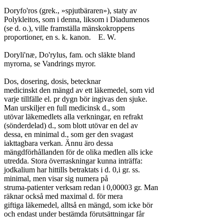
Doryfo'ros (grek., »spjutbäraren»), staty av

Polykleitos, som i denna, liksom i Diadumenos

(se d. o.), ville framställa mänskokroppens

proportioner, en s. k. kanon.	E. W.

Doryli'næ, Do'rylus, fam. och släkte bland

myrorna, se Vandrings myror.

Dos, dosering, dosis, betecknar

medicinskt den mängd av ett läkemedel, som vid

varje tillfälle el. pr dygn bör ingivas den sjuke.

Man urskiljer en full medicinsk d., som

utövar läkemedlets alla verkningar, en refrakt

(sönderdelad) d., som blott utövar en del av

dessa, en minimal d., som ger den svagast

iakttagbara verkan. Ännu äro dessa

mängdförhållanden för de olika medlen alls icke

utredda. Stora överraskningar kunna inträffa:

jodkalium har hittills betraktats i d. 0,i gr. ss.

minimal, men visar sig numera på

struma-patienter verksam redan i 0,00003 gr. Man

räknar också med maximal d. för mera

giftiga läkemedel, alltså en mängd, som icke bör

och endast under bestämda förutsättningar får
