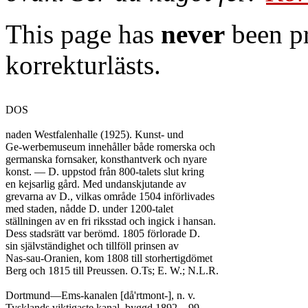
This page has
never
been pr
korrekturlästs.
DOS

naden Westfalenhalle (1925). Kunst- und

Ge-werbemuseum innehåller både romerska och

germanska fornsaker, konsthantverk och nyare

konst. — D. uppstod från 800-talets slut kring

en kejsarlig gård. Med undanskjutande av

grevarna av D., vilkas område 1504 införlivades

med staden, nådde D. under 1200-talet

ställningen av en fri riksstad och ingick i hansan.

Dess stadsrätt var berömd. 1805 förlorade D.

sin självständighet och tillföll prinsen av

Nas-sau-Oranien, kom 1808 till storhertigdömet

Berg och 1815 till Preussen. O.Ts; E. W.; N.L.R.

Dortmund—Ems-kanalen [då'rtmont-], n. v.

Tysklands viktigaste kanal, byggd 1892—99,
