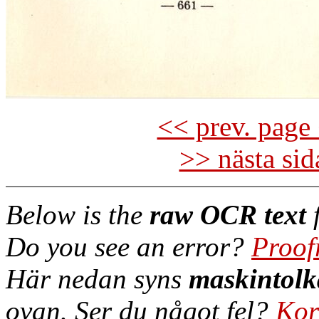
<< prev. page 
>> nästa si
Below is the
raw OCR text
f
Do you see an error?
Proof
Här nedan syns
maskintolk
ovan. Ser du något fel?
Kor