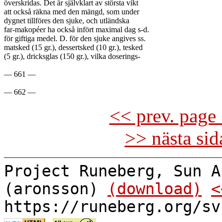
överskridas. Det är självklart av största vikt

att också räkna med den mängd, som under

dygnet tillföres den sjuke, och utländska

far-makopéer ha också infört maximal dag s-d.

för giftiga medel. D. för den sjuke angives ss.

matsked (15 gr.), dessertsked (10 gr.), tesked

(5 gr.), dricksglas (150 gr.), vilka doserings-

— 661 —

<< prev. page 
>> nästa si
Project Runeberg, Sun A
(aronsson)
(download)
<
https://runeberg.org/sv