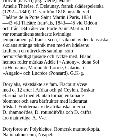
Dorval [dårva'l] (eg. Merle), Marie

Amelie Thérèse, f. Delaunay, fransk skådespelerska

(1792—1849). D. var från 1818 anställd vid

Théåtre de la Porte-Saint-Martin i Paris, 1834

—43 vid Théåtre fran^ais, 1843—45 vid Odéon

och från 1845 åter vid Porte-Saint-Martin. D.

var romantikens starkaste kvinnliga

temperament på fransk scen, i saknad av den klassiska

skolans stränga teknik men med en lidelsens

kraft och en uttryckets sanning, som

oemotståndligt tjusade och ryckte med. Bland

hennes roller märkas Adèle i »Antony», dona Sol

i »Hernani», Marion de Lorme, Catarina i

»Angelo» och Lucrèce (Ponsard). G.K-g.

Dory'alis, växtsläkte av fam. Flacourtia'ceæ

med o. 12 arter i Afrika och på Ceylon. Buskar

el. små träd med el. utan tornar, enkönade

blommor och sura bärfrukter med läderartat

fröskal. Frukterna av de afrikanska arterna

D. rhamnoi'des, D. rotundifo'lia och D. caffra

äro matnyttiga.	A. V-e.

Doryforos av Polykleitos. Romersk marmorkopia.

Nationalmuseum, Neapel.
