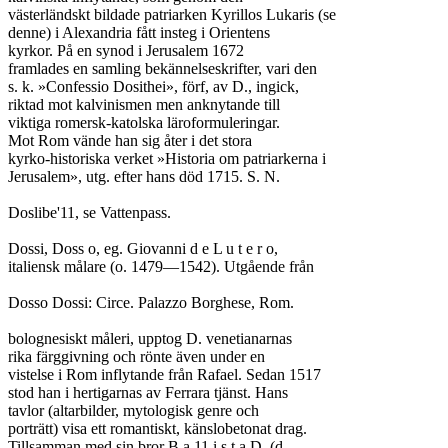
västerländskt bildade patriarken Kyrillos Lukaris (se

denne) i Alexandria fått insteg i Orientens

kyrkor. På en synod i Jerusalem 1672

framlades en samling bekännelseskrifter, vari den

s. k. »Confessio Dosithei», förf, av D., ingick,

riktad mot kalvinismen men anknytande till

viktiga romersk-katolska läroformuleringar.

Mot Rom vände han sig åter i det stora

kyrko-historiska verket »Historia om patriarkerna i

Jerusalem», utg. efter hans död 1715. S. N.

Doslibe'11, se Vattenpass.

Dossi, Doss o, eg. Giovanni d e L u t e r o,

italiensk målare (o. 1479—1542). Utgående från

Dosso Dossi: Circe. Palazzo Borghese, Rom.

bolognesiskt måleri, upptog D. venetianarnas

rika färggivning och rönte även under en

vistelse i Rom inflytande från Rafael. Sedan 1517

stod han i hertigarnas av Ferrara tjänst. Hans

tavlor (altarbilder, mytologisk genre och

porträtt) visa ett romantiskt, känslobetonat drag.

Tillsamman med sin bror B a 11 i s t a D. (d.
