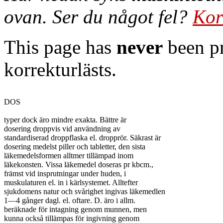
ovan. Ser du något fel?
Kor
This page has
never
been pr
korrekturlästs.
DOS

typer dock äro mindre exakta. Bättre är

dosering droppvis vid användning av

standardiserad droppflaska el. dropprör. Säkrast är

dosering medelst piller och tabletter, den sista

läkemedelsformen alltmer tillämpad inom

läkekonsten. Vissa läkemedel doseras pr kbcm.,

främst vid insprutningar under huden, i

muskulaturen el. in i kärlsystemet. Alltefter

sjukdomens natur och svårighet ingivas läkemedlen

1—4 gånger dagl. el. oftare. D. äro i allm.

beräknade för intagning genom munnen, men

kunna också tillämpas för ingivning genom
