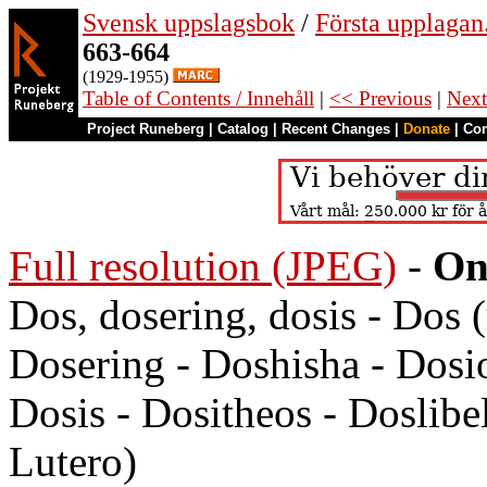
Svensk uppslagsbok
/
Första upplagan
663-664
(1929-1955)
Table of Contents / Innehåll
|
<< Previous
|
Next
Project Runeberg
|
Catalog
|
Recent Changes
|
Donate
|
Co
Full resolution (JPEG)
-
On
Dos, dosering, dosis - Dos 
Dosering - Doshisha - Dosi
Dosis - Dositheos - Doslibe
Lutero)