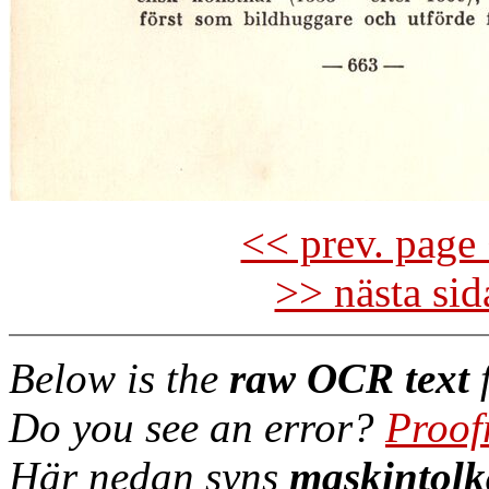
<< prev. page 
>> nästa si
Below is the
raw OCR text
f
Do you see an error?
Proof
Här nedan syns
maskintolk