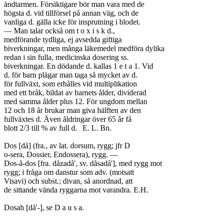
ändtarmen. Försiktigare bör man vara med de

högsta d. vid tillförsel på annan väg, och de

vanliga d. gälla icke för insprutning i blodet.

— Man talar också om t o x i s k d.,

medförande tydliga, ej avsedda giftiga

biverkningar, men många läkemedel medföra dylika

redan i sin fulla, medicinska dosering ss.

biverkningar. En dödande d. kallas 1 e t a 1. Vid

d. för barn plägar man taga så mycket av d.

för fullväxt, som erhålles vid multiplikation

med ett bråk, bildat av barnets ålder, dividerad

med samma ålder plus 12. För ungdom mellan

12 och 18 år brukar man giva hälften av den

fullväxtes d. Även åldringar över 65 år få

blott 2/3 till % av full d.	E. L. Bn.

Dos [då] (fra., av lat. dorsum, rygg; jfr D

o-sera, Dossier, Endossera), rygg. —

Dos-å-dos [fra. dåzadå', sv. dåsadå'], med rygg mot

rygg; i fråga om danstur som adv. (motsatt

Visavi) och subst.; divan, så anordnad, att

de sittande vända ryggarna mot varandra. E.H.

Dosah [då'-], se D a u s a.
