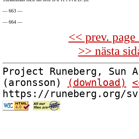
— 663 —

<< prev. page 
>> nästa si
Project Runeberg, Sun A
(aronsson)
(download)
<
https://runeberg.org/sv