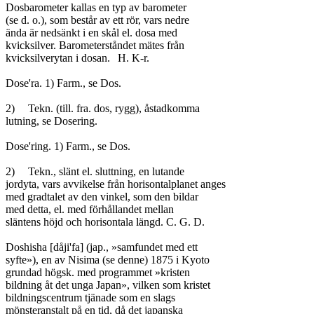
Dosbarometer kallas en typ av barometer

(se d. o.), som består av ett rör, vars nedre

ända är nedsänkt i en skål el. dosa med

kvicksilver. Barometerståndet mätes från

kvicksilverytan i dosan.	H. K-r.

Dose'ra. 1) Farm., se Dos.

2)	Tekn. (till. fra. dos, rygg), åstadkomma

lutning, se Dosering.

Dose'ring. 1) Farm., se Dos.

2)	Tekn., slänt el. sluttning, en lutande

jordyta, vars avvikelse från horisontalplanet anges

med gradtalet av den vinkel, som den bildar

med detta, el. med förhållandet mellan

släntens höjd och horisontala längd. C. G. D.

Doshisha [dåji'fa] (jap., »samfundet med ett

syfte»), en av Nisima (se denne) 1875 i Kyoto

grundad högsk. med programmet »kristen

bildning åt det unga Japan», vilken som kristet

bildningscentrum tjänade som en slags

mönsteranstalt på en tid, då det japanska
