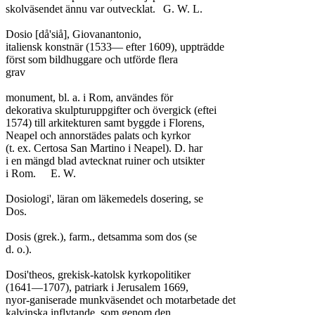
skolväsendet ännu var outvecklat.	G. W. L.

Dosio [då'siå], Giovanantonio,

italiensk konstnär (1533— efter 1609), uppträdde

först som bildhuggare och utförde flera

grav

monument, bl. a. i Rom, användes för

dekorativa skulpturuppgifter och övergick (eftei

1574) till arkitekturen samt byggde i Florens,

Neapel och annorstädes palats och kyrkor

(t. ex. Certosa San Martino i Neapel). D. har

i en mängd blad avtecknat ruiner och utsikter

i Rom.	E. W.

Dosiologi', läran om läkemedels dosering, se

Dos.

Dosis (grek.), farm., detsamma som dos (se

d. o.).

Dosi'theos, grekisk-katolsk kyrkopolitiker

(1641—1707), patriark i Jerusalem 1669,

nyor-ganiserade munkväsendet och motarbetade det

kalvinska inflytande, som genom den
