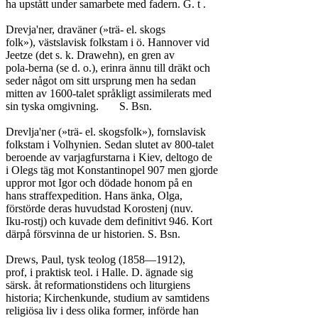
ha upstått under samarbete med fadern. G. t .

Drevja'ner, draväner (»trä- el. skogs

folk»), västslavisk folkstam i ö. Hannover vid

Jeetze (det s. k. Drawehn), en gren av

pola-berna (se d. o.), erinra ännu till dräkt och

seder något om sitt ursprung men ha sedan

mitten av 1600-talet språkligt assimilerats med

sin tyska omgivning.	S. Bsn.

Drevlja'ner (»trä- el. skogsfolk»), fornslavisk

folkstam i Volhynien. Sedan slutet av 800-talet

beroende av varjagfurstarna i Kiev, deltogo de

i Olegs täg mot Konstantinopel 907 men gjorde

uppror mot Igor och dödade honom på en

hans straffexpedition. Hans änka, Olga,

förstörde deras huvudstad Korostenj (nuv.

Iku-rostj) och kuvade dem definitivt 946. Kort

därpå försvinna de ur historien. S. Bsn.

Drews, Paul, tysk teolog (1858—1912),

prof, i praktisk teol. i Halle. D. ägnade sig

särsk. åt reformationstidens och liturgiens

historia; Kirchenkunde, studium av samtidens

religiösa liv i dess olika former, införde han
