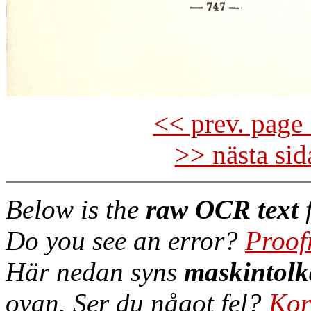
<< prev. page 
>> nästa si
Below is the
raw OCR text
f
Do you see an error?
Proof
Här nedan syns
maskintolk
ovan. Ser du något fel?
Kor