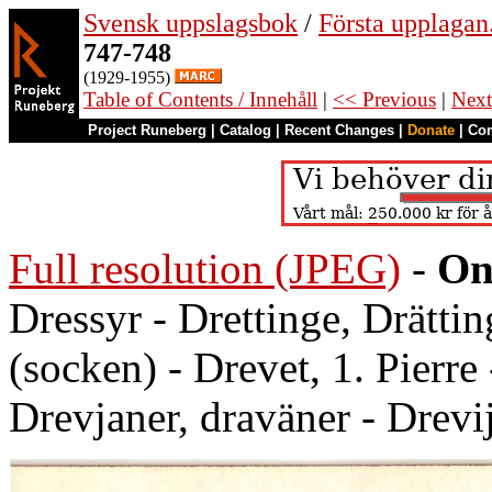
Svensk uppslagsbok
/
Första upplagan
747-748
(1929-1955)
Table of Contents / Innehåll
|
<< Previous
|
Next
Project Runeberg
|
Catalog
|
Recent Changes
|
Donate
|
Co
Full resolution (JPEG)
-
On
Dressyr - Drettinge, Drätti
(socken) - Drevet, 1. Pierre 
Drevjaner, draväner - Drevi