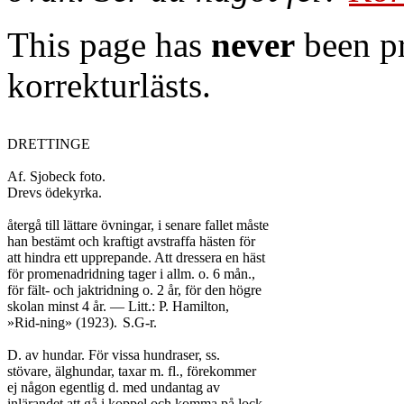
This page has
never
been pr
korrekturlästs.
DRETTINGE

Af. Sjobeck foto.

Drevs ödekyrka.

återgå till lättare övningar, i senare fallet måste

han bestämt och kraftigt avstraffa hästen för

att hindra ett upprepande. Att dressera en häst

för promenadridning tager i allm. o. 6 mån.,

för fält- och jaktridning o. 2 år, för den högre

skolan minst 4 år. — Litt.: P. Hamilton,

»Rid-ning» (1923).	S.G-r.

D. av hundar. För vissa hundraser, ss.

stövare, älghundar, taxar m. fl., förekommer

ej någon egentlig d. med undantag av

inlärandet att gå i koppel och komma på lock.
