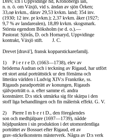
Drev, s:n i Uppvidinge hd, Kronobergs län,

n. n. ö. om Växjö, vid s. ändan av sjön Örken;

33,oø kvkm., därav 29,53 kvkm. land; 354 inv.

(1930; 12 inv. pr kvkm.); 2,37 kvkm. åker (1927;

9,7 % av landarealen), 18,89 kvkm. skogsmark.

Största egendom Böksholm (se d. o.).—

Pastorat: Sjörås, D. och Hornaryd, Uppvidinge

kontrakt, Växjö stift.	J. C.

Drevet [dravä'], fransk kopparstickarefamilj.

1)	P i e r r e D. (1663—1738), elev av

bröderna Audran och i teckning av Rigaud, har utfört

ett stort antal porträttstick ur den förnäma och

litterära världen i Ludvig XIV:s Frankrike, ss.

Rigauds paradporträtt av konungen, Rigauds

självporträtt o. a. efter samme el. andra

konstnärer. D:s stick utmärka sig för skärpa i den

stoff liga behandlingen och fin målerisk effekt. G. V.

2)	Pierre I m b e r t D., den föregåendes

son och medhjälpare (1697—1739), nådde

höjdpunkten i sin produktion i det utomordentliga

porträttet av Bossuet efter Rigaud, ett av

grav-stickelkonstens mästerverk. Några av D:s verk
