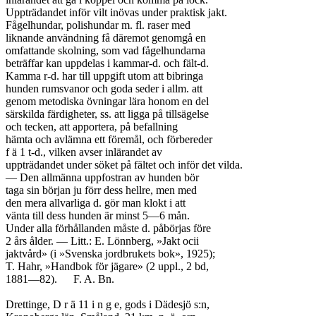
Uppträdandet inför vilt inövas under praktisk jakt.

Fågelhundar, polishundar m. fl. raser med

liknande användning få däremot genomgå en

omfattande skolning, som vad fågelhundarna

beträffar kan uppdelas i kammar-d. och fält-d.

Kamma r-d. har till uppgift utom att bibringa

hunden rumsvanor och goda seder i allm. att

genom metodiska övningar lära honom en del

särskilda färdigheter, ss. att ligga på tillsägelse

och tecken, att apportera, på befallning

hämta och avlämna ett föremål, och förbereder

f ä 1 t-d., vilken avser inlärandet av

uppträdandet under söket på fältet och inför det vilda.

— Den allmänna uppfostran av hunden bör

taga sin början ju förr dess hellre, men med

den mera allvarliga d. gör man klokt i att

vänta till dess hunden är minst 5—6 mån.

Under alla förhållanden måste d. påbörjas före

2 års ålder. — Litt.: E. Lönnberg, »Jakt ocii

jaktvård» (i »Svenska jordbrukets bok», 1925);

T. Hahr, »Handbok för jägare» (2 uppl., 2 bd,

1881—82).	F. A. Bn.

Drettinge, D r ä 11 i n g e, gods i Dädesjö s:n,
