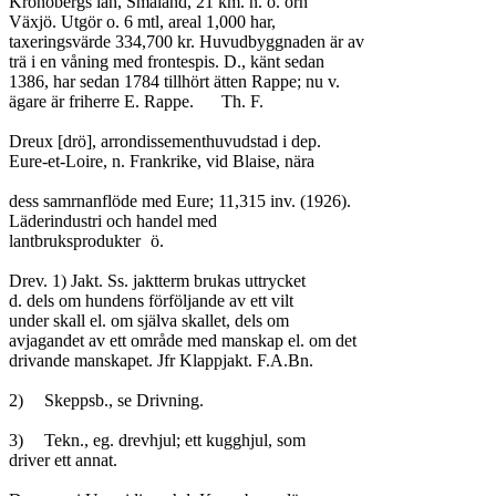
Kronobergs län, Småland, 21 km. n. ö. orn

Växjö. Utgör o. 6 mtl, areal 1,000 har,

taxeringsvärde 334,700 kr. Huvudbyggnaden är av

trä i en våning med frontespis. D., känt sedan

1386, har sedan 1784 tillhört ätten Rappe; nu v.

ägare är friherre E. Rappe.	Th. F.

Dreux [drö], arrondissementhuvudstad i dep.

Eure-et-Loire, n. Frankrike, vid Blaise, nära

dess samrnanflöde med Eure; 11,315 inv. (1926).

Läderindustri och handel med

lantbruksprodukter	ö.

Drev. 1) Jakt. Ss. jaktterm brukas uttrycket

d. dels om hundens förföljande av ett vilt

under skall el. om själva skallet, dels om

avjagandet av ett område med manskap el. om det

drivande manskapet. Jfr Klappjakt. F.A.Bn.

2)	Skeppsb., se Drivning.

3)	Tekn., eg. drevhjul; ett kugghjul, som

driver ett annat.
