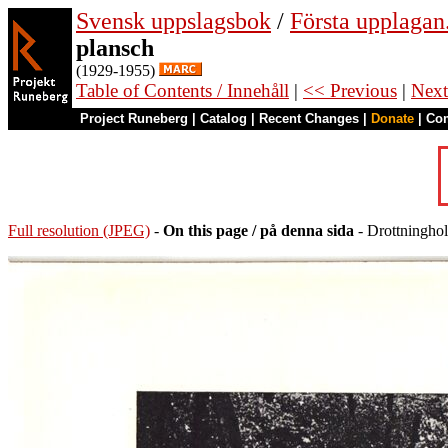
Svensk uppslagsbok
/
Första upplagan
plansch
(1929-1955)
Table of Contents / Innehåll
|
<< Previous
|
Next
Project Runeberg
|
Catalog
|
Recent Changes
|
Donate
|
Co
Full resolution (JPEG)
-
On this page / på denna sida
- Drottningho