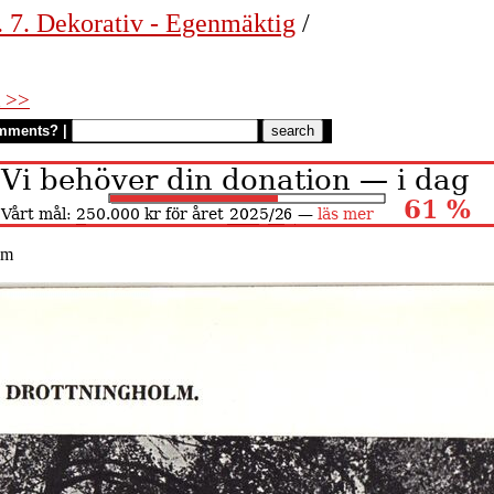
. 7. Dekorativ - Egenmäktig
/
 >>
mments?
|
lm