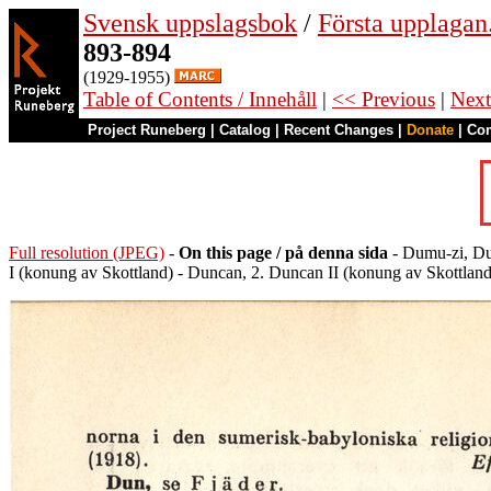
Svensk uppslagsbok
/
Första upplagan
893-894
(1929-1955)
Table of Contents / Innehåll
|
<< Previous
|
Next
Project Runeberg
|
Catalog
|
Recent Changes
|
Donate
|
Co
Full resolution (JPEG)
-
On this page / på denna sida
- Dumu-zi, Dum
I (konung av Skottland) - Duncan, 2. Duncan II (konung av Skottla