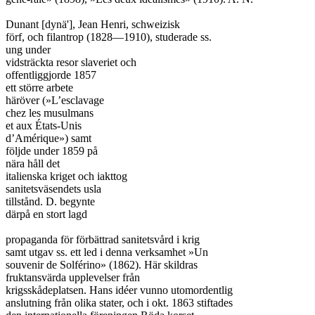
Dunant [dynä'], Jean Henri, schweizisk

förf, och filantrop (1828—1910), studerade ss.

ung under

vidsträckta resor slaveriet och

offentliggjorde 1857

ett större arbete

häröver (»L’esclavage

chez les musulmans

et aux États-Unis

d’Amérique») samt

följde under 1859 på

nära håll det

italienska kriget och iakttog

sanitetsväsendets usla

tillstånd. D. begynte

därpå en stort lagd

propaganda för förbättrad sanitetsvård i krig

samt utgav ss. ett led i denna verksamhet »Un

souvenir de Solférino» (1862). Här skildras

fruktansvärda upplevelser från

krigsskådeplatsen. Hans idéer vunno utomordentlig

anslutning från olika stater, och i okt. 1863 stiftades
