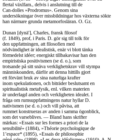
flertal växlfam., delvis i anslutning till de

Can-dolles »Prodromus». Genom sina

undersökningar över missbildningar hos växterna sökte

han närmare grunda metamorfosläran. O. Gz.

Dunan [dynä'], Charles, fransk filosof

(f. 1849), prof, i Paris. D. gör sig till tolk för

den uppfattningen, att filosofien med

nödvändighet är idealistisk, enär vi blott tänka

förmedelst idéer; energiskt tillbakavisar han den

empiristiska positivismen (se d. o.), som

trotsande på sitt snäva verklighetskrav vill stympa

människoanden, därför att denna hittills gjort

ett förvänt bruk av sina naturliga krafter

inom spekulationen, och biträder beslutsamt en

spiritualistisk metafysik, enl. vilken materien

är underlagd anden och verkligheten idealet. I

fråga om rumsuppfattningens natur hyllar D.

nativismen (se d. o.) och vill påvisa, att

rummet konstrueras av anden i samma ögonblick,

som det varseblives. — Bland hans skrifter

märkas: »Essais sur les formes a priori de la

sensibilité» (1884), »Théorie psychologique de

1’espace* (1895), »Essais de philosophie

géné-rale» (1898), »Les deux idéalismes» (1910). A. N.
