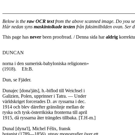
Below is the
raw OCR text
from the above scanned image. Do you se
Här nedan syns
maskintolkade texten
från faksimilbilden ovan. Ser 
This page has
never
been proofread. / Denna sida har
aldrig
korrektur
DUNCAN

norna i den sumerisk-babyloniska religionen»

(1918).	Efr.B.

Dun, se Fjäder.

Dunajec [dona'jäts], h.-biflod till Weichsel i

Galizien, Polen, upprinner i Tatra. — Under

världskriget forcerades D. av ryssarna i dec.

1914 och blev därefter gränslinje mellan de

ryska och tysk-österrikiska fronterna till april

1915, då ryssarna åter trängdes tillbaka. [T.H-m.]

Dunal [dyna'l], Michel Félix, fransk

botanist (1789—1856), utgav monografier över ett
