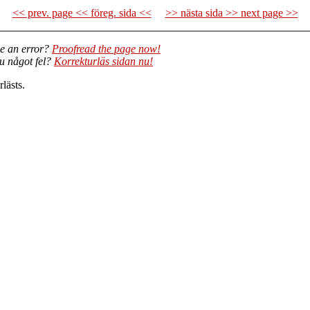
<< prev. page << föreg. sida <<
>> nästa sida >> next page >>
e an error?
Proofread the page now!
du något fel?
Korrekturläs sidan nu!
lästs.