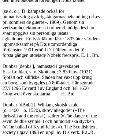
den internationella föreningen Röda korset

(se d. o.). D. kämpade också för

humanise-ring av krigsfångarnas behandling (»Les

pri-sonniers de guerre», 1869). Genom sin

verksamhet ekonomiskt ruinerad, nödgades han

snart uppgiva sin personliga insats i

agitationen. En tysk läkare fäste 1895 åter världens

uppmärksamhet på D:s utomordentliga

förtjänster. 1901 erhöll D. hälften av det för

första gången utdelade Nobels fredspris. E. L. Bn.

Dunbar [denbä'], hamnstad i grevskapet

East Lothian, s. v. Skottland; 3,839 inv. (1921).

Sjöfart och sillfiske. Staden har växt upp kring

en borg, som byggdes på 800-talet. Här segrade

27/i 1296 Edvard I av England och 3/8 1650

Cromwell över skottarna.	H. Bm.

Dunbar [dBnbä'], William, skotsk skald

(o. 1460—o. 1520), skrev allegorier (»The

thris-sill and the rois»), satirer (»The dance of the

sevin deidlie synnis») och humoristiska stycken

(»The ballad of Kynd Kittok»). The Scottish text

society utgav 1893 en uppl. av D:s verk. E.L.R.
