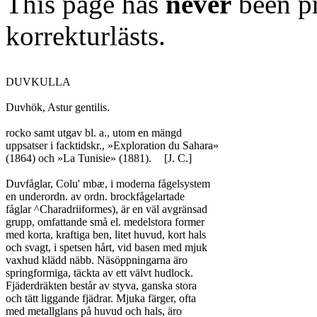
This page has
never
been pr
korrekturlästs.
DUVKULLA

Duvhök, Astur gentilis.

rocko samt utgav bl. a., utom en mängd

uppsatser i facktidskr., »Exploration du Sahara»

(1864) och »La Tunisie» (1881).	[J. C.]

Duvfåglar, Colu' mbæ, i moderna fågelsystem

en underordn. av ordn. brockfågelartade

fåglar ^Charadriiformes), är en väl avgränsad

grupp, omfattande små el. medelstora former

med korta, kraftiga ben, litet huvud, kort hals

och svagt, i spetsen hårt, vid basen med mjuk

vaxhud klädd näbb. Näsöppningarna äro

springformiga, täckta av ett välvt hudlock.

Fjäderdräkten består av styva, ganska stora

och tätt liggande fjädrar. Mjuka färger, ofta

med metallglans på huvud och hals, äro
