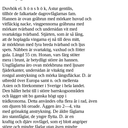
Duvhök el. h ö n s h ö k, Astur gentilis,

tillhör de falkartade dagrovfåglarnas fam.

Hannen är ovan gråbrun med mörkare huvud och

vitfläckig nacke, vingpennorna gråbruna med

mörkare tvärband och undersidan vit med

svartaktiga tvärband. Stjärten, som är så lång,

att de hoplagda vingarna ej nå till dess mitt,

är mörkbrun med fyra breda tvärband och ljus

spets. Näbben är svartaktig, vaxhud och fötter

gula. Längd 55 cm. Honan, vars färg stöter

mera i brunt, är betydligt större än hannen.

Ungfåglarna äro ovan mörkbruna med ljusare

fjäderkanter, undersidan är vitaktig med

rostgul anstrykning och mörka längsfläckar. D. är

utbredd över Europa samt n. och mellersta

Asien och förekommer i Sverige i hela landet.

Den håller helst till i större barrskogsområden

och lägger sitt bo ganska högt upp i

trädkronorna. Detta användes ofta flera år i rad, även

om djuren bli oroade. Äggen äro 2—4, vita

med grönaktig anstrykning. De äldre fåglarna

äro stannfåglar, de yngre flytta. D. är en

kraftig och djärv rovfågel, som ej blott angriper

större och mindre fåglar utan även mindre
