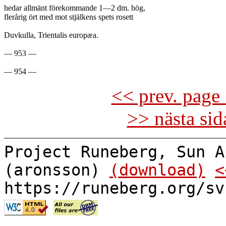
hedar allmänt förekommande 1—2 dm. hög,

flerårig ört med mot stjälkens spets rosett

Duvkulla, Trientalis europæa.

— 953 —

<< prev. page 
>> nästa si
Project Runeberg, Sun A
(aronsson)
(download)
<
https://runeberg.org/sv