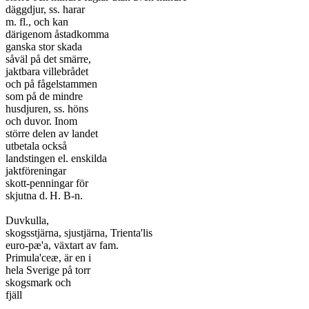
däggdjur, ss. harar

m. fl., och kan

därigenom åstadkomma

ganska stor skada

såväl på det smärre,

jaktbara villebrådet

och på fågelstammen

som på de mindre

husdjuren, ss. höns

och duvor. Inom

större delen av landet

utbetala också

landstingen el. enskilda

jaktföreningar

skott-penningar för

skjutna d.	H. B-n.

Duvkulla,

skogsstjärna, sjustjärna, Trienta'lis

euro-pæ'a, växtart av fam.

Primula'ceæ, är en i

hela Sverige på torr

skogsmark och

fjäll
