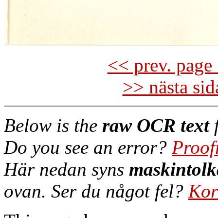
<< prev. page 
>> nästa si
Below is the
raw OCR text
f
Do you see an error?
Proof
Här nedan syns
maskintolk
ovan. Ser du något fel?
Kor