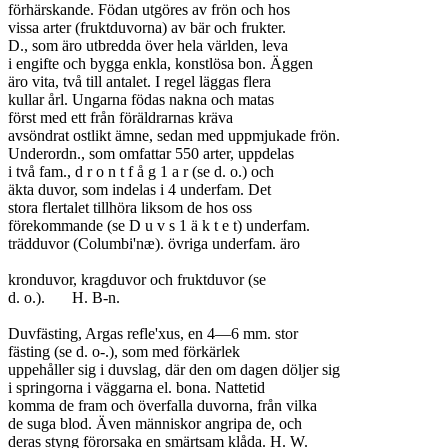
förhärskande. Födan utgöres av frön och hos

vissa arter (fruktduvorna) av bär och frukter.

D., som äro utbredda över hela världen, leva

i engifte och bygga enkla, konstlösa bon. Äggen

äro vita, två till antalet. I regel läggas flera

kullar årl. Ungarna födas nakna och matas

först med ett från föräldrarnas kräva

avsöndrat ostlikt ämne, sedan med uppmjukade frön.

Underordn., som omfattar 550 arter, uppdelas

i två fam., d r o n t f å g 1 a r (se d. o.) och

äkta duvor, som indelas i 4 underfam. Det

stora flertalet tillhöra liksom de hos oss

förekommande (se D u v s 1 ä k t e t) underfam.

trädduvor (Columbi'næ). övriga underfam. äro

kronduvor, kragduvor och fruktduvor (se

d. o.).	H. B-n.

Duvfästing, Argas refle'xus, en 4—6 mm. stor

fästing (se d. o-.), som med förkärlek

uppehåller sig i duvslag, där den om dagen döljer sig

i springorna i väggarna el. bona. Nattetid

komma de fram och överfalla duvorna, från vilka

de suga blod. Även människor angripa de, och

deras styng förorsaka en smärtsam klåda. H. W.
