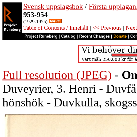
Svensk uppslagsbok
/
Första upplagan
953-954
(1929-1955)
Table of Contents / Innehåll
|
<< Previous
|
Next
Project Runeberg
|
Catalog
|
Recent Changes
|
Donate
|
Co
Full resolution (JPEG)
-
On
Duveyrier, 3. Henri - Duvfå
hönshök - Duvkulla, skogsst