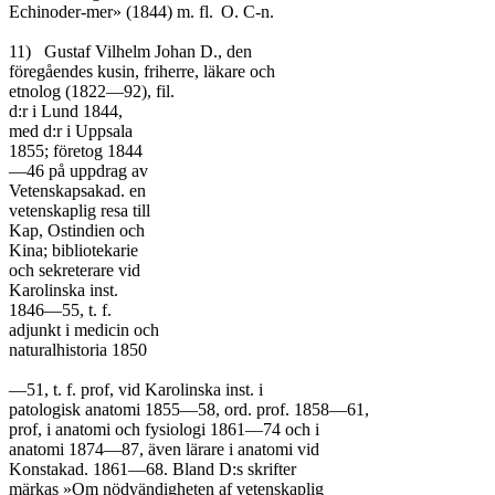
Echinoder-mer» (1844) m. fl.	O. C-n.

11)	Gustaf Vilhelm Johan D., den

föregåendes kusin, friherre, läkare och

etnolog (1822—92), fil.

d:r i Lund 1844,

med d:r i Uppsala

1855; företog 1844

—46 på uppdrag av

Vetenskapsakad. en

vetenskaplig resa till

Kap, Ostindien och

Kina; bibliotekarie

och sekreterare vid

Karolinska inst.

1846—55, t. f.

adjunkt i medicin och

naturalhistoria 1850

—51, t. f. prof, vid Karolinska inst. i

patologisk anatomi 1855—58, ord. prof. 1858—61,

prof, i anatomi och fysiologi 1861—74 och i

anatomi 1874—87, även lärare i anatomi vid

Konstakad. 1861—68. Bland D:s skrifter

märkas »Om nödvändigheten af vetenskaplig
