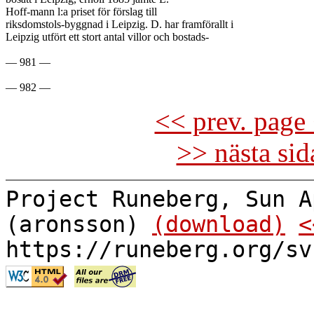
Hoff-mann l:a priset för förslag till

riksdomstols-byggnad i Leipzig. D. har framförallt i

Leipzig utfört ett stort antal villor och bostads-

— 981 —

<< prev. page 
>> nästa si
Project Runeberg, Sun A
(aronsson)
(download)
<
https://runeberg.org/sv