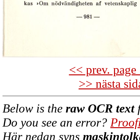
<< prev. page 
>> nästa si
Below is the
raw OCR text
f
Do you see an error?
Proof
Här nedan syns
maskintolk