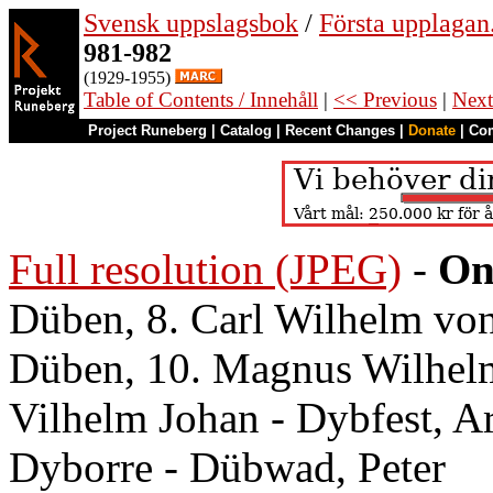
Svensk uppslagsbok
/
Första upplagan
981-982
(1929-1955)
Table of Contents / Innehåll
|
<< Previous
|
Next
Project Runeberg
|
Catalog
|
Recent Changes
|
Donate
|
Co
Full resolution (JPEG)
-
On
Düben, 8. Carl Wilhelm von
Düben, 10. Magnus Wilhelm
Vilhelm Johan - Dybfest, A
Dyborre - Dübwad, Peter