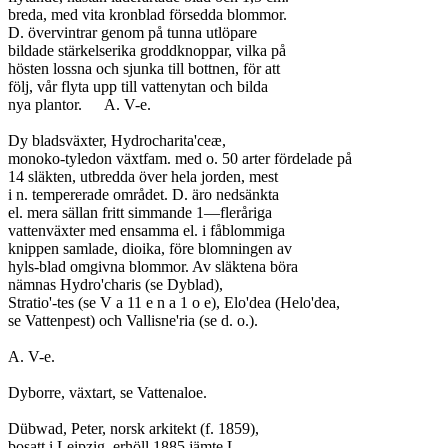
breda, med vita kronblad försedda blommor.

D. övervintrar genom på tunna utlöpare

bildade stärkelserika groddknoppar, vilka på

hösten lossna och sjunka till bottnen, för att

följ, vår flyta upp till vattenytan och bilda

nya plantor.	A. V-e.

Dy bladsväxter, Hydrocharita'ceæ,

monoko-tyledon växtfam. med o. 50 arter fördelade på

14 släkten, utbredda över hela jorden, mest

i n. tempererade området. D. äro nedsänkta

el. mera sällan fritt simmande 1—fleråriga

vattenväxter med ensamma el. i fåblommiga

knippen samlade, dioika, före blomningen av

hyls-blad omgivna blommor. Av släktena böra

nämnas Hydro'charis (se Dyblad),

Stratio'-tes (se V a 11 e n a 1 o e), Elo'dea (Helo'dea,

se Vattenpest) och Vallisne'ria (se d. o.).

A. V-e.

Dyborre, växtart, se Vattenaloe.

Dübwad, Peter, norsk arkitekt (f. 1859),

bosatt i Leipzig, erhöll 1885 jämte L.
