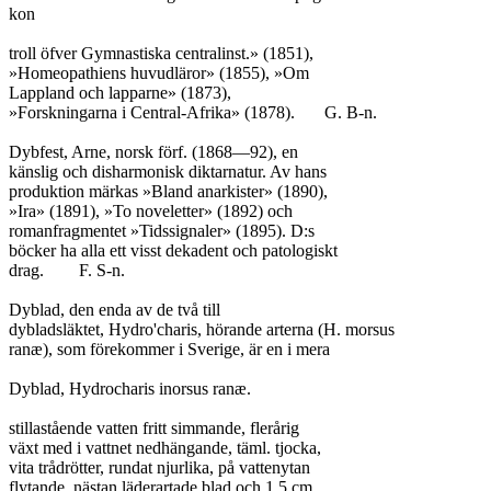
kon

troll öfver Gymnastiska centralinst.» (1851),

»Homeopathiens huvudläror» (1855), »Om

Lappland och lapparne» (1873),

»Forskningarna i Central-Afrika» (1878).	G. B-n.

Dybfest, Arne, norsk förf. (1868—92), en

känslig och disharmonisk diktarnatur. Av hans

produktion märkas »Bland anarkister» (1890),

»Ira» (1891), »To noveletter» (1892) och

romanfragmentet »Tidssignaler» (1895). D:s

böcker ha alla ett visst dekadent och patologiskt

drag.	F. S-n.

Dyblad, den enda av de två till

dybladsläktet, Hydro'charis, hörande arterna (H. morsus

ranæ), som förekommer i Sverige, är en i mera

Dyblad, Hydrocharis inorsus ranæ.

stillastående vatten fritt simmande, flerårig

växt med i vattnet nedhängande, täml. tjocka,

vita trådrötter, rundat njurlika, på vattenytan

flytande, nästan läderartade blad och 1,5 cm.
