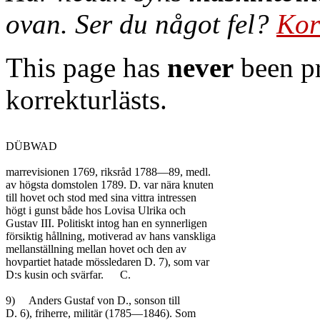
ovan. Ser du något fel?
Kor
This page has
never
been pr
korrekturlästs.
DÜBWAD

marrevisionen 1769, riksråd 1788—89, medl.

av högsta domstolen 1789. D. var nära knuten

till hovet och stod med sina vittra intressen

högt i gunst både hos Lovisa Ulrika och

Gustav III. Politiskt intog han en synnerligen

försiktig hållning, motiverad av hans vanskliga

mellanställning mellan hovet och den av

hovpartiet hatade mössledaren D. 7), som var

D:s kusin och svärfar.	C.

9)	Anders Gustaf von D., sonson till

D. 6), friherre, militär (1785—1846). Som
