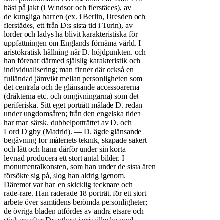
häst på jakt (i Windsor och flerstädes), av

de kungliga barnen (ex. i Berlin, Dresden och

flerstädes, ett från D:s sista tid i Turin), av

lorder och ladys ha blivit karakteristiska för

uppfattningen om Englands förnäma värld. I

aristokratisk hållning når D. höjdpunkten, och

han förenar därmed själslig karakteristik och

individualisering; man finner där också en

fulländad jämvikt mellan personligheten som

det centrala och de glänsande accessoarerna

(dräkterna etc. och omgivningarna) som det

periferiska. Sitt eget porträtt målade D. redan

under ungdomsåren; från den engelska tiden

har man särsk. dubbelporträttet av D. och

Lord Digby (Madrid). — D. ägde glänsande

begåvning för måleriets teknik, skapade säkert

och lätt och hann därför under sin korta

levnad producera ett stort antal bilder. I

monumentalkonsten, som han under de sista åren

försökte sig på, slog han aldrig igenom.

Däremot var han en skicklig tecknare och

rade-rare. Han raderade 18 porträtt för ett stort

arbete över samtidens berömda personligheter;

de övriga bladen utfördes av andra etsare och

stickare efter D:s utkast i grisaille; l:a uppl.,
