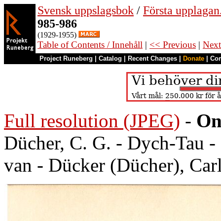
Svensk uppslagsbok
/
Första upplagan
985-986
(1929-1955)
Table of Contents / Innehåll
|
<< Previous
|
Next
Project Runeberg
|
Catalog
|
Recent Changes
|
Donate
|
Co
Full resolution (JPEG)
-
On
Dücher, C. G. - Dych-Tau -
van - Dücker (Dücher), Car