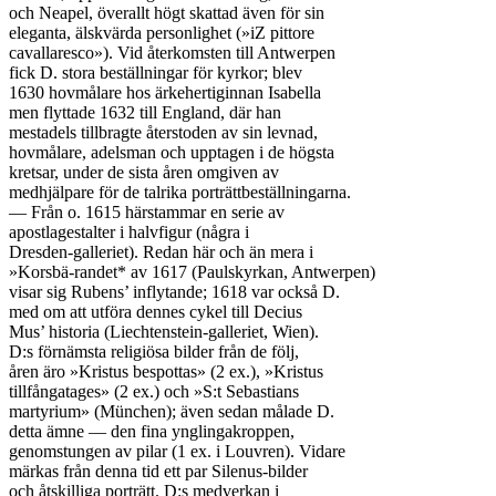
och Neapel, överallt högt skattad även för sin

eleganta, älskvärda personlighet (»iZ pittore

cavallaresco»). Vid återkomsten till Antwerpen

fick D. stora beställningar för kyrkor; blev

1630 hovmålare hos ärkehertiginnan Isabella

men flyttade 1632 till England, där han

mestadels tillbragte återstoden av sin levnad,

hovmålare, adelsman och upptagen i de högsta

kretsar, under de sista åren omgiven av

medhjälpare för de talrika porträttbeställningarna.

— Från o. 1615 härstammar en serie av

apostlagestalter i halvfigur (några i

Dresden-galleriet). Redan här och än mera i

»Korsbä-randet* av 1617 (Paulskyrkan, Antwerpen)

visar sig Rubens’ inflytande; 1618 var också D.

med om att utföra dennes cykel till Decius

Mus’ historia (Liechtenstein-galleriet, Wien).

D:s förnämsta religiösa bilder från de följ,

åren äro »Kristus bespottas» (2 ex.), »Kristus

tillfångatages» (2 ex.) och »S:t Sebastians

martyrium» (München); även sedan målade D.

detta ämne — den fina ynglingakroppen,

genomstungen av pilar (1 ex. i Louvren). Vidare

märkas från denna tid ett par Silenus-bilder

och åtskilliga porträtt. D:s medverkan i
