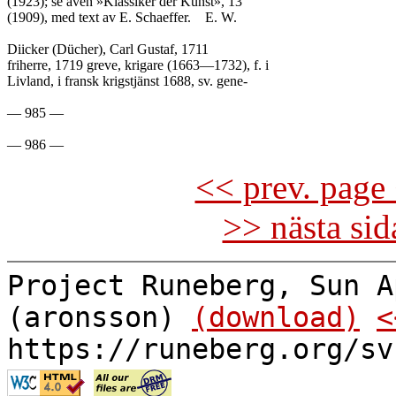
(1923); se även »Klassiker der Kunst», 13

(1909), med text av E. Schaeffer.	E. W.

Diicker (Dücher), Carl Gustaf, 1711

friherre, 1719 greve, krigare (1663—1732), f. i

Livland, i fransk krigstjänst 1688, sv. gene-

— 985 —

<< prev. page 
>> nästa si
Project Runeberg, Sun A
(aronsson)
(download)
<
https://runeberg.org/sv