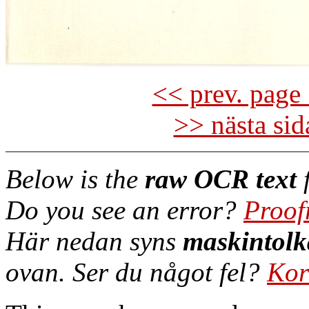
<< prev. page 
>> nästa si
Below is the
raw OCR text
f
Do you see an error?
Proof
Här nedan syns
maskintolk
ovan. Ser du något fel?
Kor