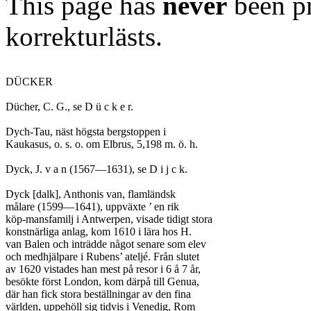
This page has
never
been pr
korrekturlästs.
DÜCKER

Dücher, C. G., se D ü c k e r.

Dych-Tau, näst högsta bergstoppen i

Kaukasus, o. s. o. om Elbrus, 5,198 m. ö. h.

Dyck, J. v a n (1567—1631), se D i j c k.

Dyck [dalk], Anthonis van, flamländsk

målare (1599—1641), uppväxte ’ en rik

köp-mansfamilj i Antwerpen, visade tidigt stora

konstnärliga anlag, kom 1610 i lära hos H.

van Balen och inträdde något senare som elev

och medhjälpare i Rubens’ ateljé. Från slutet

av 1620 vistades han mest på resor i 6 å 7 år,

besökte först London, kom därpå till Genua,

där han fick stora beställningar av den fina

världen, uppehöll sig tidvis i Venedig, Rom
