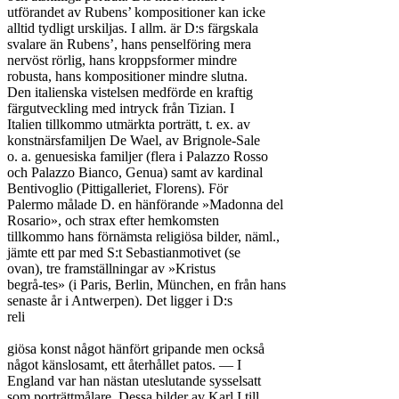
utförandet av Rubens’ kompositioner kan icke

alltid tydligt urskiljas. I allm. är D:s färgskala

svalare än Rubens’, hans penselföring mera

nervöst rörlig, hans kroppsformer mindre

robusta, hans kompositioner mindre slutna.

Den italienska vistelsen medförde en kraftig

färgutveckling med intryck från Tizian. I

Italien tillkommo utmärkta porträtt, t. ex. av

konstnärsfamiljen De Wael, av Brignole-Sale

o. a. genuesiska familjer (flera i Palazzo Rosso

och Palazzo Bianco, Genua) samt av kardinal

Bentivoglio (Pittigalleriet, Florens). För

Palermo målade D. en hänförande »Madonna del

Rosario», och strax efter hemkomsten

tillkommo hans förnämsta religiösa bilder, näml.,

jämte ett par med S:t Sebastianmotivet (se

ovan), tre framställningar av »Kristus

begrå-tes» (i Paris, Berlin, München, en från hans

senaste år i Antwerpen). Det ligger i D:s

reli

giösa konst något hänfört gripande men också

något känslosamt, ett återhållet patos. — I

England var han nästan uteslutande sysselsatt

som porträttmålare. Dessa bilder av Karl I till
