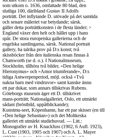
som utkom o. 1636, omfattade 80 blad, den

slutliga 100, däribland Gustav II Adolfs

porträtt. Det inflytande D. utövade på det samtida

och senare måleriet var betydande; särsk.

gäller detta porträttkonsten i de flesta länder; >

England växer den helt och hållet upp i hans

spår. De stora europeiska gallerierna och de

engelska samlingarna, särsk. National portrait

gallery, ha talrika prov på D:s konst; två

skissböcker från den italienska resan finnas å

Chatsworth (se d. o.). I Nationalmuseum,

Stockholm, tillhöra två bilder, »Den helige

Hieronymus» och »Amor triumferande», D:s

tidiga Antwerpenperiod, möjl. också »Två

nakna barn med vindruvor» samt kanske ännu

ett par dukar, som annars tillskrivas Rubens.

Göteborgs museum äger ett D. tillskrivet

mans-porträtt; Nationalgalleriet, Oslo, ett utmärkt

sådant (bröstbild, uppåtblickande);

Kunstmu-seet, Köpenhamn, har ett par skisser (en till

»Den helige Sebastian») och det Moltkeska

galleriet ett utmärkt studiehuvud. — Litt.:

Monografier av H. Knackfuss (1902, 6 Aufl. 1923),

L. Cust (1903, 1905 och 1907) och A. L. Mayer
