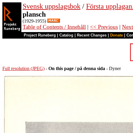
Svensk uppslagsbok
/
Första upplagan
plansch
(1929-1955)
Table of Contents / Innehåll
|
<< Previous
|
Next
Project Runeberg
|
Catalog
|
Recent Changes
|
Donate
|
Co
Full resolution (JPEG)
-
On this page / på denna sida
- Dyner