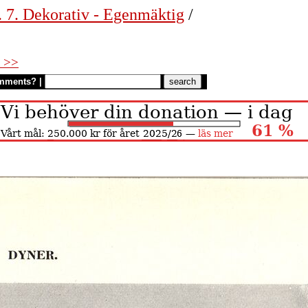
. 7. Dekorativ - Egenmäktig
/
 >>
mments?
|